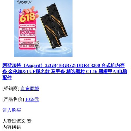
阿斯加特（Asgard）32GB(16GBx2) DDR4 3200 台式机内存
条 金伦加&TUF联名款 马甲条 精选颗粒 CL16 黑橙甲AI电脑
配件
[经销商]
京东商城
[产品售价]
1059元
进入购买
人赞过该文
赞
内容纠错