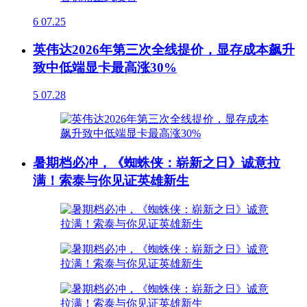
6
07.25
英伟达2026年第三次全线提价，显存成本飙升
致中低端显卡最高涨30%
5
07.28
暑期档必冲，《蜘蛛侠：崭新之日》诚意拉
满！索泰与你见证英雄新生