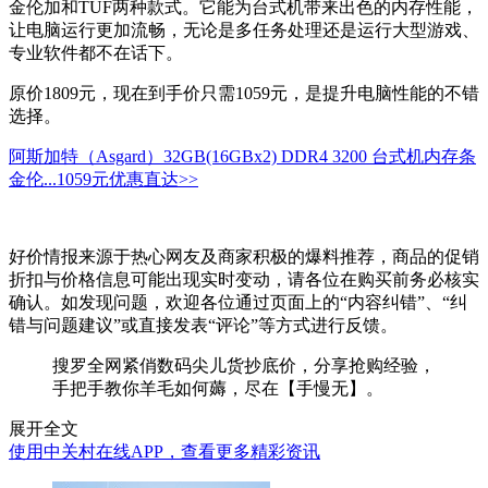
金伦加和TUF两种款式。它能为台式机带来出色的内存性能，
让电脑运行更加流畅，无论是多任务处理还是运行大型游戏、
专业软件都不在话下。
原价1809元，现在到手价只需1059元，是提升电脑性能的不错
选择。
阿斯加特（Asgard）32GB(16GBx2) DDR4 3200 台式机内存条
金伦...
1059元
优惠直达>>
好价情报来源于热心网友及商家积极的爆料推荐，商品的促销
折扣与价格信息可能出现实时变动，请各位在购买前务必核实
确认。如发现问题，欢迎各位通过页面上的“内容纠错”、“纠
错与问题建议”或直接发表“评论”等方式进行反馈。
搜罗全网紧俏数码尖儿货抄底价，分享抢购经验，
手把手教你羊毛如何薅，尽在【手慢无】。
展开全文
使用中关村在线APP，查看更多精彩资讯