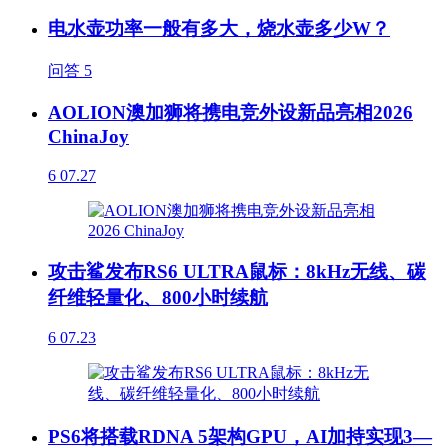
电水壶功率一般有多大，烧水壶多少W？
问答
5
AOLION澳加狮将携电竞外设新品亮相2026
ChinaJoy
6
07.27
攻击鲨发布RS6 ULTRA鼠标：8kHz无线、碳
纤维轻量化、800小时续航
6
07.23
PS6将搭载RDNA 5架构GPU，AI加持实现3—