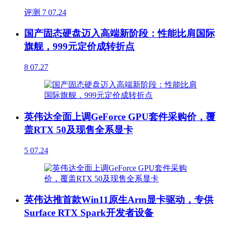
评测
7
07.24
国产固态硬盘迈入高端新阶段：性能比肩国际
旗舰，999元定价成转折点
8
07.27
英伟达全面上调GeForce GPU套件采购价，覆
盖RTX 50及现售全系显卡
5
07.24
英伟达推首款Win11原生Arm显卡驱动，专供
Surface RTX Spark开发者设备