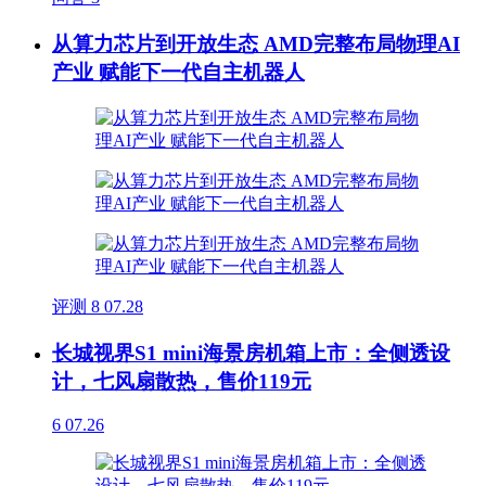
从算力芯片到开放生态 AMD完整布局物理AI
产业 赋能下一代自主机器人
评测
8
07.28
长城视界S1 mini海景房机箱上市：全侧透设
计，七风扇散热，售价119元
6
07.26