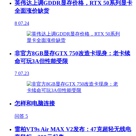
英伟达上调GDDR显存价格，RTX 50系列显卡
全面涨价缺货
8
07.24
非官方8GB显存GTX 750改造卡现身：老卡续
命可玩3A但性能受限
7
07.23
怎样和电脑连接
问答
5
雷柏VT9s Air MAX V2发布：47克超轻无线电