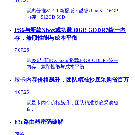
3
07.27
PS6与新款Xbox或搭载30GB GDDR7统一内
存，兼顾性能与成本平衡
7
07.26
显卡内存价格飙升，团队精准抄底采购省百万
4
07.25
h3c路由器密码破解
问答
3