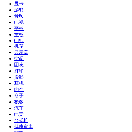
显卡
游戏
音频
电视
平板
主板
CPU
机箱
显示器
空调
固态
打印
投影
耳机
内存
盒子
极客
汽车
电竞
台式机
健康家电