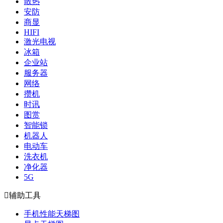
散热
安防
商显
HIFI
激光电视
冰箱
企业站
服务器
网络
攒机
时讯
图赏
智能锁
机器人
电动车
洗衣机
净化器
5G

辅助工具
手机性能天梯图