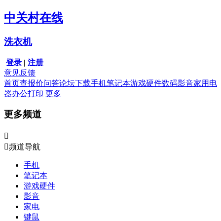
中关村在线
洗衣机
登录
|
注册
意见反馈
首页
查报价
问答
论坛
下载
手机
笔记本
游戏硬件
数码影音
家用电
器
办公打印
更多
更多频道


频道导航
手机
笔记本
游戏硬件
影音
家电
键鼠