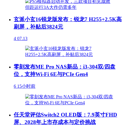
玄派小玄16锐龙版发布：锐龙7 H255+2.5K高
刷屏，补贴后3824元
4
07.13
零刻发布ME Pro NAS新品：i3-304双/四盘
位，支持Wi-Fi 6E与PCIe Gen4
6
15小时前
任天堂评估Switch2 OLED版：7.9英寸FHD
屏、2028年上市存成本与定价挑战