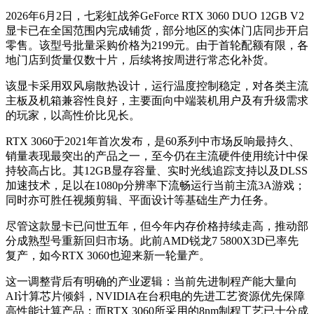
2026年6月2日，七彩虹战斧GeForce RTX 3060 DUO 12GB V2
显卡已在全国范围内完成铺货，部分地区的实体门店同步开启
零售。该型号批量采购价格为2199元。由于首轮配额有限，各
地门店到货量仅数十片，后续将按周进行常态化补货。
该显卡采用双风扇散热设计，运行温度控制稳定，对各类主流
主板及机箱兼容性良好，主要面向中端装机用户及有升级需求
的玩家，以高性价比见长。
RTX 3060于2021年首次发布，是60系列中市场反响最持久、
销量表现最突出的产品之一，至今仍在主流硬件使用统计中保
持较高占比。其12GB显存容量、实时光线追踪支持以及DLSS
加速技术，足以在1080p分辨率下流畅运行当前主流3A游戏；
同时亦可胜任视频剪辑、平面设计等基础生产力任务。
尽管这款显卡已问世五年，但今年内存价格持续走高，推动部
分成熟型号重新回归市场。此前AMD锐龙7 5800X3D已率先
复产，如今RTX 3060也迎来新一轮量产。
这一调整背后有明确的产业逻辑：当前先进制程产能大量向
AI计算芯片倾斜，NVIDIA在台积电的先进工艺资源优先保障
高性能计算产品；而RTX 3060所采用的8nm制程工艺已十分成