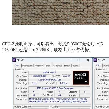
CPU-Z验明正身，可以看出，锐龙5 9500F无论对上I5
14600KF还是Ultra7 265K，规格上都不占优势。