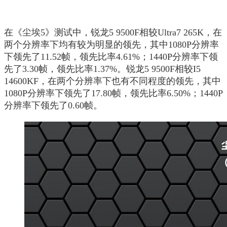
在《尘埃5》测试中，锐龙5 9500F相较Ultra7 265K，在
两个分辨率下均有较为明显的领先，其中1080P分辨率
下领先了11.52帧，领先比率4.61%；1440P分辨率下领
先了3.30帧，领先比率1.37%。锐龙5 9500F相较I5
14600KF，在两个分辨率下也有不同程度的领先，其中
1080P分辨率下领先了17.80帧，领先比率6.50%；1440P
分辨率下领先了0.60帧。