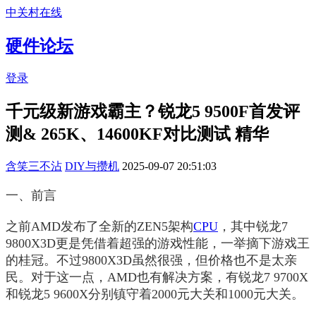
中关村在线
硬件论坛
登录
千元级新游戏霸主？锐龙5 9500F首发评
测& 265K、14600KF对比测试
精华
含笑三不沾
DIY与攒机
2025-09-07 20:51:03
一、前言
之前AMD发布了全新的ZEN5架构
CPU
，其中锐龙7
9800X3D更是凭借着超强的游戏性能，一举摘下游戏王
的桂冠。不过9800X3D虽然很强，但价格也不是太亲
民。对于这一点，AMD也有解决方案，有锐龙7 9700X
和锐龙5 9600X分别镇守着2000元大关和1000元大关。