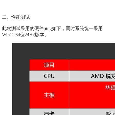
二、性能测试
此次测试采用的硬件
ping
如下，同时系统统一采用
Win11 64位24H2版本。