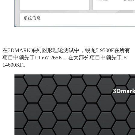
在3DMARK系列图形理论测试中，锐龙5 9500F在所有
项目中领先于Ultra7 265K，在大部分项目中领先于I5
14600KF。