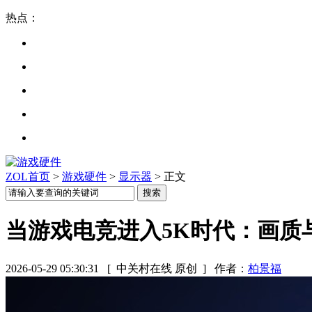
热点：
ZOL首页
>
游戏硬件
>
显示器
> 正文
当游戏电竞进入5K时代：画质
2026-05-29 05:30:31
[ 中关村在线 原创 ]
作者：
柏景福