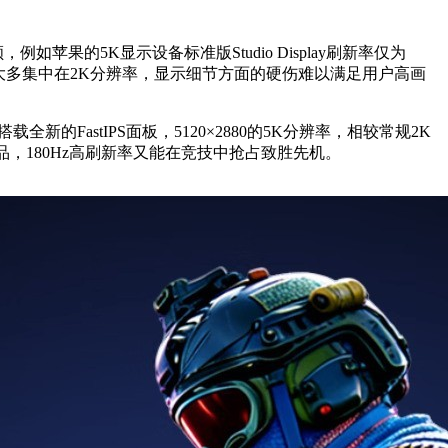
的5K显示设备标准版Studio Display刷新率仅为
竞显示器又大多集中在2K分辨率，显示细节方面的硬伤难以满足用户高画
FastIPS面板，5120×2880的5K分辨率，相较常规2K
，180Hz高刷新率又能在竞技中抢占致胜先机。