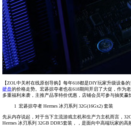
【ZOL中关村在线原创导购】每年618都是DIY玩家升级
硬盘
的价格走势。宏碁掠夺者也在618期间开启了大促，作为
多重福利来袭，主推产品享特价优惠，店铺会员可参与抽奖赢
1
宏碁掠夺者 Hermes 冰刃系列 32G(16Gx2) 套装
先从内存说起，对于当下主流游戏主机和生产力主机而言，32G
Hermes 冰刃系列 32GB DDR5套装，，是面向中高端玩