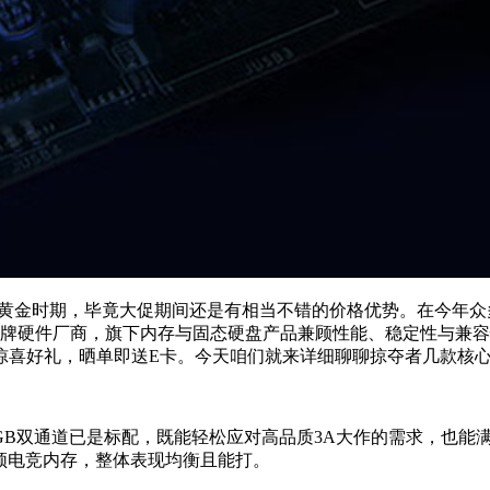
设备的黄金时期，毕竟大促期间还是有相当不错的价格优势。在今年
老牌硬件厂商，旗下内存与固态硬盘产品兼顾性能、稳定性与兼容
惊喜好礼，晒单即送E卡。今天咱们就来详细聊聊掠夺者几款核
B双通道已是标配，既能轻松应对高品质3A大作的需求，也能满
家的高频电竞内存，整体表现均衡且能打。