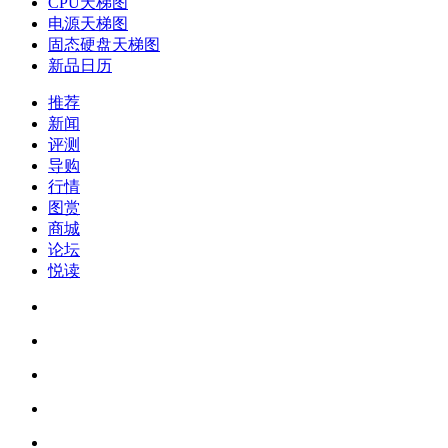
CPU天梯图
电源天梯图
固态硬盘天梯图
新品日历
推荐
新闻
评测
导购
行情
图赏
商城
论坛
悦读