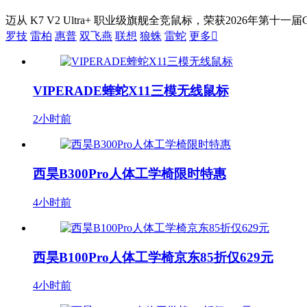
迈从 K7 V2 Ultra+ 职业级旗舰全竞鼠标，荣获2026年第十一届Ch
罗技
雷柏
惠普
双飞燕
联想
狼蛛
雷蛇
更多

VIPERADE蝰蛇X11三模无线鼠标
2小时前
西昊B300Pro人体工学椅限时特惠
4小时前
西昊B100Pro人体工学椅京东85折仅629元
4小时前