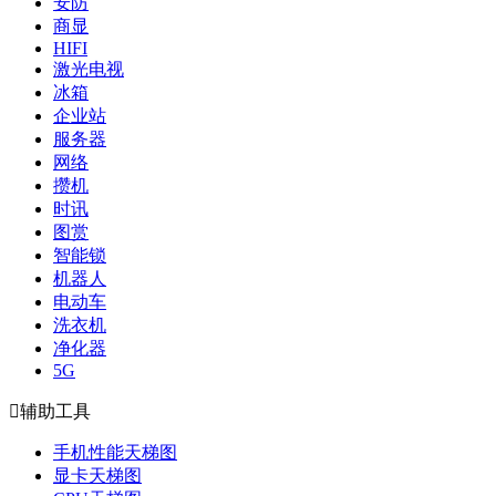
安防
商显
HIFI
激光电视
冰箱
企业站
服务器
网络
攒机
时讯
图赏
智能锁
机器人
电动车
洗衣机
净化器
5G

辅助工具
手机性能天梯图
显卡天梯图