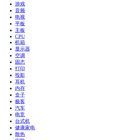
游戏
音频
电视
平板
主板
CPU
机箱
显示器
空调
固态
打印
投影
耳机
内存
盒子
极客
汽车
电竞
台式机
健康家电
散热