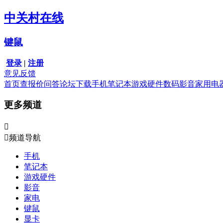
中关村在线
键鼠
登录
|
注册
意见反馈
首页
查报价
问答
论坛
下载
手机
笔记本
游戏硬件
数码影音
家用电
更多频道


频道导航
手机
笔记本
游戏硬件
影音
家电
键鼠
显卡