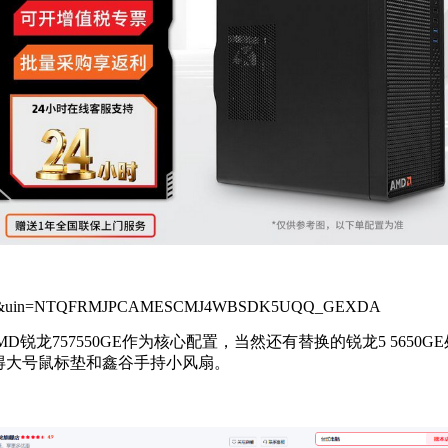
911048492&uin=NTQFRMJPCAMESCMJ4WBSDK5UQQ_GEXDA
龙757550GE作为核心配置，当然还有替换的锐龙5 5650
得大号鼠标垫和鑫谷手持小风扇。