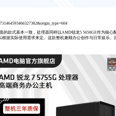
id=3731464593466327382&origin_type=604
款式基本一致，处理器同样以AMD锐龙5 5650GE作为核心配
也可以根据实际使用需求来定。这款整机兼顾办公创作与日常娱乐