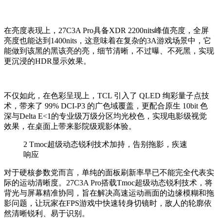
在亮度表现上，
27C3A Pro
具备
XDR 2200nits
峰值亮度，全屏
亮度也能达到
1400nits
，这意味着在复杂的
3A
游戏场景中，它
能做到该黑的黑该亮的亮，细节清晰，不过曝、不死黑，实现
更沉浸的
HDR
显示效果。
不仅如此，在色彩呈现上，
TCL
引入了
QLED
绚彩量子点技
术，带来了
99% DCI-P3
的广色域覆盖，更配合原生
10bit
色
深与
Delta E<1
的专业级万级分区均光校色，实现电影级视觉
效果，在桌面上带来影院级观影体验。
2
Tmoc超级动态锐利技术加持，告别拖影，疾速
响应
对于硬核参数党而言，单纯的面板刷新率早已不能完全代表实
际的运动清晰度。
27C3A Pro
搭载
Tmoc
超级动态锐利技术，将
背光与屏幕精准协同，旨在解决高速运动画面的边缘模糊和拖
影问题，让玩家在
FPS
游戏中快速转身切镜时，敌人的轮廓依
然清晰锐利、易于识别。