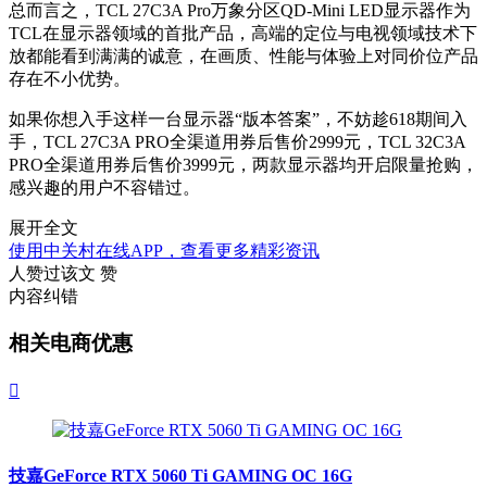
总而言之，
TCL 27C3A Pro
万象分区
QD-Mini LED
显示器作为
TCL
在显示器领域的首批产品，高端的定位与电视领域技术下
放都能看到满满的诚意，在画质、性能与体验上对同价位产品
存在不小优势。
如果你想入手这样一台显示器
“
版本答案
”
，不妨趁
618
期间入
手，
TCL 27C3A PRO
全渠道用券后售价
2999
元，
TCL 32C3A
PRO
全渠道用券后售价
3999
元，两款显示器均开启限量抢购，
感兴趣的用户不容错过。
展开全文
使用中关村在线APP，查看更多精彩资讯
人赞过该文
赞
内容纠错
相关电商优惠

技嘉GeForce RTX 5060 Ti GAMING OC 16G