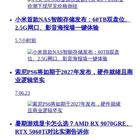
小米首款NAS智能存储发布：60TB双盘位、
2.5G网口、影音海报墙一键体验
5
7小时前
索尼PS6将如期于2027年发布，硬件就绪且商
业逻辑坚实
7
06.23
暑期游戏显卡怎么选？AMD RX 9070GRE、
RTX 5060Ti对比实测告诉你