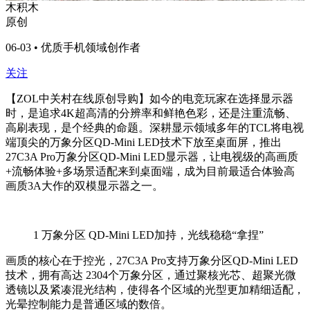
木积木
原创
06-03 • 优质手机领域创作者
关注
【ZOL中关村在线原创导购】如今的电竞玩家在选择显示器
时，是追求
4K
超高清的分辨率和鲜艳色彩，还是注重流畅、
高刷表现，是个经典的命题。深耕显示领域多年的
TCL
将电视
端顶尖的万象分区
QD-Mini LED
技术下放至桌面屏，推出
27C3A Pro
万象分区
QD-Mini LED
显示器，让电视级的高画质
+
流畅体验
+
多场景适配来到桌面端，成为目前最适合体验高
画质
3A
大作的双模显示器之一。
1
万象分区 QD-Mini LED加持，光线稳稳“拿捏”
画质的核心在于控光，
27C3A Pro
支持万象分区
QD-Mini LED
技术，拥有高达
2304
个万象分区，通过聚核光芯、超聚光微
透镜以及紧凑混光结构，使得各个区域的光型更加精细适配，
光晕控制能力是普通区域的数倍。