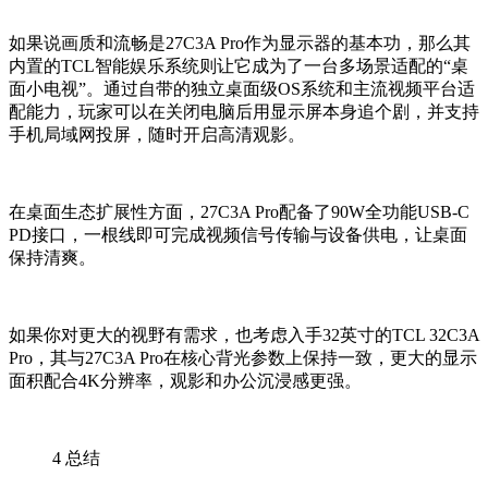
如果说画质和流畅是
27C3A Pro
作为显示器的基本功，那么其
内置的
TCL
智能娱乐系统则让它成为了一台多场景适配的
“
桌
面小电视
”
。通过自带的独立桌面级
OS
系统和主流视频平台适
配能力，玩家可以在关闭电脑后用显示屏本身追个剧，并支持
手机局域网投屏，随时开启高清观影。
在桌面生态扩展性方面，
27C3A Pro
配备了
90W
全功能
USB-C
PD
接口，一根线即可完成视频信号传输与设备供电，让桌面
保持清爽。
如果你对更大的视野有需求，也考虑入手
32
英寸的
TCL 32C3A
Pro
，其与
27C3A Pro
在核心背光参数上保持一致，更大的显示
面积配合
4K
分辨率，观影和办公沉浸感更强。
4
总结