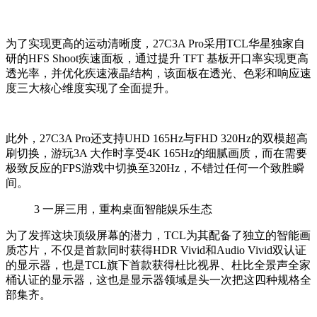
为了实现更高的运动清晰度，
27C3A Pro
采用
TCL
华星独家自
研的
HFS Shoot
疾速面板，通过提升
TFT
基板开口率实现更高
透光率，并优化疾速液晶结构，该面板在透光、色彩和响应速
度三大核心维度实现了全面提升。
此外，
27C3A Pro
还支持
UHD 165Hz
与
FHD 320Hz
的双模超高
刷切换，游玩
3A
大作时享受
4K 165Hz
的细腻画质，而在需要
极致反应的
FPS
游戏中切换至
320Hz
，不错过任何一个致胜瞬
间。
3
一屏三用，重构桌面智能娱乐生态
为了发挥这块顶级屏幕的潜力，
TCL
为其配备了独立的智能画
质芯片，不仅是首款同时获得
HDR Vivid
和
Audio Vivid
双认证
的显示器，也是
TCL
旗下首款获得杜比视界、杜比全景声全家
桶认证的显示器，这也是显示器领域是头一次把这四种规格全
部集齐。