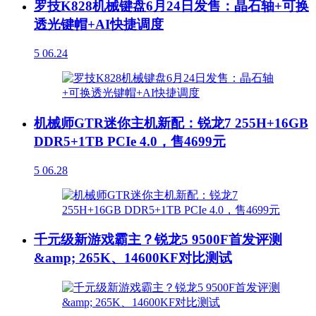
罗技K828机械键盘6月24日发售：晶石轴+可换
透光键帽+AI快捷调度
5
06.24
机械师GTR迷你主机新配：锐龙7 255H+16GB
DDR5+1TB PCIe 4.0，售4699元
5
06.28
千元级新游戏霸主？锐龙5 9500F首发评测
&amp; 265K、14600KF对比测试