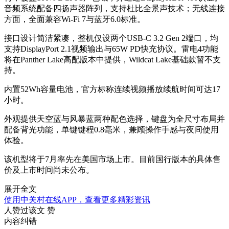
音频系统配备四扬声器阵列，支持杜比全景声技术；无线连接
方面，全面兼容Wi-Fi 7与蓝牙6.0标准。
接口设计简洁紧凑，整机仅设两个USB-C 3.2 Gen 2端口，均
支持DisplayPort 2.1视频输出与65W PD快充协议。雷电4功能
将在Panther Lake高配版本中提供，Wildcat Lake基础款暂不支
持。
内置52Wh容量电池，官方标称连续视频播放续航时间可达17
小时。
外观提供天空蓝与风暴蓝两种配色选择，键盘为全尺寸布局并
配备背光功能，单键键程0.8毫米，兼顾操作手感与夜间使用
体验。
该机型将于7月率先在美国市场上市。目前国行版本的具体售
价及上市时间尚未公布。
展开全文
使用中关村在线APP，查看更多精彩资讯
人赞过该文
赞
内容纠错