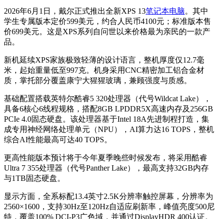
2026年6月1日，戴尔正式推出全新XPS 13
笔记本电脑
。其中
学生专属版本定价599美元，约合人民币4100元；标准版本售
价699美元。这是XPS系列自问世以来价格最为亲民的一款产
品。
新机延续XPS家族极致轻薄的设计语言，整机厚度仅12.7毫
米，起始重量低至997克。机身采用CNC精密加工铝合金材
质，掌托部分覆盖康宁大猩猩玻璃，兼顾强度与质感。
基础配置搭载英特尔酷睿5 320处理器（代号Wildcat Lake），
具备6核心6线程规格，搭配8GB LPDDR5X高速内存及256GB
PCIe 4.0固态硬盘。该处理器基于Intel 18A先进制程打造，集
成专用神经网络处理单元（NPU），AI算力达16 TOPS，整机
综合AI性能最高可达40 TOPS。
更高性能版本预计将于今年夏季晚些时候发布，将采用酷睿
Ultra 7 355处理器（代号Panther Lake），最高支持32GB内存
与1TB固态硬盘。
显示方面，全系标配13.4英寸2.5K分辨率触控屏幕，分辨率为
2560×1600，支持30Hz至120Hz自适应刷新率，峰值亮度500尼
特，覆盖100% DCI-P3广色域，并通过DisplayHDR 400认证。