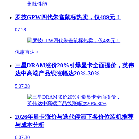
罗技GPW四代朱雀鼠标热卖，仅489元！
07.28
优惠直达 >
三星DRAM涨价20%引爆显卡全面提价，英伟
达中高端产品线涨幅达20%-30%
5
07.28
2026年显卡涨价与迭代停滞下各价位装机推荐
与成本分析
6
07.30