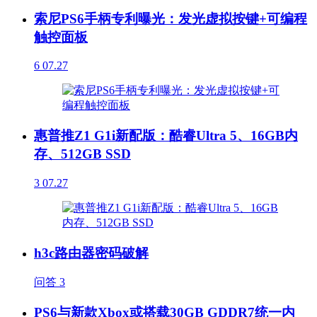
索尼PS6手柄专利曝光：发光虚拟按键+可编程
触控面板
6
07.27
惠普推Z1 G1i新配版：酷睿Ultra 5、16GB内
存、512GB SSD
3
07.27
h3c路由器密码破解
问答
3
PS6与新款Xbox或搭载30GB GDDR7统一内