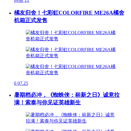
问答
11
橘友归舍！七彩虹COLORFIRE ME26A橘舍
机箱正式发售
6
07.25
暑期档必冲，《蜘蛛侠：崭新之日》诚意拉
满！索泰与你见证英雄新生