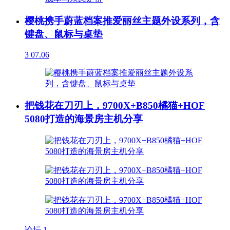
樱桃携手蔚蓝档案推爱丽丝主题外设系列，含
键盘、鼠标与桌垫
3
07.06
把钱花在刀刃上，9700X+B850橘猫+HOF
5080打造的海景房主机分享
论坛
1