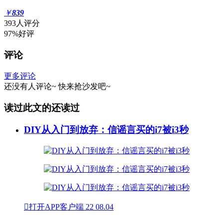
￥
839
393人评分
97%好评
评论
更多评论
还没有人评论~
快来
抢沙发
吧~
读过此文的还读过
DIY从入门到放弃：信谣言买的i7被i3秒

打开APP客户端
22
08.04