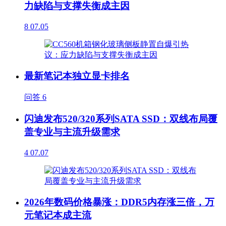
力缺陷与支撑失衡成主因
8
07.05
最新笔记本独立显卡排名
问答
6
闪迪发布520/320系列SATA SSD：双线布局覆
盖专业与主流升级需求
4
07.07
2026年数码价格暴涨：DDR5内存涨三倍，万
元笔记本成主流