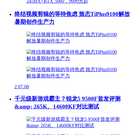
终结视频剪辑的等待焦虑 致态TiPlus9100解放
暑期创作生产力
2
07.08
千元级新游戏霸主？锐龙5 9500F首发评测
&amp; 265K、14600KF对比测试