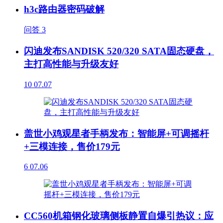
h3c路由器密码破解
问答
3
闪迪发布SANDISK 520/320 SATA固态硬盘，
主打高性能与升级友好
10
07.07
盖世小鸡观星者手柄发布：智能屏+可调摇杆
+三模连接，售价179元
6
07.06
CC560机箱钢化玻璃侧板静置自爆引热议：应