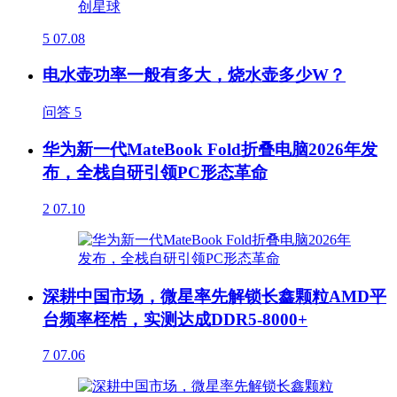
5
07.08
电水壶功率一般有多大，烧水壶多少W？
问答
5
华为新一代MateBook Fold折叠电脑2026年发
布，全栈自研引领PC形态革命
2
07.10
深耕中国市场，微星率先解锁长鑫颗粒AMD平
台频率桎梏，实测达成DDR5-8000+
7
07.06