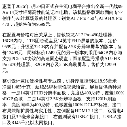
惠普于2026年5月29日正式在主流电商平台推出全新一代战99
Air 14英寸轻薄高性能笔记本电脑。该机型搭载两款面向专业
创作与AI计算场景的处理器：锐龙AI 7 Pro 450与AI 9 HX Pro
470，起始售价为9599元。
在配置与价格对应关系上，搭载锐龙AI 7 Pro 450处理器、
16GB内存、1TB固态硬盘及14英寸FHD屏幕的版本，定价
9599元；升级至32GB内存并配备2.5K分辨率屏幕的版本，售
价12499元；同样标价12499元的另一版本则采用64GB内存与
支持PCIe 5.0协议的高速固态硬盘；而顶配型号搭载AI 9 HX
Pro 470处理器、32GB内存及2.5K高刷屏幕，售价为12999
元。
整机设计兼顾便携性与专业感，机身厚度控制在18.95毫米，
净重1.485千克，延续品牌标志性视觉语言。屏幕提供两种规
格：一是14英寸FHD分辨率面板，亮度达400尼特，覆盖100%
sRGB色域；二是14英寸2.5K分辨率面板，支持120Hz刷新
率，亮度同样为400尼特，色域覆盖100% DCI-P3标准。接口
布局兼顾扩展性与实用性，左侧配备HDMI 2.1接口、双雷电4
接口及3.5毫米音频接口；右侧则设有USB-C接口、USB-A接
口及RJ45千兆以太网接口。