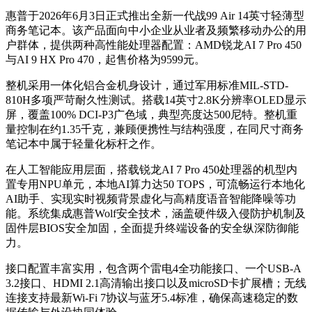
惠普于2026年6月3日正式推出全新一代战99 Air 14英寸轻薄型
商务笔记本。该产品面向中小企业从业者及频繁移动办公的用
户群体，提供两种高性能处理器配置：AMD锐龙AI 7 Pro 450
与AI 9 HX Pro 470，起售价格为9599元。
整机采用一体化铝合金机身设计，通过军用标准MIL-STD-
810H多项严苛耐久性测试。搭载14英寸2.8K分辨率OLED显示
屏，覆盖100% DCI-P3广色域，典型亮度达500尼特。整机重
量控制在约1.35千克，兼顾便携性与结构强度，在同尺寸商务
笔记本中属于轻量化标杆之作。
在人工智能应用层面，搭载锐龙AI 7 Pro 450处理器的机型内
置专用NPU单元，本地AI算力达50 TOPS，可流畅运行本地化
AI助手、实现实时视频背景虚化与高精度语音智能降噪等功
能。系统集成惠普Wolf安全技术，涵盖硬件级入侵防护机制及
固件层BIOS安全加固，全面提升终端设备的安全纵深防御能
力。
接口配置丰富实用，包含两个雷电4全功能接口、一个USB-A
3.2接口、HDMI 2.1高清输出接口以及microSD卡扩展槽；无线
连接支持最新Wi-Fi 7协议与蓝牙5.4标准，确保高速稳定的数