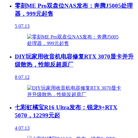
零刻ME Pro双盘位NAS发布：奔腾J5005处理
器，999元起售
5
07.13
DIY玩家用收音机电容修复RTX 3070显卡并升
级散热，性能反超原厂
8
07.12
七彩虹橘宝R16 Ultra发布：锐龙9+RTX
5070，12299元起
4
07.13