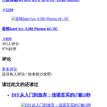
￥
5299
蓝戟Intel Arc A380 Photon 6G OC
￥
839
393人评分
97%好评
评论
更多评论
还没有人评论~
快来
抢沙发
吧~
读过此文的还读过
DIY从入门到放弃：信谣言买的i7被i3秒