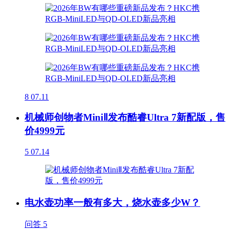
8
07.11
机械师创物者MiniⅡ发布酷睿Ultra 7新配版，售
价4999元
5
07.14
电水壶功率一般有多大，烧水壶多少W？
问答
5