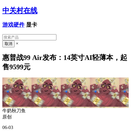
中关村在线
游戏硬件
显卡
×
惠普战99 Air发布：14英寸AI轻薄本，起
售9599元
牛奶秋刀鱼
原创
06-03