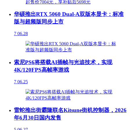
华硕推出RTX 5060 Dual-A双版本显卡：标准
版与超频版同步上市
7
06.28
索尼PS6将搭载AI插帧与光追技术，实现
4K/120FPS高帧率游戏
7
06.25
雷蛇推出街霸隆联名Kitsune街机控制器，2026
年6月30日国内发售
5
06.27