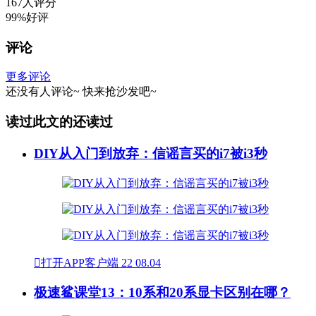
167人评分
99%好评
评论
更多评论
还没有人评论~
快来
抢沙发
吧~
读过此文的还读过
DIY从入门到放弃：信谣言买的i7被i3秒

打开APP客户端
22
08.04
极速鲨课堂13：10系和20系显卡区别在哪？