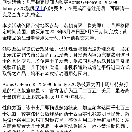
回馈活动：凡于指定期间内购买Aorus GeForce RTX 5090
Infinity 32G旗舰
显卡
的消费者，在完成产品注册后，可获赠一
克足金九九九纯金。
本次活动仅限台湾地区参与，名额有限，售完即止，且严格限
定时间范围。购买须在2026年5月25日至6月7日期间完成；黄
金赠品的注册申请则须于6月10日前提交完毕。
领取赠品需提供合规凭证。仅凭现金收据无法办理兑领，必须
出示加盖销售商公章的正式发票，且发票内容须完整载明该显
卡的具体型号。若使用电子发票，则须同步提供载具编号及相
关验证信息。凡于海外渠道、非授权通路或通过平行进口方式
取得之产品，均不在本次活动适用范围内。
Aorus GeForce RTX 5090 Infinity 32G系技嘉为四十周年特别打
造的纪念版旗舰显卡，官方售价为五千二百五十美元，显著高
于当前市面上多数定制版RTX 5090机型。
性能方面，该卡出厂即预设超频状态，加速频率达两千七百三
十兆赫，较英伟达公版规格的两千四百零七兆赫明显提升。散
热设计采用三风扇非对称布局，整体占用三个半扩展槽位：左
右两侧配置大尺寸风扇，中央区域则嵌入一枚小型辅助风扇，