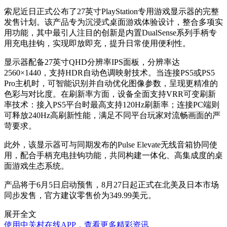
索尼近日正式公布了27英寸PlayStation专用游戏显示器的完整
发售计划。该产品专为沉浸式桌面游戏体验设计，整合多项实
用功能，其中最引人注目的创新是内置DualSense系列手柄专
用充电挂钩，实现即放即充，提升日常使用便利性。
显示器配备27英寸QHD分辨率IPS面板，分辨率达
2560×1440，支持HDR自动色调映射技术。当连接PS5或PS5
Pro主机时，可智能识别并自动优化图像参数，呈现更精准的
色彩与对比度。在刷新率方面，设备全面支持VRR可变刷新
率技术：接入PS5平台时最高支持120Hz刷新率；连接PC端则
可释放240Hz高刷新性能，满足不同平台玩家对流畅画面的严
苛要求。
此外，该显示器可与同期发布的Pulse Elevate无线音箱协同使
用，配合手柄充电挂钩功能，共同构建一体化、高集成度的桌
面游戏生态系统。
产品将于6月5日启动预售，8月27日起正式在北美及日本市场
同步发售，官方建议零售价为349.99美元。
展开全文
使用中关村在线APP，查看更多精彩资讯