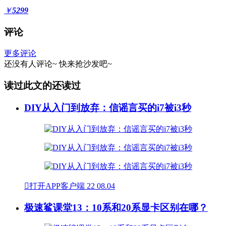
￥
5299
评论
更多评论
还没有人评论~
快来
抢沙发
吧~
读过此文的还读过
DIY从入门到放弃：信谣言买的i7被i3秒

打开APP客户端
22
08.04
极速鲨课堂13：10系和20系显卡区别在哪？