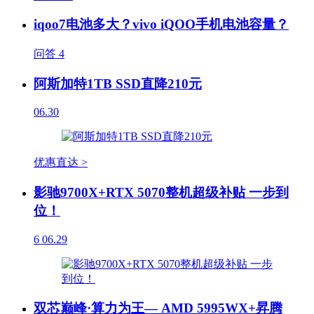
iqoo7电池多大？vivo iQOO手机电池容量？
问答
4
阿斯加特1TB SSD直降210元
06.30
优惠直达 >
影驰9700X+RTX 5070整机超级补贴 一步到
位！
6
06.29
双芯巅峰·算力为王— AMD 5995WX+昇腾