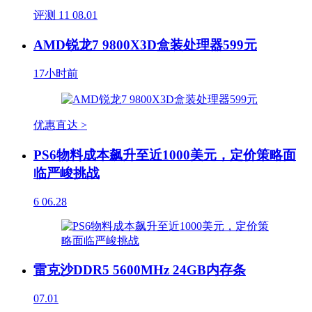
评测
11
08.01
AMD锐龙7 9800X3D盒装处理器599元
17小时前
优惠直达 >
PS6物料成本飙升至近1000美元，定价策略面
临严峻挑战
6
06.28
雷克沙DDR5 5600MHz 24GB内存条
07.01