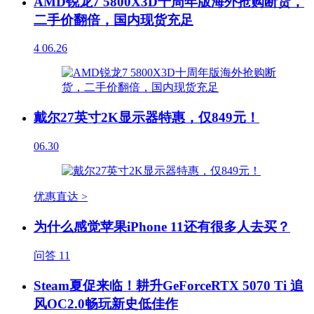
AMD锐龙7 5800X3D十周年版海外抢购断货，
二手价翻倍，国内现货充足
4
06.26
戴尔27英寸2K显示器特惠，仅849元！
06.30
优惠直达 >
为什么感觉苹果iPhone 11还有很多人去买？
问答
11
Steam夏促来临！耕升GeForceRTX 5070 Ti 追
风OC2.0畅玩新史低佳作