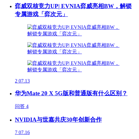
弈威双核竞力UP| EVNIA弈威亮相BW，解锁
专属游戏「弈次元」
2
07.13
华为Mate 20 X 5G版和普通版有什么区别？
问答
4
NVIDIA与世嘉共庆30年创新合作
7
07.16