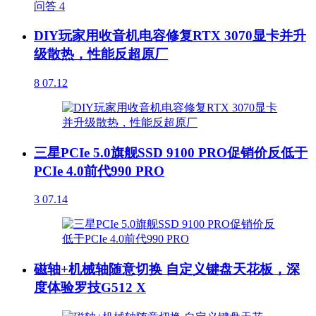
问答
4
DIY玩家用收音机电容修复RTX 3070显卡并升
级散热，性能反超原厂
8
07.12
三星PCIe 5.0旗舰SSD 9100 PRO促销价反低于
PCIe 4.0前代990 PRO
3
07.14
磁轴+机械轴随意切换 自定义键盘天花板，深
度体验罗技G512 X