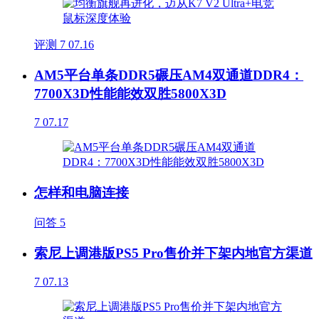
评测
7
07.16
AM5平台单条DDR5碾压AM4双通道DDR4：
7700X3D性能能效双胜5800X3D
7
07.17
怎样和电脑连接
问答
5
索尼上调港版PS5 Pro售价并下架内地官方渠道
7
07.13