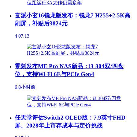
玄派小玄16锐龙版发布：锐龙7 H255+2.5K高
刷屏，补贴后3824元
4
07.13
零刻发布ME Pro NAS新品：i3-304双/四盘
位，支持Wi-Fi 6E与PCIe Gen4
6
8小时前
任天堂评估Switch2 OLED版：7.9英寸FHD
屏、2028年上市存成本与定价挑战