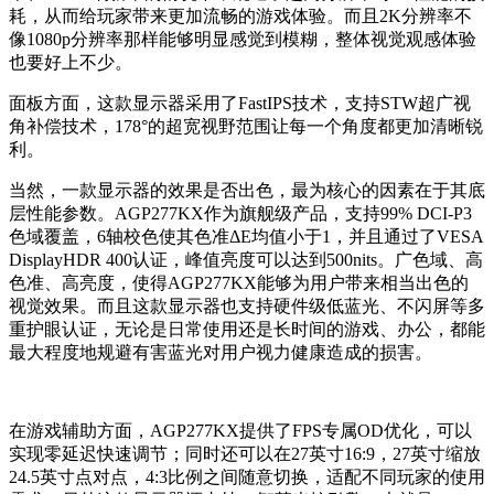
耗，从而给玩家带来更加流畅的游戏体验。而且2K分辨率不
像1080p分辨率那样能够明显感觉到模糊，整体视觉观感体验
也要好上不少。
面板方面，这款显示器采用了FastIPS技术，支持STW超广视
角补偿技术，178°的超宽视野范围让每一个角度都更加清晰锐
利。
当然，一款显示器的效果是否出色，最为核心的因素在于其底
层性能参数。AGP277KX作为旗舰级产品，支持99% DCI-P3
色域覆盖，6轴校色使其色准ΔE均值小于1，并且通过了VESA
DisplayHDR 400认证，峰值亮度可以达到500nits。广色域、高
色准、高亮度，使得AGP277KX能够为用户带来相当出色的
视觉效果。而且这款显示器也支持硬件级低蓝光、不闪屏等多
重护眼认证，无论是日常使用还是长时间的游戏、办公，都能
最大程度地规避有害蓝光对用户视力健康造成的损害。
在游戏辅助方面，AGP277KX提供了FPS专属OD优化，可以
实现零延迟快速调节；同时还可以在27英寸16:9，27英寸缩放
24.5英寸点对点，4:3比例之间随意切换，适配不同玩家的使用