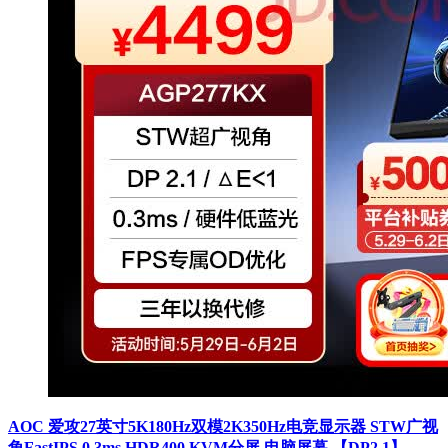
AOC 爱攻27英寸5K180Hz双模2K350Hz电竞显示器 STW广视
角FastIPS 0.3ms HDR400 KVM分屏 电脑屏幕 【DP2.1】