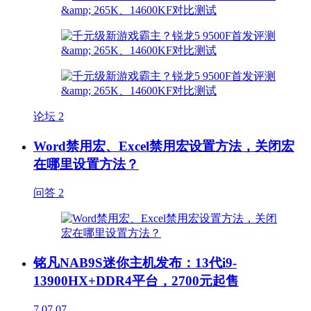
论坛
2
Word禁用宏、Excel禁用宏设置方法，关闭宏
在哪里设置方法？
问答
2
铭凡NAB9S迷你主机发布：13代i9-
13900HX+DDR4平台，2700元起售
7
07.07