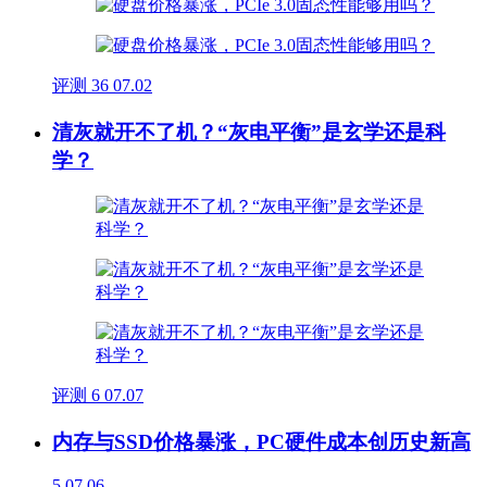
评测
36
07.02
清灰就开不了机？“灰电平衡”是玄学还是科
学？
评测
6
07.07
内存与SSD价格暴涨，PC硬件成本创历史新高
5
07.06