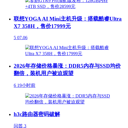
联想YOGA AI Mini主机升级：搭载酷睿Ultra
X7 358H，售价17999元
5
07.06
2026年存储价格暴涨：DDR5内存与SSD均价
翻倍，装机用户被迫观望
6
19小时前
h3c路由器密码破解
问答
3