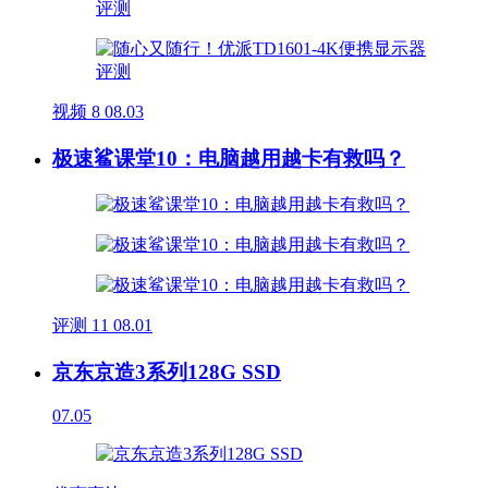
视频
8
08.03
极速鲨课堂10：电脑越用越卡有救吗？
评测
11
08.01
京东京造3系列128G SSD
07.05