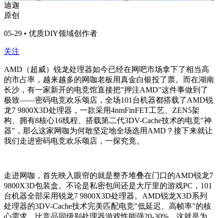
迪迦
原创
05-29 • 优质DIY领域创作者
关注
AMD（超威）锐龙处理器如今已经在网吧市场拿下了相当高
的市占率，越来越多的网咖老板用真金白银投了票。而在湖南
长沙，有一家新开的电竞馆直接把"押注AMD"这件事做到了
极致——密码电竞欢乐颂店，全场101台机器都搭载了AMD锐
龙7 9800X3D处理器，一款采用4nmFinFET工艺、ZEN5架
构、拥有8核心16线程、搭载第二代3DV-Cache技术的电竞"神
器"，那么这家网咖为何敢坚定地全场选用AMD？接下来就让
我们走进密码电竞欢乐颂店，一探究竟。
走进网咖，首先映入眼帘的就是整齐堆叠在门口的AMD锐龙7
9800X3D包装盒。不论是私密包间还是大厅里的游戏PC，101
台机器全部采用锐龙7 9800X3D处理器。AMD锐龙X3D系列
处理器的3DV-Cache技术完美匹配电竞"低延迟、高帧率"的核
心需求，比竞品同级别处理器游戏性能强20-30%。这就是为