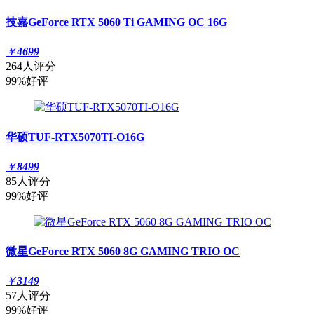
技嘉GeForce RTX 5060 Ti GAMING OC 16G
￥
4699
264人评分
99%好评
华硕TUF-RTX5070TI-O16G
￥
8499
85人评分
99%好评
微星GeForce RTX 5060 8G GAMING TRIO OC
￥
3149
57人评分
99%好评