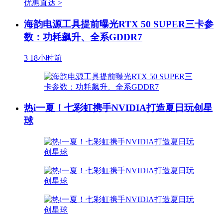
优惠直达 >
海韵电源工具提前曝光RTX 50 SUPER三卡参
数：功耗飙升、全系GDDR7
3
18小时前
热i一夏！七彩虹携手NVIDIA打造夏日玩创星
球