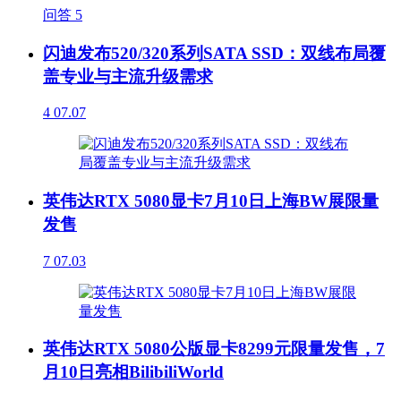
问答
5
闪迪发布520/320系列SATA SSD：双线布局覆
盖专业与主流升级需求
4
07.07
英伟达RTX 5080显卡7月10日上海BW展限量
发售
7
07.03
英伟达RTX 5080公版显卡8299元限量发售，7
月10日亮相BilibiliWorld