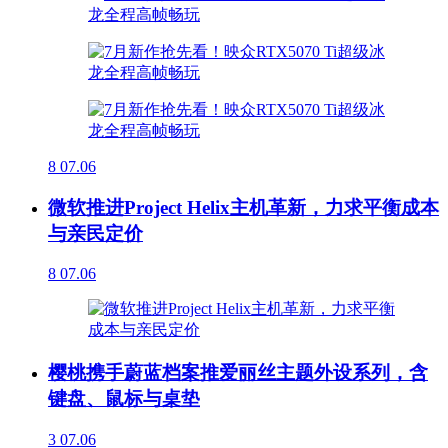
8
07.06
微软推进Project Helix主机革新，力求平衡成本
与亲民定价
8
07.06
樱桃携手蔚蓝档案推爱丽丝主题外设系列，含
键盘、鼠标与桌垫
3
07.06