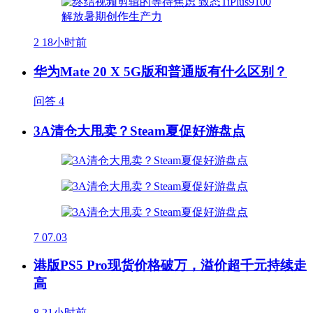
2
18小时前
华为Mate 20 X 5G版和普通版有什么区别？
问答
4
3A清仓大甩卖？Steam夏促好游盘点
7
07.03
港版PS5 Pro现货价格破万，溢价超千元持续走
高
8
21小时前