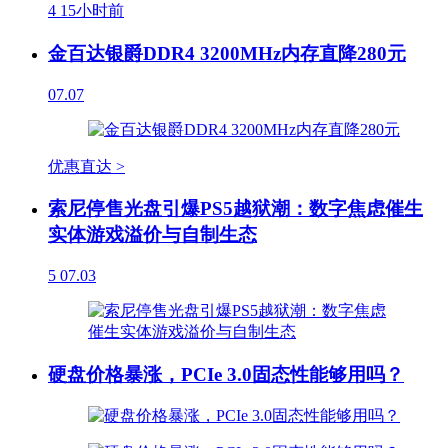
4
15小时前
金百达银爵DDR4 3200MHz内存直降280元
07.07
优惠直达 >
索尼停售光盘引爆PS5越狱潮：数字焦虑催生
实体游戏溢价与自制生态
5
07.03
硬盘价格暴涨，PCIe 3.0固态性能够用吗？