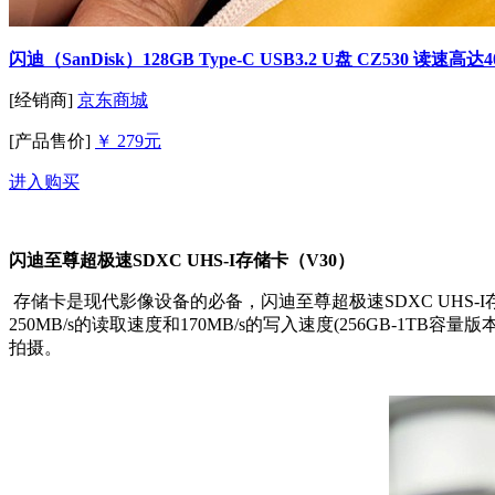
闪迪（SanDisk）128GB Type-C USB3.2 U盘 CZ530
[经销商]
京东商城
[产品售价]
￥ 279元
进入购买
闪迪至尊超极速SDXC UHS-I存储卡（V30）
存储卡是现代影像设备的必备，闪迪至尊超极速
SDXC UHS-I
250MB/s
的读取速度和
170MB/s
的写入速度
(256GB-1TB
容量版
拍摄。