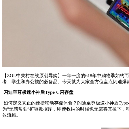
【
ZOL
中关村在线原创导购】一年一度的
618
年中购物季如约而
者、学生和办公族的必备品。今天就为大家全方位盘点闪迪爆
闪迪至尊极速小神盾Type-C闪存盘
如何定义真正的便捷移动存储体验？闪迪至尊极速小神盾
Type
为
“
无感常驻
”
扩容数据库，即使收纳的时候也无需将其拔下，
效流畅。