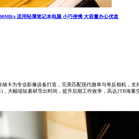
 读速高达400MB/s 适用轻薄笔记本电脑 小巧便携 大容量办公优盘
存储卡为专业影像设备打造，完美匹配现代微单与单反相机，支
本
)
，大幅缩短素材导出时间，提升后期工作效率，高达
2TB
海量