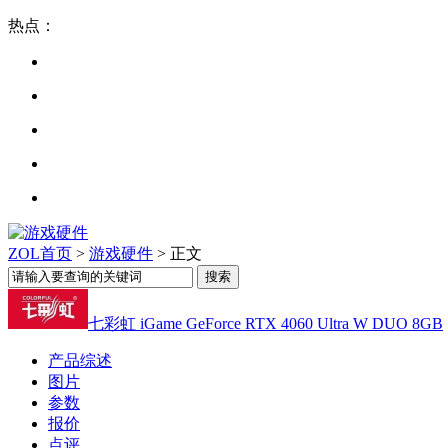
热点：
ZOL首页
>
游戏硬件
> 正文
七彩虹 iGame GeForce RTX 4060 Ultra W DUO 8GB
产品综述
图片
参数
报价
点评