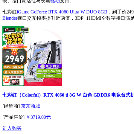
余、接口灵活性与长期
驱动
支持。
七彩虹
iGame GeForce RTX 4060 Ultra W DUO 8GB
，到手价24
Blender
视口交互帧率提升近两倍，3DP+1HDMI全数字接口
七彩虹（Colorful）RTX 4060 ti 8G W 白色 GDDR6 电竞
[经销商]
京东商城
[产品售价]
￥3719.00元
进入购买