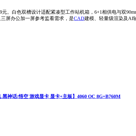
99元。白色双槽设计适配紧凑型工作站机箱，6+1相供电与双90
满足三屏办公加一屏参考监看需求，是
CAD
建模、轻量级渲染及AI
台式机 黑神话:悟空 游戏显卡 显卡+主板】4060 OC 8G+B760M