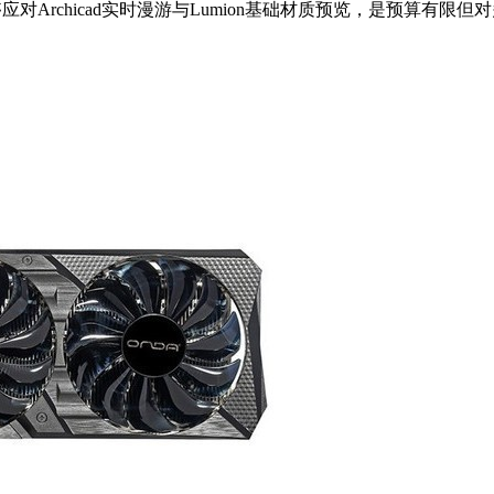
速已足够应对Archicad实时漫游与Lumion基础材质预览，是预