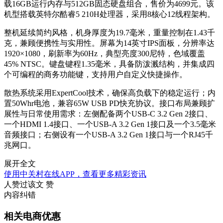
载16GB运行内存与512GB固态硬盘组合，售价为4699元。该
机型搭载英特尔酷睿5 210H处理器，采用8核心12线程架构。
整机延续简约风格，机身厚度为19.7毫米，重量控制在1.43千
克，兼顾便携性与实用性。屏幕为14英寸IPS面板，分辨率达
1920×1080，刷新率为60Hz，典型亮度300尼特，色域覆盖
45% NTSC。键盘键程1.35毫米，具备防泼溅结构，并集成四
个可编程的商务功能键，支持用户自定义快捷操作。
散热系统采用ExpertCool技术，确保高负载下的稳定运行；内
置50Whr电池，兼容65W USB PD快充协议。接口布局兼顾扩
展性与日常使用需求：左侧配备两个USB-C 3.2 Gen 2接口、
一个HDMI 1.4接口、一个USB-A 3.2 Gen 1接口及一个3.5毫米
音频接口；右侧设有一个USB-A 3.2 Gen 1接口与一个RJ45千
兆网口。
展开全文
使用中关村在线APP，查看更多精彩资讯
人赞过该文
赞
内容纠错
相关电商优惠