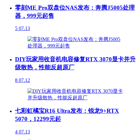
零刻ME Pro双盘位NAS发布：奔腾J5005处理
器，999元起售
5
07.13
DIY玩家用收音机电容修复RTX 3070显卡并升
级散热，性能反超原厂
8
07.12
七彩虹橘宝R16 Ultra发布：锐龙9+RTX
5070，12299元起
4
07.13