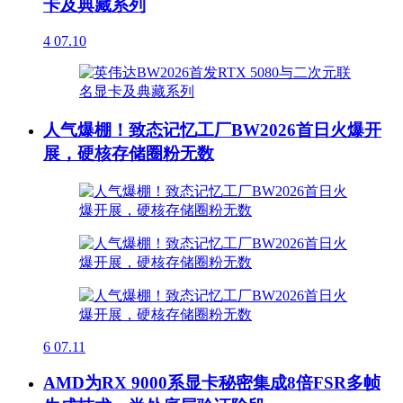
卡及典藏系列
4
07.10
人气爆棚！致态记忆工厂BW2026首日火爆开
展，硬核存储圈粉无数
6
07.11
AMD为RX 9000系显卡秘密集成8倍FSR多帧