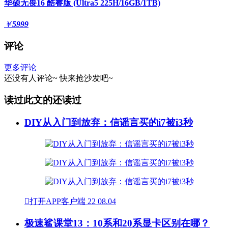
华硕无畏16 酷睿版 (Ultra5 225H/16GB/1TB)
￥
5999
评论
更多评论
还没有人评论~
快来
抢沙发
吧~
读过此文的还读过
DIY从入门到放弃：信谣言买的i7被i3秒

打开APP客户端
22
08.04
极速鲨课堂13：10系和20系显卡区别在哪？