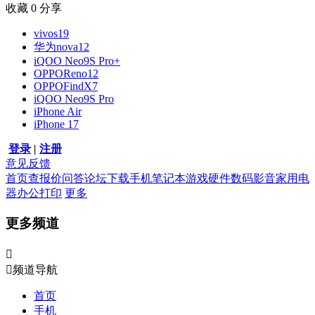
收藏
0
分享
vivos19
华为nova12
iQOO Neo9S Pro+
OPPOReno12
OPPOFindX7
iQOO Neo9S Pro
iPhone Air
iPhone 17
登录
|
注册
意见反馈
首页
查报价
问答
论坛
下载
手机
笔记本
游戏硬件
数码影音
家用电
器
办公打印
更多
更多频道


频道导航
首页
手机