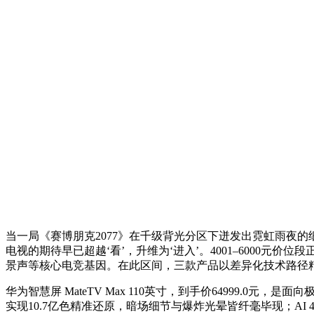
当一局《赛博朋克2077》在千级背光分区下迸发出霓虹雨夜的细
电视的期待早已超越‘看’，升维为‘进入’。4001–6000元价
景声等核心电竞基因。在此区间，三款产品以差异化技术路径
华为智慧屏 MateTV Max 110英寸，到手价64999.0
实现10.7亿色精准还原，暗场细节与爆炸光晕皆纤毫毕现；AI