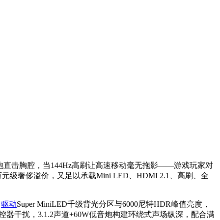
炮直击胸腔，当144Hz高刷让高速移动毫无拖影——游戏玩家对
奢侈溢价，又足以承载Mini LED、HDMI 2.1、高刷、全
，
驱动
Super MiniLED千级背光分区与6000尼特HDR峰值亮度，
器干扰，3.1.2声道+60W低音炮构建环绕式声场纵深，配合满