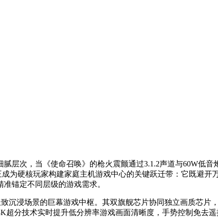
腻层次，当《使命召唤》的枪火震颤通过3.1.2声道与60W低音
位段正成为硬核玩家构建家庭主机游戏中心的关键跃迁带：它既避开万元级
精准锚定不同层级的游戏需求。
元，是面向极致沉浸场景的巨幕游戏中枢。其双旗舰芯片协同独立画质芯片
 4K超分技术实时提升低分辨率游戏画面清晰度，手势控制免去遥控