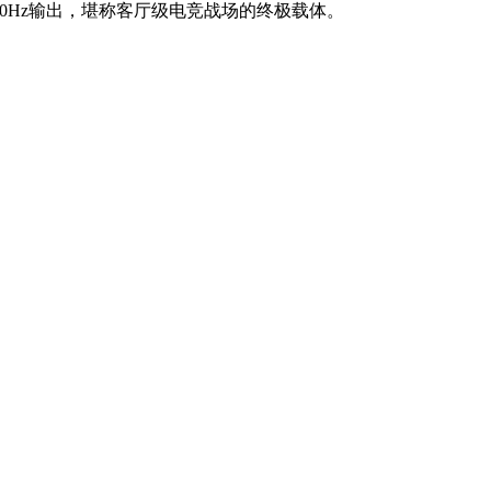
机4K/120Hz输出，堪称客厅级电竞战场的终极载体。