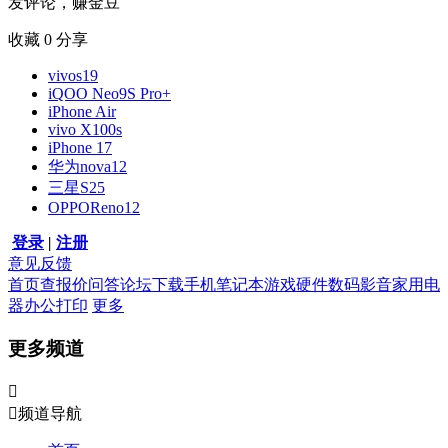
发评论，赚金豆
收藏
0
分享
vivos19
iQOO Neo9S Pro+
iPhone Air
vivo X100s
iPhone 17
华为nova12
三星S25
OPPOReno12
登录
|
注册
意见反馈
首页
查报价
问答
论坛
下载
手机
笔记本
游戏硬件
数码影音
家用电
器
办公打印
更多
更多频道


频道导航