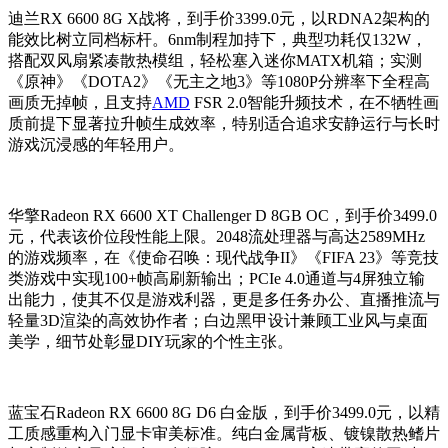
迪兰RX 6600 8G X战将，到手价3399.0元，以RDNA2架构的
能效比树立同档标杆。6nm制程加持下，典型功耗仅132W，
搭配双风扇紧凑散热模组，轻松塞入迷你MATX机箱；实测
《原神》《DOTA2》《无主之地3》等1080P分辨率下全程高
画质无掉帧，且支持
AMD
FSR 2.0智能升频技术，在不牺牲画
质前提下显著拉升帧生成效率，特别适合追求安静运行与长时
游戏沉浸感的年轻用户。
华擎Radeon RX 6600 XT Challenger D 8GB OC，到手价3499.0
元，代表该价位段性能上限。2048流处理器与高达2589MHz
的游戏频率，在《使命召唤：现代战争II》《FIFA 23》等竞技
类游戏中实现100+帧高刷新输出；PCIe 4.0通道与4屏独立输
出能力，使其不仅是游戏利器，更是多任务办公、直播推流与
轻量3D渲染的高效协作者；白边黑甲设计兼顾工业风与桌面
美学，细节处彰显DIY玩家的个性主张。
蓝宝石Radeon RX 6600 8G D6 白金版，到手价3499.0元，以精
工质感重构入门显卡审美标准。纯白金属背板、镀镍散热鳍片