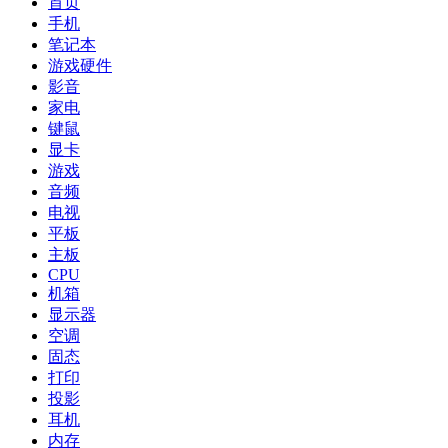
首页
手机
笔记本
游戏硬件
影音
家电
键鼠
显卡
游戏
音频
电视
平板
主板
CPU
机箱
显示器
空调
固态
打印
投影
耳机
内存