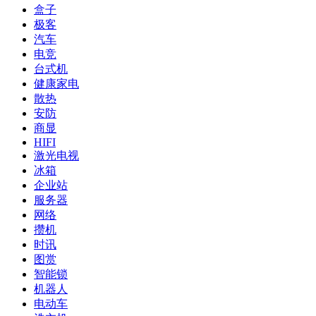
盒子
极客
汽车
电竞
台式机
健康家电
散热
安防
商显
HIFI
激光电视
冰箱
企业站
服务器
网络
攒机
时讯
图赏
智能锁
机器人
电动车