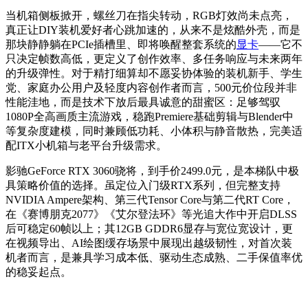
当机箱侧板掀开，螺丝刀在指尖转动，RGB灯效尚未点亮，
真正让DIY装机爱好者心跳加速的，从来不是炫酷外壳，而是
那块静静躺在PCIe插槽里、即将唤醒整套系统的
显卡
——它不
只决定帧数高低，更定义了创作效率、多任务响应与未来两年
的升级弹性。对于精打细算却不愿妥协体验的装机新手、学生
党、家庭办公用户及轻度内容创作者而言，500元价位段并非
性能洼地，而是技术下放后最具诚意的甜蜜区：足够驾驭
1080P全高画质主流游戏，稳跑Premiere基础剪辑与Blender中
等复杂度建模，同时兼顾低功耗、小体积与静音散热，完美适
配ITX小机箱与老平台升级需求。
影驰GeForce RTX 3060骁将，到手价2499.0元，是本梯队中极
具策略价值的选择。虽定位入门级RTX系列，但完整支持
NVIDIA Ampere架构、第三代Tensor Core与第二代RT Core，
在《赛博朋克2077》《艾尔登法环》等光追大作中开启DLSS
后可稳定60帧以上；其12GB GDDR6显存与宽位宽设计，更
在视频导出、AI绘图缓存场景中展现出越级韧性，对首次装
机者而言，是兼具学习成本低、驱动生态成熟、二手保值率优
的稳妥起点。