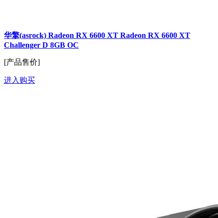
华擎(asrock) Radeon RX 6600 XT Radeon RX 6600 XT
Challenger D 8GB OC
[产品售价]
进入购买