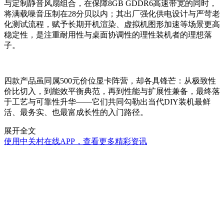
与定制静音风扇组合，在保障8GB GDDR6高速带宽的同时，
将满载噪音压制在28分贝以内；其出厂强化供电设计与严苛老
化测试流程，赋予长期开机渲染、虚拟机图形加速等场景更高
稳定性，是注重耐用性与桌面协调性的理性装机者的理想落
子。
四款产品虽同属500元价位显卡阵营，却各具锋芒：从极致性
价比切入，到能效平衡典范，再到性能与扩展性兼备，最终落
于工艺与可靠性升华——它们共同勾勒出当代DIY装机最鲜
活、最务实、也最富成长性的入门路径。
展开全文
使用中关村在线APP，查看更多精彩资讯