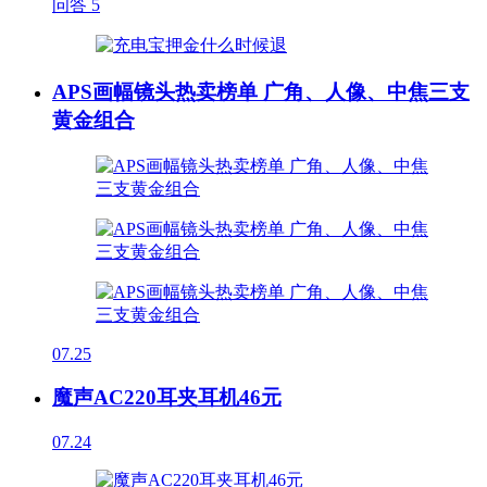
问答
5
APS画幅镜头热卖榜单 广角、人像、中焦三支
黄金组合
07.25
魔声AC220耳夹耳机46元
07.24