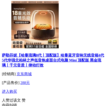
萨勒芬妮【哈曼琉璃8代丨顶配版】哈曼蓝牙音响无线音箱4代
5代华强北柏林之声低音炮桌面台式电脑 Mini 顶配版 黑金琉
璃丨千元音质丨律动灯效
[经销商]
京东商城
[产品售价]
288元
进入购买
人赞过该文
赞
内容纠错