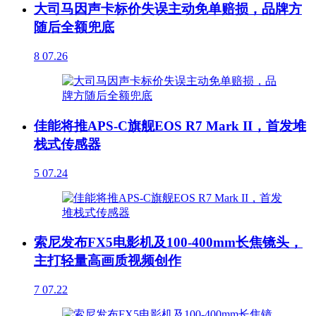
大司马因声卡标价失误主动免单赔损，品牌方
随后全额兜底
8
07.26
佳能将推APS-C旗舰EOS R7 Mark II，首发堆
栈式传感器
5
07.24
索尼发布FX5电影机及100-400mm长焦镜头，
主打轻量高画质视频创作
7
07.22