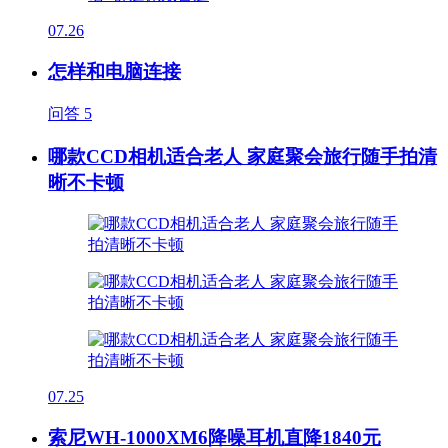
07.26
怎样和电脑连接
问答
5
哪款CCD相机适合老人 家庭聚会旅行随手拍清
晰不卡顿
07.25
索尼WH-1000XM6降噪耳机直降1840元