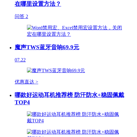
在哪里设置方法？
问答
2
魔声TWS蓝牙音响69.9元
07.22
优惠直达 >
哪款好运动耳机推荐榜 防汗防水+稳固佩戴
TOP4