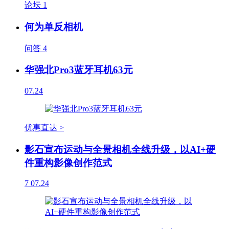
论坛
1
何为单反相机
问答
4
华强北Pro3蓝牙耳机63元
07.24
优惠直达 >
影石宣布运动与全景相机全线升级，以AI+硬
件重构影像创作范式
7
07.24