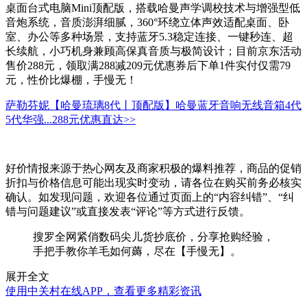
桌面台式电脑Mini顶配版，搭载哈曼声学调校技术与增强型低
音炮系统，音质澎湃细腻，360°环绕立体声效适配桌面、卧
室、办公等多种场景，支持蓝牙5.3稳定连接、一键秒连、超
长续航，小巧机身兼顾高保真音质与极简设计；目前京东活动
售价288元，领取满288减209元优惠券后下单1件实付仅需79
元，性价比爆棚，手慢无！
萨勒芬妮【哈曼琉璃8代丨顶配版】哈曼蓝牙音响无线音箱4代
5代华强...
288元
优惠直达>>
好价情报来源于热心网友及商家积极的爆料推荐，商品的促销
折扣与价格信息可能出现实时变动，请各位在购买前务必核实
确认。如发现问题，欢迎各位通过页面上的“内容纠错”、“纠
错与问题建议”或直接发表“评论”等方式进行反馈。
搜罗全网紧俏数码尖儿货抄底价，分享抢购经验，
手把手教你羊毛如何薅，尽在【手慢无】。
展开全文
使用中关村在线APP，查看更多精彩资讯