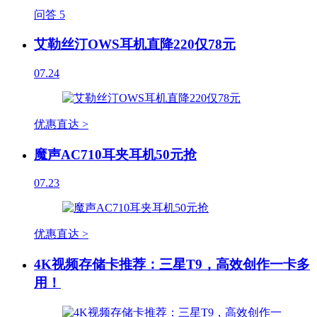
问答
5
艾勒丝汀OWS耳机直降220仅78元
07.24
优惠直达 >
魔声AC710耳夹耳机50元抢
07.23
优惠直达 >
4K视频存储卡推荐：三星T9，高效创作一卡多
用！