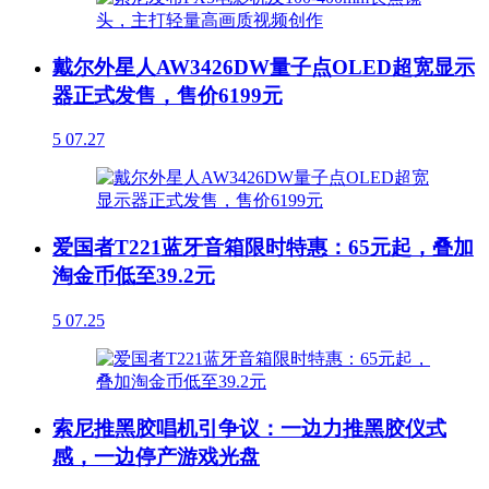
戴尔外星人AW3426DW量子点OLED超宽显示
器正式发售，售价6199元
5
07.27
爱国者T221蓝牙音箱限时特惠：65元起，叠加
淘金币低至39.2元
5
07.25
索尼推黑胶唱机引争议：一边力推黑胶仪式
感，一边停产游戏光盘