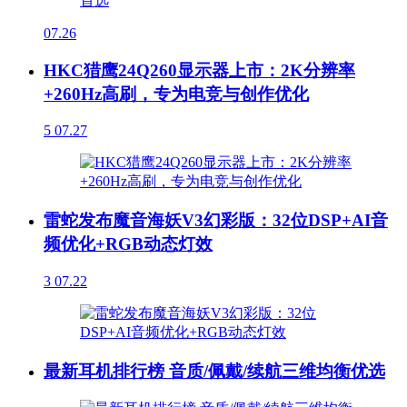
07.26
HKC猎鹰24Q260显示器上市：2K分辨率
+260Hz高刷，专为电竞与创作优化
5
07.27
雷蛇发布魔音海妖V3幻彩版：32位DSP+AI音
频优化+RGB动态灯效
3
07.22
最新耳机排行榜 音质/佩戴/续航三维均衡优选