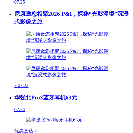
07.25
尼康邀您相聚2026 P&I，探秘“光影漫境”沉浸
式影像之旅
7
07.22
华强北Pro3蓝牙耳机63元
07.24
优惠直达 >