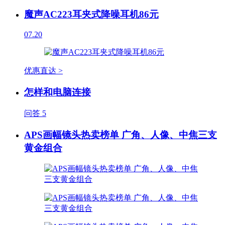
魔声AC223耳夹式降噪耳机86元
07.20
优惠直达 >
怎样和电脑连接
问答
5
APS画幅镜头热卖榜单 广角、人像、中焦三支
黄金组合