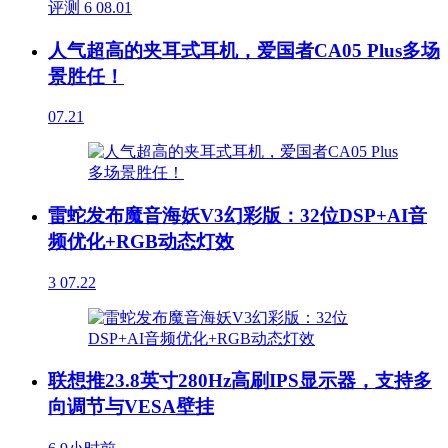
评测
6
08.01
人气超高的夹耳式耳机，爱国者CA05 Plus多场
景胜任！
07.21
雷蛇发布魔音海妖V3幻彩版：32位DSP+AI音
频优化+RGB动态灯效
3
07.22
联想推23.8英寸280Hz高刷IPS显示器，支持多
向调节与VESA壁挂