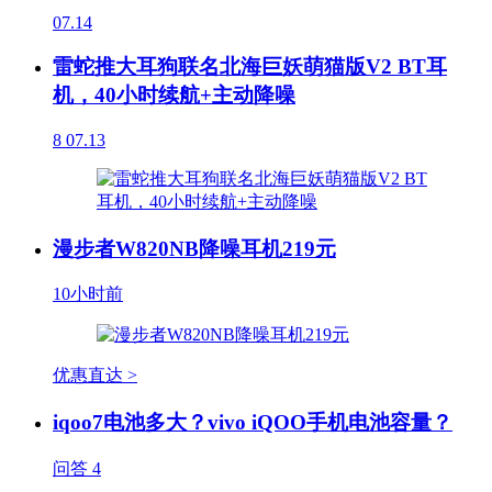
07.14
雷蛇推大耳狗联名北海巨妖萌猫版V2 BT耳
机，40小时续航+主动降噪
8
07.13
漫步者W820NB降噪耳机219元
10小时前
优惠直达 >
iqoo7电池多大？vivo iQOO手机电池容量？
问答
4