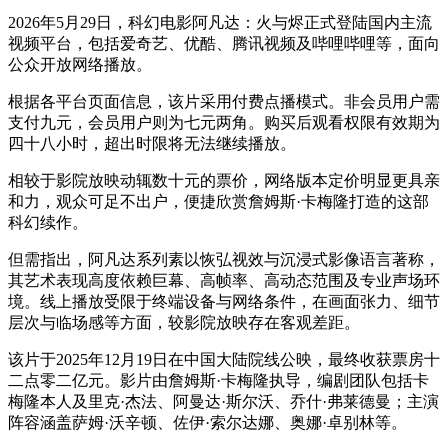
2026年5月29日，科幻电影阿凡达：火与烬正式登陆国内主流
视频平台，包括爱奇艺、优酷、腾讯视频及哔哩哔哩等，面向
公众开放网络播放。
根据各平台页面信息，该片采用付费点播模式。非会员用户需
支付九元，会员用户则为七元两角。购买后观看权限有效期为
四十八小时，超出时限将无法继续播放。
相较于影院放映动辄数十元的票价，网络版本定价明显更具亲
和力，观众可足不出户，便捷欣赏詹姆斯·卡梅隆打造的这部
科幻续作。
但需指出，阿凡达系列素以恢弘视效与沉浸式影像语言著称，
其艺术表现高度依赖巨幕、高帧率、高动态范围及专业声场环
境。线上播放受限于终端设备与网络条件，在画面张力、细节
层次与临场感等方面，较影院放映存在客观差距。
该片于2025年12月19日在中国大陆院线公映，最终收获票房十
二点零二亿元。影片由詹姆斯·卡梅隆执导，编剧团队包括卡
梅隆本人及里克·杰法、阿曼达·斯尔沃、乔什·弗莱德曼；主演
阵容涵盖萨姆·沃辛顿、佐伊·索尔达娜、奥娜·卓别林等。