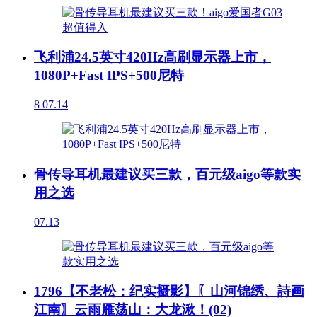
飞利浦24.5英寸420Hz高刷显示器上市，
1080P+Fast IPS+500尼特
8
07.14
骨传导耳机最建议买三款，百元级aigo等款实
用之选
07.13
1796【不老松：纪实摄影】〖山河锦绣、詩画
江南〗云雨雁荡山：大龙湫！(02)