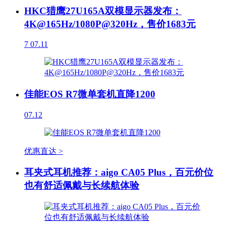
HKC猎鹰27U165A双模显示器发布：
4K@165Hz/1080P@320Hz，售价1683元
7
07.11
佳能EOS R7微单套机直降1200
07.12
优惠直达 >
耳夹式耳机推荐：aigo CA05 Plus，百元价位
也有舒适佩戴与长续航体验