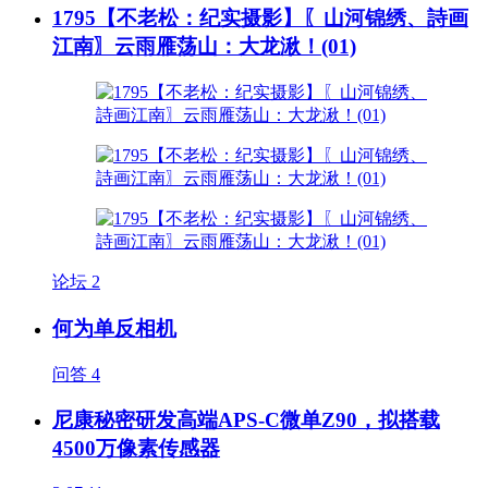
1795【不老松：纪实摄影】〖山河锦绣、詩画
江南〗云雨雁荡山：大龙湫！(01)
论坛
2
何为单反相机
问答
4
尼康秘密研发高端APS-C微单Z90，拟搭载
4500万像素传感器