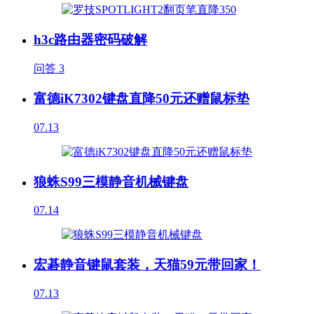
h3c路由器密码破解
问答
3
富德iK7302键盘直降50元还赠鼠标垫
07.13
狼蛛S99三模静音机械键盘
07.14
宏碁静音键鼠套装，天猫59元带回家！
07.13