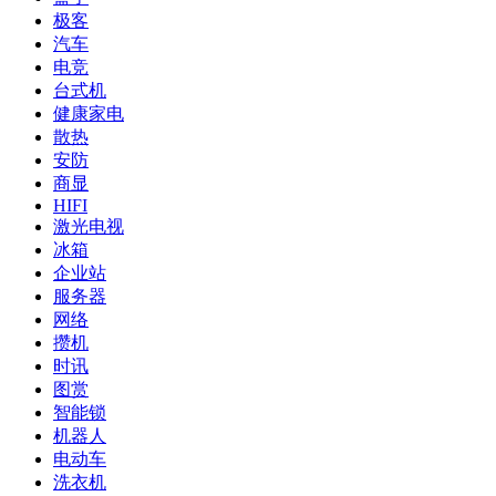
极客
汽车
电竞
台式机
健康家电
散热
安防
商显
HIFI
激光电视
冰箱
企业站
服务器
网络
攒机
时讯
图赏
智能锁
机器人
电动车
洗衣机