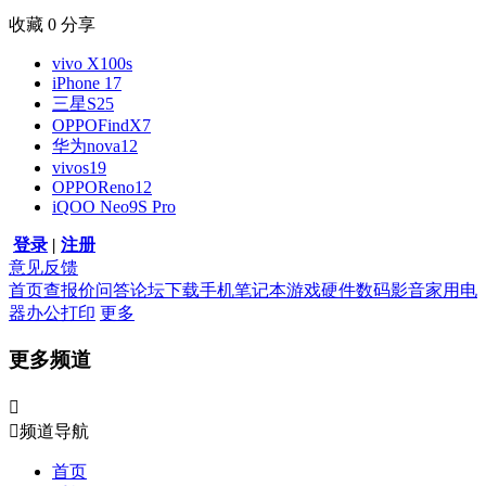
收藏
0
分享
vivo X100s
iPhone 17
三星S25
OPPOFindX7
华为nova12
vivos19
OPPOReno12
iQOO Neo9S Pro
登录
|
注册
意见反馈
首页
查报价
问答
论坛
下载
手机
笔记本
游戏硬件
数码影音
家用电
器
办公打印
更多
更多频道


频道导航
首页