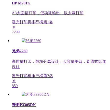
HP M701n
A3大面幅打印，低功耗输出，以太网打印
激光打印机排行榜第
1
名
￥
7299
兄弟2260
高质量打印，鼓粉分离设计，大容量墨盒，直通式纸道
设计
激光打印机排行榜第
2
名
￥
859
奔图P3305DN