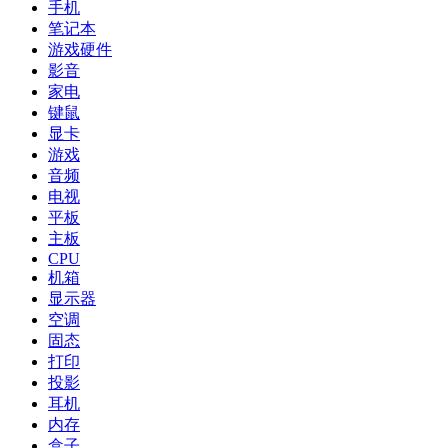
手机
笔记本
游戏硬件
影音
家电
键鼠
显卡
游戏
音频
电视
平板
主板
CPU
机箱
显示器
空调
固态
打印
投影
耳机
内存
盒子