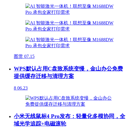
图赏
07.15
WPS默认占用C盘致系统变慢，金山办公免费
提供缓存迁移与清理方案
8
06.23
小米无线鼠标4 Pro发布：轻量化多模协同，全
域光学追踪+电磁滚轮