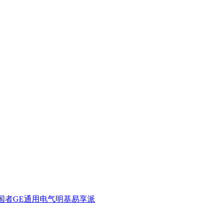
国者
GE通用电气
明基
易享派