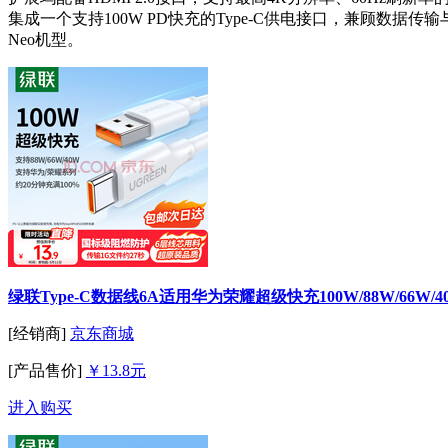
集成一个支持100W PD快充的Type-C供电接口，兼顾数
Neo机型。
绿联Type-C数据线6A适用华为荣耀超级快充100W/88W/66W/40
[经销商]
京东商城
[产品售价]
￥13.8元
进入购买