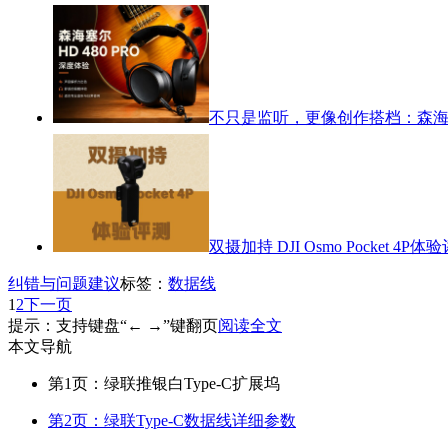
不只是监听，更像创作搭档：森海塞尔
双摄加持 DJI Osmo Pocket 4P体
纠错与问题建议
标签：
数据线
1
2
下一页
提示：支持键盘“← →”键翻页
阅读全文
本文导航
第1页：绿联推银白Type-C扩展坞
第2页：绿联Type-C数据线详细参数