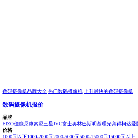
数码摄像机品牌大全
热门数码摄像机
上升最快的数码摄像机
数码摄像机报价
品牌
EIZO
佳能
尼康
索尼
三星
JVC
富士
奥林巴斯
明基
理光
宾得
柯达
爱
价格
1000元以下
1000-2000元
2000-5000元
5000-15000元
15000元以上