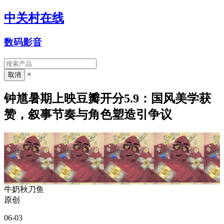
中关村在线
数码影音
×
钟馗暑期上映豆瓣开分5.9：国风美学获
赞，叙事节奏与角色塑造引争议
牛奶秋刀鱼
原创
06-03