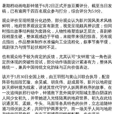
暑期档动画电影钟馗于6月2日正式开放豆瓣评分。截至当日发
稿，已有逾两千四百名观众参与打分，综合评分为5.9分。
观众评价呈现明显分化趋势。部分观众认为影片国风美术风格
鲜明，地府世界观设定富有新意，视觉呈现颇具辨识度；但同
时指出故事结构较为套路化，人物性格塑造缺乏层次，喜剧桥
段稍显生硬，整体观感趋于平稳，未能带来强烈惊喜。另有观
点指出，作品整体制作水准偏向工业流程化，叙事节奏平缓，
戏剧张力与情节起伏相对不足。
也有观众给予较为肯定的反馈，尤其认可“女钟馗”这一角色设
定所体现的突破性尝试，部分动作场面设计紧凑有力，整体风
格统一，兼具中国传统文化韵味与正向价值表达。
该片于5月30日全国上映，由王羽熙与黄山川联合执导，配音
阵容包括段艺璇、余昊威、胡良伟、赵成晨等。影片以地府捉
妖天师钟馗为线索，讲述其世代守护人妖两界秩序的故事。在
一次追缉妖邪行动中，钟馗救下意外揭穿河阳城主墨白阴谋的
人间少女初九，并带她进入光怪陆离的地府世界。初九在此结
识通灵耳、孟娘、牛头、马面等各具特色的伙伴，立志追随钟
馗习得伏妖之术，共同守护两界安宁。而一场关乎人间与地府