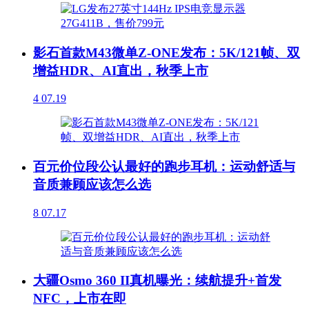
影石首款M43微单Z-ONE发布：5K/121帧、双
增益HDR、AI直出，秋季上市
4
07.19
百元价位段公认最好的跑步耳机：运动舒适与
音质兼顾应该怎么选
8
07.17
大疆Osmo 360 II真机曝光：续航提升+首发
NFC，上市在即