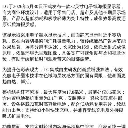
LG于2026年5月30日正式发布一款32英寸电子纸海报显示器，
专为商业环境设计，适用于零售门店、超市及其他长期展示场
景。产品以超低功耗和极致轻薄为突出特性，成像效果高度还
原纸质海报质感。
该显示器采用电子墨水显示技术，画面静态显示时近乎零功
耗，仅在内容切换瞬间消耗微量电力，较传统液晶广告屏节能
效果显著。屏幕分辨率达2K，长宽比为16:9，依托反射式成像
原理，依靠环境光呈现图像，具备宽广可视角度与柔和视觉体
验，有助于缓解长时间观看带来的眼部疲劳。
为提升色彩表现力，LG集成自主研发的画质增强算法，有效
克服电子墨水技术在色域与层次感方面的固有局限，使画面更
趋自然、鲜活。
整机结构纤巧紧凑，最大厚度为17.8毫米，最薄处仅8.6毫米；
含内置电池整机重量为3.1千克，安装便捷，轻松实现壁挂部
署。设备搭载72瓦时高容量电池，配合低功耗专用芯片，续航
能力出色；支持约3小时快速充电，并兼容无线充电及外接磁
吸式扩展电池。
功能层面，支持定时轮播内容与远程集中管控，商家可统一调