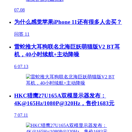
07.08
为什么感觉苹果iPhone 11还有很多人去买？
问答
11
雷蛇推大耳狗联名北海巨妖萌猫版V2 BT耳
机，40小时续航+主动降噪
6
07.13
HKC猎鹰27U165A双模显示器发布：
4K@165Hz/1080P@320Hz，售价1683元
7
07.11