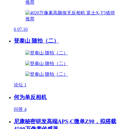
6
07.10
登泰山 随拍（二）
论坛
1
何为单反相机
问答
4
尼康秘密研发高端APS-C微单Z90，拟搭载
4500万像素传感器