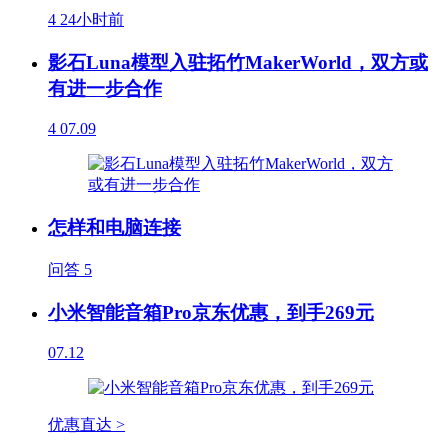
4
24小时前
影石Luna模型入驻拓竹MakerWorld，双方或
有进一步合作
4
07.09
怎样和电脑连接
问答
5
小米智能音箱Pro京东优惠，到手269元
07.12
优惠直达 >