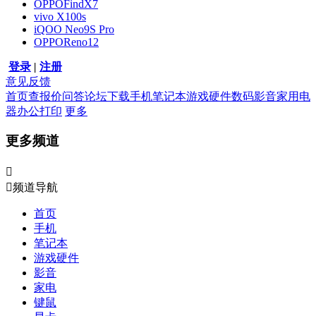
OPPOFindX7
vivo X100s
iQOO Neo9S Pro
OPPOReno12
登录
|
注册
意见反馈
首页
查报价
问答
论坛
下载
手机
笔记本
游戏硬件
数码影音
家用电
器
办公打印
更多
更多频道


频道导航
首页
手机
笔记本
游戏硬件
影音
家电
键鼠