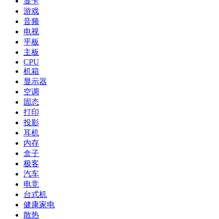
显卡
游戏
音频
电视
平板
主板
CPU
机箱
显示器
空调
固态
打印
投影
耳机
内存
盒子
极客
汽车
电竞
台式机
健康家电
散热