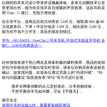
以独特的耳夹式设计带来舒适佩戴体验。多单元动圈技术让音
质更加出色，能为你呈现丰富且细腻的声音效果。这款耳机采
用 Type - C 接口，充电方便快捷。
在京东平台，该商品目前活动售价 1249 元，领取满 800 减 80
元优惠券后，下单 1 件实付低至 1169 元，相比原价 1249 元，
能为你节省不少开支，喜欢的朋友别错过。
华为（HUAWEI）FreeClip 2 耳夹耳机 开放式无线蓝牙耳机 全
新C...
1249元
优惠直达>>
好价情报来源于热心网友及商家积极的爆料推荐，商品的促销
折扣与价格信息可能出现实时变动，请各位在购买前务必核实
确认。如发现问题，欢迎各位通过页面上的“内容纠错”、“纠
错与问题建议”或直接发表“评论”等方式进行反馈。
搜罗全网紧俏数码尖儿货抄底价，分享抢购经验，
手把手教你羊毛如何薅，尽在【手慢无】。
展开全文
使用中关村在线APP，查看更多精彩资讯