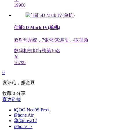
19960
佳能5D Mark IV(单机)
双对焦系统，7张/秒来连拍，4K视频
数码相机排行榜第
10
名
￥
16799
0
发评论，赚金豆
收藏
0
分享
直达链接
iQOO Neo9S Pro+
iPhone Air
华为nova12
iPhone 17