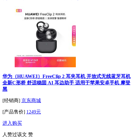
华为（HUAWEI）FreeClip 2 耳夹耳机 开放式无线蓝牙耳机
全新C形桥 舒适稳固 AI 耳边助手 适用于苹果安卓手机 摩登
黑
[经销商]
京东商城
[产品售价]
1249元
进入购买
人赞过该文
赞