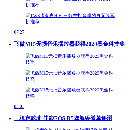
07.27
飞傲M15无损音乐播放器获得2020黑金科技奖
08.03
一机定乾坤 佳能EOS R5旗舰级微单评测