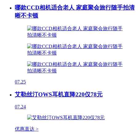
哪款CCD相机适合老人 家庭聚会旅行随手拍清
晰不卡顿
07.25
艾勒丝汀OWS耳机直降220仅78元
07.24
优惠直达 >