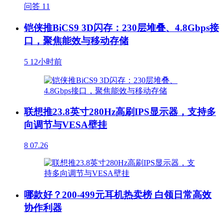
问答
11
铠侠推BiCS9 3D闪存：230层堆叠、4.8Gbps接
口，聚焦能效与移动存储
5
12小时前
联想推23.8英寸280Hz高刷IPS显示器，支持多
向调节与VESA壁挂
8
07.26
哪款好？200-499元耳机热卖榜 白领日常高效
协作利器