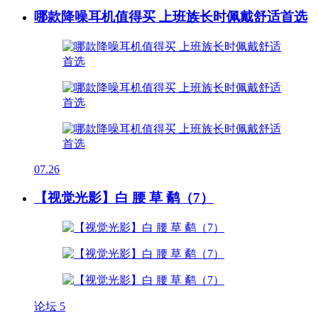
哪款降噪耳机值得买 上班族长时佩戴舒适首选
07.26
【视觉光影】白 腰 草 鹬（7）
论坛
5