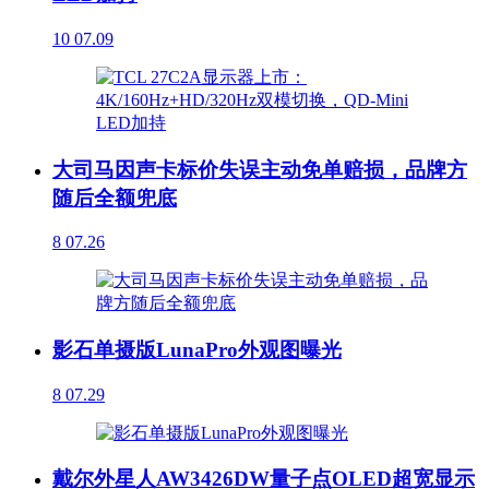
10
07.09
大司马因声卡标价失误主动免单赔损，品牌方
随后全额兜底
8
07.26
影石单摄版LunaPro外观图曝光
8
07.29
戴尔外星人AW3426DW量子点OLED超宽显示