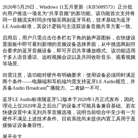
2026年5月29日，Windows 11五月更新（KB5089573）正分批
向用户推送一项名为“共享音频”的新功能。该功能首次支持将
同一音频流实时同步传输至两副蓝牙耳机，技术基础为蓝牙
LE Audio标准，其设计逻辑与主流双设备音频共享方案一致。
启用后，用户只需点击任务栏右下角的扬声器图标，在快捷设
置面板中即可看到新增的音频设备选择界面，从中挑选两副符
合要求的蓝牙音频设备，即可开启共享播放模式。该功能适用
于多人语音通话、远程视频会议以及共同收听音乐、观看视频
等场景。
但需注意，该功能对硬件有明确要求：使用设备必须同时满足
两个条件——电脑端和耳机端均需支持蓝牙LE Audio规范，并
具备Audio Broadcast广播能力。二者缺一不可。
蓝牙LE Audio标准随蓝牙5.2版本于2020年1月正式发布，因此
理论上仅2020年及之后出厂的设备才可能具备兼容基础。若在
快捷设置中未见到共享音频选项，说明当前组合中至少有一方
硬件不满足上述技术条件。目前系统尚未提供内置工具用于直
接验证设备兼容性。
展开全文