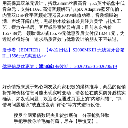
用高保真双单元设计，搭载28mm丝膜高音与5.5英寸铝盆中低
音单元，支持LDAC高清音频解码与aptX Adaptive蓝牙传输，
内置双DSP数字音频处理器及200W峰值功率，音质细腻饱
满、声场开阔自然，黑胡桃木纹箱体兼具经典美学与扎实工
艺，摆放在书房、客厅或卧室皆显格调；目前京东售价
1557.89元，领取满50减155.79元优惠券后实付仅1324.1元，为
近期难得好价，追求品质音效与优雅设计的朋友不容错过。
漫步者（EDIFIER） 【今/次日达】S2000MKIII 无线蓝牙音箱
H...
1556元
优惠直达>>
优惠信息
优惠券：
满50减1
有效期：
2026/05/20-2026/06/19
好价情报来源于热心网友及商家积极的爆料推荐，商品的促销
折扣与价格信息可能出现实时变动，请各位在购买前务必核实
确认。如发现问题，欢迎各位通过页面上的“内容纠错”、“纠
错与问题建议”或直接发表“评论”等方式进行反馈。
搜罗全网紧俏数码尖儿货抄底价，分享抢购经验，
手把手教你羊毛如何薅，尽在【手慢无】。