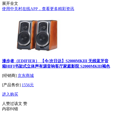
展开全文
使用中关村在线APP，查看更多精彩资讯
漫步者（EDIFIER） 【今/次日达】S2000MKIII 无线蓝牙音
箱HIFI书架式立体声有源音响客厅家庭影院 S2000MKIII褐色
[经销商]
京东商城
[产品售价]
1556元
进入购买
人赞过该文
赞
内容纠错