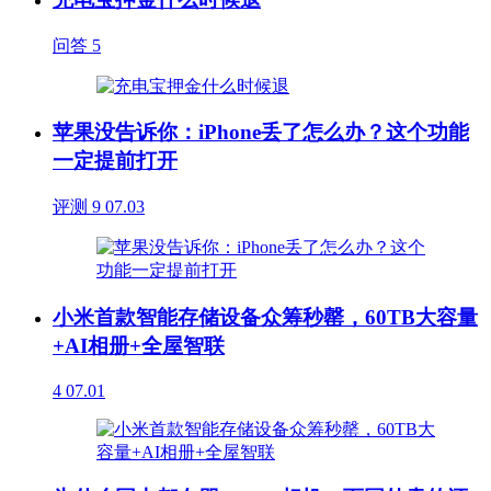
问答
5
苹果没告诉你：iPhone丢了怎么办？这个功能
一定提前打开
评测
9
07.03
小米首款智能存储设备众筹秒罄，60TB大容量
+AI相册+全屋智联
4
07.01