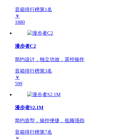
音箱排行榜第
1
名
￥
1880
漫步者C2
简约设计，独立功放，遥控操作
音箱排行榜第
3
名
￥
599
漫步者S2.1M
简约造型，操控便捷，低频强劲
音箱排行榜第
7
名
￥