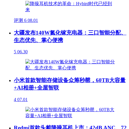
评测
6
08.01
大疆发布140W氮化镓充电器：三口智能分配、
生态优先、掌心便携
5
06.30
小米首款智能存储设备众筹秒罄，60TB大容量
+AI相册+全屋智联
4
07.01
Redmi首款头戴降噪耳机上市：42dB ANC、72