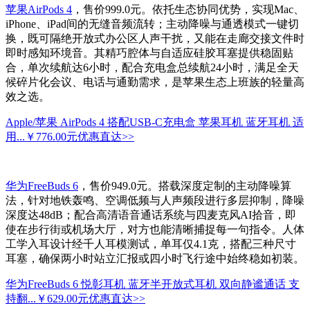
苹果AirPods 4
，售价999.0元。依托生态协同优势，实现Mac、
iPhone、iPad间的无缝音频流转；主动降噪与通透模式一键切
换，既可隔绝开放式办公区人声干扰，又能在走廊交接文件时
即时感知环境音。其精巧腔体与自适应硅胶耳塞提供稳固贴
合，单次续航达6小时，配合充电盒总续航24小时，满足全天
候碎片化会议、电话与通勤需求，是苹果生态上班族的轻量高
效之选。
Apple/苹果 AirPods 4 搭配USB-C充电盒 苹果耳机 蓝牙耳机 适
用...
￥776.00元
优惠直达>>
华为FreeBuds 6
，售价949.0元。搭载深度定制的主动降噪算
法，针对地铁轰鸣、空调低频与人声频段进行多层抑制，降噪
深度达48dB；配合高清语音通话系统与四麦克风AI拾音，即
使在步行街或机场大厅，对方也能清晰捕捉每一句指令。人体
工学入耳设计经千人耳模测试，单耳仅4.1克，搭配三种尺寸
耳塞，确保两小时站立汇报或四小时飞行途中始终稳如初装。
华为FreeBuds 6 悦彰耳机 蓝牙半开放式耳机 双向静谧通话 支
持翻...
￥629.00元
优惠直达>>