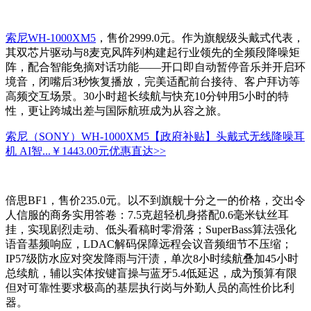
索尼WH-1000XM5
，售价2999.0元。作为旗舰级头戴式代表，
其双芯片驱动与8麦克风阵列构建起行业领先的全频段降噪矩
阵，配合智能免摘对话功能——开口即自动暂停音乐并开启环
境音，闭嘴后3秒恢复播放，完美适配前台接待、客户拜访等
高频交互场景。30小时超长续航与快充10分钟用5小时的特
性，更让跨城出差与国际航班成为从容之旅。
索尼（SONY）WH-1000XM5【政府补贴】头戴式无线降噪耳
机 AI智...
￥1443.00元
优惠直达>>
倍思BF1，售价235.0元。以不到旗舰十分之一的价格，交出令
人信服的商务实用答卷：7.5克超轻机身搭配0.6毫米钛丝耳
挂，实现剧烈走动、低头看稿时零滑落；SuperBass算法强化
语音基频响应，LDAC解码保障远程会议音频细节不压缩；
IP57级防水应对突发降雨与汗渍，单次8小时续航叠加45小时
总续航，辅以实体按键盲操与蓝牙5.4低延迟，成为预算有限
但对可靠性要求极高的基层执行岗与外勤人员的高性价比利
器。