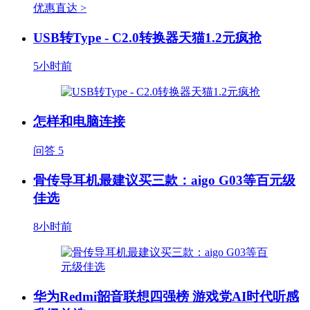
优惠直达 >
USB转Type - C2.0转换器天猫1.2元疯抢
5小时前
怎样和电脑连接
问答
5
骨传导耳机最建议买三款：aigo G03等百元级
佳选
8小时前
华为Redmi韶音联想四强榜 游戏党AI时代听感