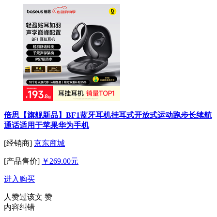
倍思【旗舰新品】BF1蓝牙耳机挂耳式开放式运动跑步长续航
通话适用于苹果华为手机
[经销商]
京东商城
[产品售价]
￥269.00元
进入购买
人赞过该文
赞
内容纠错