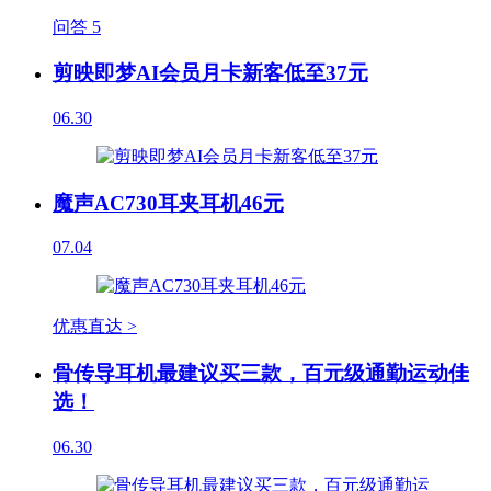
问答
5
剪映即梦AI会员月卡新客低至37元
06.30
魔声AC730耳夹耳机46元
07.04
优惠直达 >
骨传导耳机最建议买三款，百元级通勤运动佳
选！
06.30