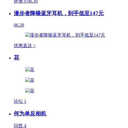
评测
9
06.30
漫步者降噪蓝牙耳机，到手低至147元
06.28
优惠直达 >
花
论坛
1
何为单反相机
问答
4