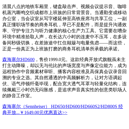
清晨八点的地铁车厢里，键盘敲击声、视频会议提示音、咖啡
机蒸汽嘶鸣交织成都市上班族的日常背景音。当通勤变成移动
办公室，当会议室从写字楼延伸至高铁座席与共享工位，一副
真正懂职场节奏的商务耳机，早已不是配件，而是提升沟通效
率、守护专注力与听力健康的核心生产力工具。它需要在嘈杂
环境中精准拾取人声，在长达六小时的连麦中不压耳，在多设
备间秒级切换，在差旅途中扛住颠簸与电量焦虑——而这些，
正是一份真正为上班族打磨的商务耳机清单所承载的承诺。
森海塞尔HD600
，售价1999.0元。这款经典开放式旗舰虽未主
打主动降噪，却以无与伦比的声场宽度与声像定位能力，成为
远程协作中音频素材审听、播客内容校准及高保真会议录音回
溯的专业之选。其自然通透的中高频解析力，让对方语调起
伏、语气停顿纤毫毕现，配合宽大透气耳罩与轻量化结构，连
续佩戴三小时仍无闷胀感，是追求声音真实性的创意类职场人
的静音工作室。
森海塞尔（Sennheiser） HD650/HD600/HD660S2/HD800S 经
典开放...
￥1649.00元
优惠直达>>