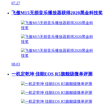
07.27
飞傲M15无损音乐播放器获得2020黑金科技奖
08.03
一机定乾坤 佳能EOS R5旗舰级微单评测