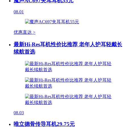
魔声AC697夹耳耳机55元
08.01
优惠直达 >
最新Hi-Res耳机性价比推荐 老年人护耳轻戴长
续航首选
08.03
唯立德骨传导耳机29.75元