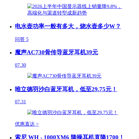
电水壶功率一般有多大，烧水壶多少W？
问答
5
魔声AC730骨传导蓝牙耳机39元
07.30
唯立德羽沙白蓝牙耳机，低至29.75元！
07.31
优惠直达 >
索尼 WH - 1000XM6 降噪耳机直降1700！