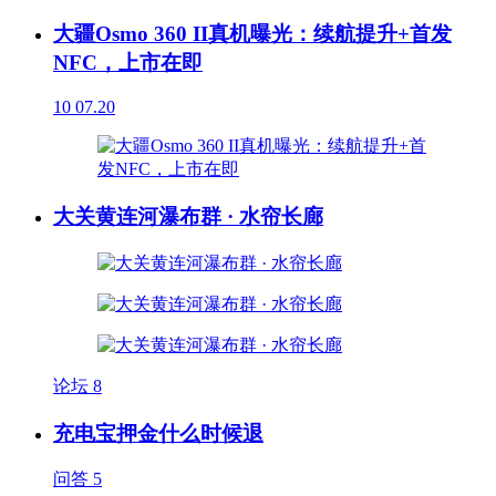
大疆Osmo 360 II真机曝光：续航提升+首发
NFC，上市在即
10
07.20
大关黄连河瀑布群 · 水帘长廊
论坛
8
充电宝押金什么时候退
问答
5