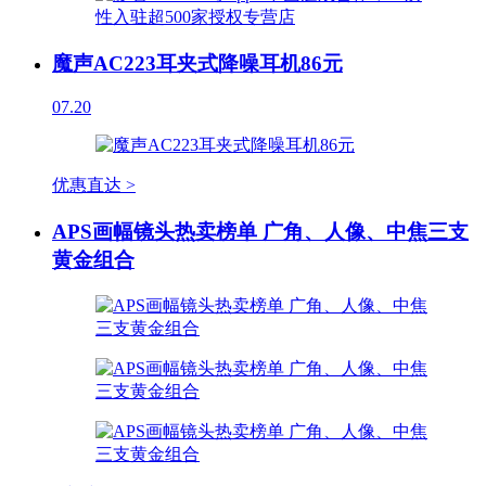
魔声AC223耳夹式降噪耳机86元
07.20
优惠直达 >
APS画幅镜头热卖榜单 广角、人像、中焦三支
黄金组合