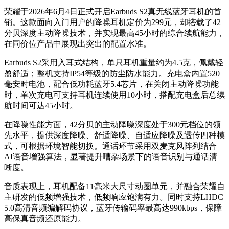
荣耀于2026年6月4日正式开启Earbuds S2真无线蓝牙耳机的首
销。这款面向入门用户的降噪耳机定价为299元，却搭载了42
分贝深度主动降噪技术，并实现最高45小时的综合续航能力，
在同价位产品中展现出突出的配置水准。
Earbuds S2采用入耳式结构，单只耳机重量约为4.5克，佩戴轻
盈舒适；整机支持IP54等级的防尘防水能力。充电盒内置520
毫安时电池，配合低功耗蓝牙5.4芯片，在关闭主动降噪功能
时，单次充电可支持耳机连续使用10小时，搭配充电盒后总续
航时间可达45小时。
在降噪性能方面，42分贝的主动降噪深度处于300元档位的领
先水平，提供深度降噪、舒适降噪、自适应降噪及透传四种模
式，可根据环境智能切换。通话环节采用双麦克风阵列结合
AI语音增强算法，显著提升嘈杂场景下的语音识别与通话清
晰度。
音质表现上，耳机配备11毫米大尺寸动圈单元，并融合荣耀自
主研发的低频增强技术，低频响应饱满有力。同时支持LHDC
5.0高清音频编解码协议，蓝牙传输码率最高达990kbps，保障
高保真音频还原能力。