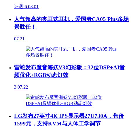
评测
6
08.01
人气超高的夹耳式耳机，爱国者CA05 Plus多场
景胜任！
07.21
雷蛇发布魔音海妖V3幻彩版：32位DSP+AI音
频优化+RGB动态灯效
3
07.22
LG发布27英寸4K IPS显示器27U730A，售价
1599元，支持KVM与人体工学调节