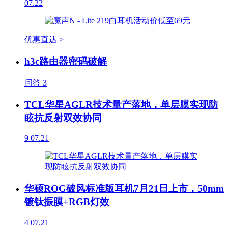
07.22
优惠直达 >
h3c路由器密码破解
问答
3
TCL华星AGLR技术量产落地，单层膜实现防
眩抗反射双效协同
9
07.21
华硕ROG破风标准版耳机7月21日上市，50mm
镀钛振膜+RGB灯效
4
07.21