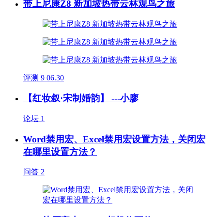
带上尼康Z8 新加坡热带云林观鸟之旅
评测
9
06.30
【红妆叙·宋制婚韵】 ---小廖
论坛
1
Word禁用宏、Excel禁用宏设置方法，关闭宏
在哪里设置方法？
问答
2