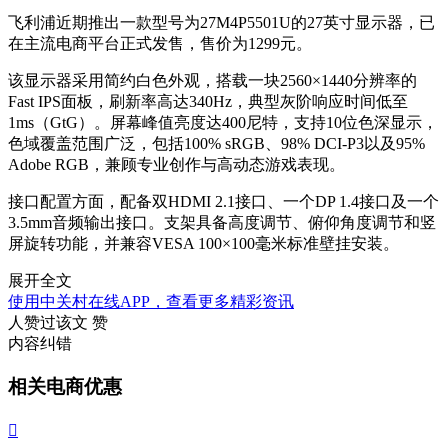
飞利浦近期推出一款型号为27M4P5501U的27英寸显示器，已
在主流电商平台正式发售，售价为1299元。
该显示器采用简约白色外观，搭载一块2560×1440分辨率的
Fast IPS面板，刷新率高达340Hz，典型灰阶响应时间低至
1ms（GtG）。屏幕峰值亮度达400尼特，支持10位色深显示，
色域覆盖范围广泛，包括100% sRGB、98% DCI-P3以及95%
Adobe RGB，兼顾专业创作与高动态游戏表现。
接口配置方面，配备双HDMI 2.1接口、一个DP 1.4接口及一个
3.5mm音频输出接口。支架具备高度调节、俯仰角度调节和竖
屏旋转功能，并兼容VESA 100×100毫米标准壁挂安装。
展开全文
使用中关村在线APP，查看更多精彩资讯
人赞过该文
赞
内容纠错
相关电商优惠
