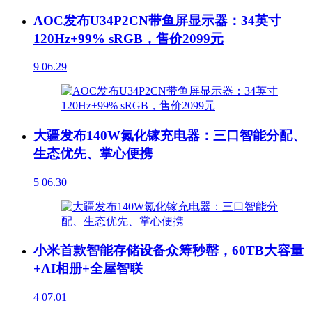
AOC发布U34P2CN带鱼屏显示器：34英寸
120Hz+99% sRGB，售价2099元
9
06.29
大疆发布140W氮化镓充电器：三口智能分配、
生态优先、掌心便携
5
06.30
小米首款智能存储设备众筹秒罄，60TB大容量
+AI相册+全屋智联
4
07.01