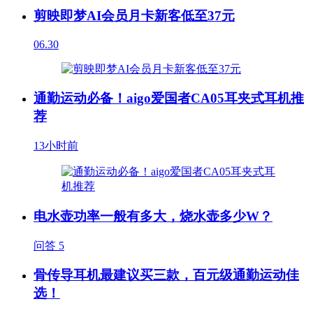
剪映即梦AI会员月卡新客低至37元
06.30
通勤运动必备！aigo爱国者CA05耳夹式耳机推
荐
13小时前
电水壶功率一般有多大，烧水壶多少W？
问答
5
骨传导耳机最建议买三款，百元级通勤运动佳
选！