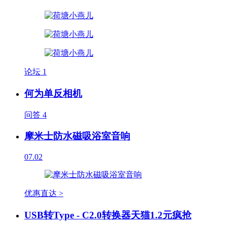
论坛
1
何为单反相机
问答
4
摩米士防水磁吸浴室音响
07.02
优惠直达 >
USB转Type - C2.0转换器天猫1.2元疯抢