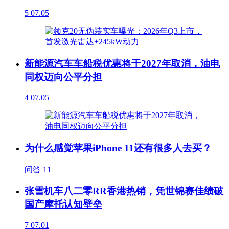
5
07.05
新能源汽车车船税优惠将于2027年取消，油电
同权迈向公平分担
4
07.05
为什么感觉苹果iPhone 11还有很多人去买？
问答
11
张雪机车八二零RR香港热销，凭世锦赛佳绩破
国产摩托认知壁垒
7
07.01