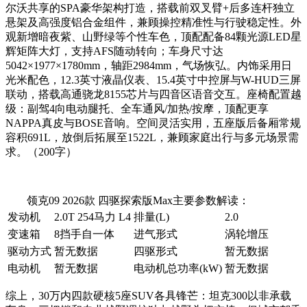
尔沃共享的SPA豪华架构打造，搭载前双叉臂+后多连杆独立
悬架及高强度铝合金组件，兼顾操控精准性与行驶稳定性。外
观新增暗夜紫、山野绿等个性车色，顶配配备84颗光源LED星
辉矩阵大灯，支持AFS随动转向；车身尺寸达
5042×1977×1780mm，轴距2984mm，气场恢弘。内饰采用日
光米配色，12.3英寸液晶仪表、15.4英寸中控屏与W-HUD三屏
联动，搭载高通骁龙8155芯片与四音区语音交互。座椅配置越
级：副驾4向电动腿托、全车通风/加热/按摩，顶配更享
NAPPA真皮与BOSE音响。空间灵活实用，五座版后备厢常规
容积691L，放倒后拓展至1522L，兼顾家庭出行与多元场景需
求。（200字）
领克09 2026款 四驱探索版Max主要参数解读：
发动机
2.0T 254马力 L4
排量(L)
2.0
变速箱
8挡手自一体
进气形式
涡轮增压
驱动方式
暂无数据
四驱形式
暂无数据
电动机
暂无数据
电动机总功率(kW)
暂无数据
综上，30万内四款硬核5座SUV各具锋芒：坦克300以非承载