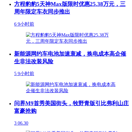
方程豹豹5天神Max版限时优惠25.38万元，三
周年限定车衣同步推出
6
9小时前
新能源网约车电池加速衰减，换电成本高企催
生非法改装风险
5
9小时前
问界M9首秀美国街头，牧野青版引比弗利山庄
富豪抢购
3
06.30