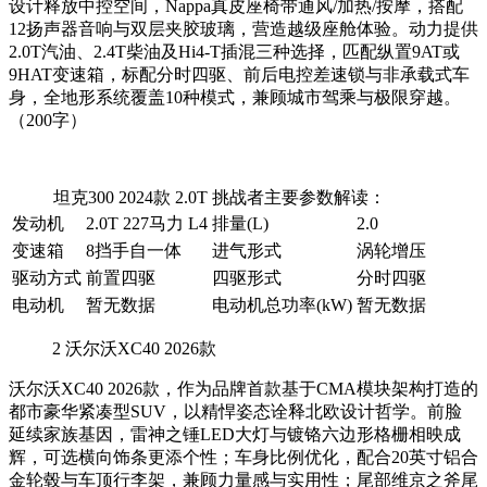
设计释放中控空间，Nappa真皮座椅带通风/加热/按摩，搭配
12扬声器音响与双层夹胶玻璃，营造越级座舱体验。动力提供
2.0T汽油、2.4T柴油及Hi4-T插混三种选择，匹配纵置9AT或
9HAT变速箱，标配分时四驱、前后电控差速锁与非承载式车
身，全地形系统覆盖10种模式，兼顾城市驾乘与极限穿越。
（200字）
坦克300 2024款 2.0T 挑战者主要参数解读：
发动机
2.0T 227马力 L4
排量(L)
2.0
变速箱
8挡手自一体
进气形式
涡轮增压
驱动方式
前置四驱
四驱形式
分时四驱
电动机
暂无数据
电动机总功率(kW)
暂无数据
2
沃尔沃XC40 2026款
沃尔沃XC40 2026款，作为品牌首款基于CMA模块架构打造的
都市豪华紧凑型SUV，以精悍姿态诠释北欧设计哲学。前脸
延续家族基因，雷神之锤LED大灯与镀铬六边形格栅相映成
辉，可选横向饰条更添个性；车身比例优化，配合20英寸铝合
金轮毂与车顶行李架，兼顾力量感与实用性；尾部维京之斧尾