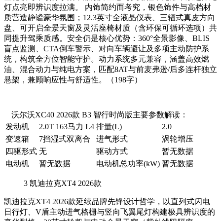
灯点亮即辨识度拉满。 内饰简约而考究，银色饰件与高档材
质营造静谧豪华氛围；12.3英寸全液晶仪表、三辐式真皮方向
盘、可开启全景天窗及灵活座椅材质（含环保可循环选项）共
同提升驾乘质感。安全仍是核心优势：360°全景影像、BLIS
盲点监测、CTA倒车警示、对向车辆避让及多项主动防护系
统，构筑全方位智能守护。动力系统多元兼容，涵盖高效燃
油、混合动力与纯电方案，匹配8AT与前麦弗逊/后多连杆独立
悬架，兼顾响应性与舒适性。（198字）
沃尔沃XC40 2026款 B3 智行时尚版主要参数解读：
发动机
2.0T 163马力 L4
排量(L)
2.0
变速箱
7挡湿式双离合
进气形式
涡轮增压
四驱形式
无
驱动方式
暂无数据
电动机
暂无数据
电动机总功率(kW)
暂无数据
3
凯迪拉克XT4 2026款
凯迪拉克XT4 2026款延续品牌先锋设计哲学，以直列式闪电
日行灯、V盾主动进气格栅与竖向飞翼尾灯构建极具辨识度的