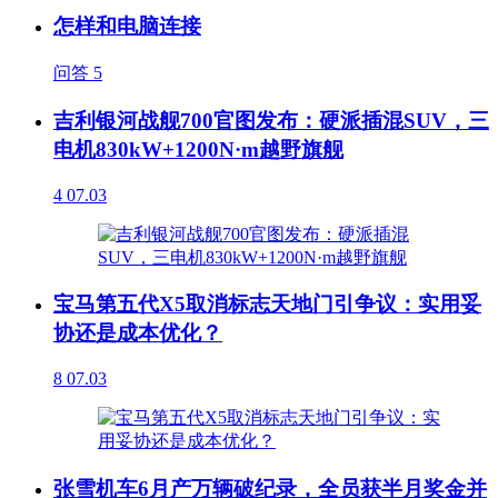
怎样和电脑连接
问答
5
吉利银河战舰700官图发布：硬派插混SUV，三
电机830kW+1200N·m越野旗舰
4
07.03
宝马第五代X5取消标志天地门引争议：实用妥
协还是成本优化？
8
07.03
张雪机车6月产万辆破纪录，全员获半月奖金并