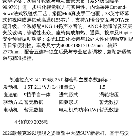
豪华型格，20英寸轮毂与电动全景天窗（紫外线阻隔率
99.97%）进一步强化视觉张力与实用性。内饰采用Cut-and-
Sewn法式双缝线工艺，搭配Moli真皮手工包覆，33英寸环幕
式超视网膜屏搭载高通8155芯片，支持AI语音交互与OTA云
端升级。全系标配AKG 14扬声器音响、ANC主动降噪及双层
夹胶玻璃，静谧性出众。座椅集成加热、通风、按摩及Haptic
安全预警振动功能；柔光LED化妆镜与12处人性化储物空间提
升日常便利性。车身尺寸为4600×1881×1627mm，轴距
2779mm，配合五连杆独立后悬与专业底盘调校，兼顾舒适驾
乘与精准操控。
凯迪拉克XT4 2026款 25T 都会型主要参数解读：
发动机
1.5T 211马力 L4
排量(L)
1.5
变速箱
9挡手自一体
进气形式
涡轮增压
驱动方式
暂无数据
四驱形式
暂无数据
电动机
暂无数据
电动机总功率(kW)
暂无数据
4
领克09 2026款
2026款领克09以旗舰之姿重塑中大型SUV新标杆。基于与沃