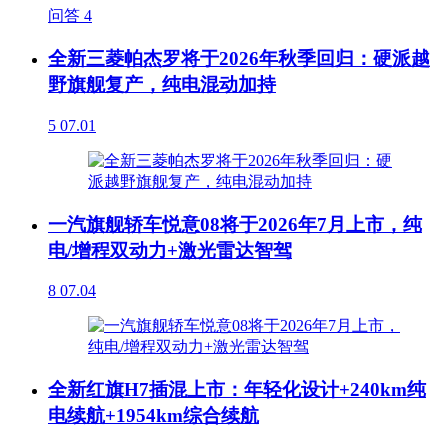
问答
4
全新三菱帕杰罗将于2026年秋季回归：硬派越
野旗舰复产，纯电混动加持
5
07.01
一汽旗舰轿车悦意08将于2026年7月上市，纯
电/增程双动力+激光雷达智驾
8
07.04
全新红旗H7插混上市：年轻化设计+240km纯
电续航+1954km综合续航