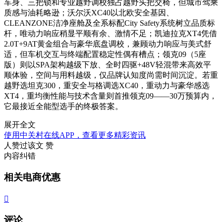
车身、三把锁和专业越野调校独占越野头把交椅，但城市驾乘
质感与油耗略逊；沃尔沃XC40以北欧安全基因、
CLEANZONE洁净座舱及全系标配City Safety系统树立品质标
杆，唯动力响应稍显平顺有余、激情不足；凯迪拉克XT4凭借
2.0T+9AT黄金组合与豪华底盘调校，兼顾动力响应与美式舒
适，但车机交互与终端配置稳定性偶有槽点；领克09（5座
版）则以SPA架构越级下放、全时四驱+48V轻混带来高效平
顺体验，空间与用料越级，仅品牌认知度尚需时间沉淀。若重
越野选坦克300，重安全与格调选XC40，重动力与豪华感选
XT4，重均衡性能与技术含量则首推领克09——30万预算内，
它最接近全能型选手的终极答案。
展开全文
使用中关村在线APP，查看更多精彩资讯
人赞过该文
赞
内容纠错
相关电商优惠

评论