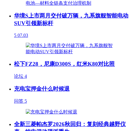
华境S上市两月交付破万辆，九系旗舰智能电动
SUV引领新标杆
5
07.03
松下FZ28，尼康D300S，红米K80对比照
论坛
4
充电宝押金什么时候退
问答
5
全新三菱帕杰罗2026秋回归：复刻经典越野仪