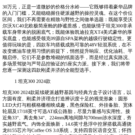
30万元，正是一道微妙的价格分水岭——它既够得着豪华品牌
的入门门槛，又能稳稳握住硬派越野的操控灵魂。在这个价位
区间，我们不再需要在精致与野性之间做单选题：既能享受沃
尔沃XC40北欧极简座舱的静谧质感，也能纵情于坦克300非承
载车身带来的脱困底气；既能体验凯迪拉克XT4美式豪华的厚
实底盘，也能感受领克09源自SPA架构的越级行驶稳定性。更
值得玩味的是，四款车均搭载成熟可靠的48V轻混系统，在不
改变燃油车使用习惯的前提下，悄然提升响应、优化油耗、平
顺启停。它们不是参数堆砌的纸面选手，而是经过真实路况、
多场景驾驶与严苛品控验证的5座实力派。接下来，我们将带
您逐一深测这四款刚柔并济的全能型选手。
1
坦克300 2024款
坦克300 2024款延续硬派越野基因与经典方盒子设计语言，以
方圆有度、刚柔并济理念打造辨识度十足的视觉形象：圆形
LED大灯与粗横格栅相映成趣，黑色保险杠、外挂备胎、宽体
轮眉及17/18英寸可选AT或公路胎，尽显力量感与实用性。接
近角33°、离去角34°、224mm离地间隙与700mm涉水深度，夯
实越野底气。内饰全面焕新，14.6英寸悬浮中控屏搭载高通骁
龙8155芯片与Coffee OS 3.0系统，支持四音区语音交互；怀挡