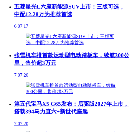
五菱星光L六座新能源SUV上市：三版可选，
中配12.28万为推荐首选
6
07.17
张雪机车推首款运动型电动踏板车，续航300公
里，售价超3万元
7
07.20
第五代宝马X5 G65发布：后驱版2027年上市，
搭载394马力直六+新世代座舱
7
07.20