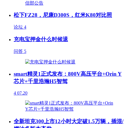
松下FZ28，尼康D300S，红米K80对比照
论坛
4
充电宝押金什么时候退
问答
5
smart精灵1正式发布：800V高压平台+Orin Y
芯片+千里浩瀚H5智驾
4
07.20
全新坦克300上市12小时大定破1.5万辆，插混/