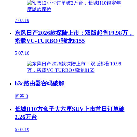
7
07.19
东风日产2026款探陆上市：双版起售19.98万，
搭载VC-TURBO+骁龙8155
5
07.16
h3c路由器密码破解
问答
3
长城H10方盒子大六座SUV上市首日订单破
2.26万台
6
07.19