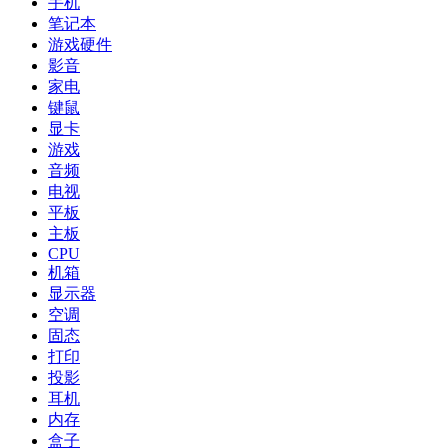
手机
笔记本
游戏硬件
影音
家电
键鼠
显卡
游戏
音频
电视
平板
主板
CPU
机箱
显示器
空调
固态
打印
投影
耳机
内存
盒子