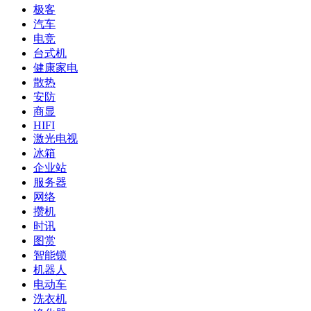
极客
汽车
电竞
台式机
健康家电
散热
安防
商显
HIFI
激光电视
冰箱
企业站
服务器
网络
攒机
时讯
图赏
智能锁
机器人
电动车
洗衣机