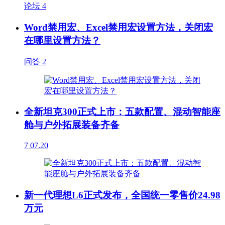
论坛
4
Word禁用宏、Excel禁用宏设置方法，关闭宏
在哪里设置方法？
问答
2
全新坦克300正式上市：五款配置、混动智能座
舱与户外拓展装备齐备
7
07.20
新一代理想L6正式发布，全国统一零售价24.98
万元