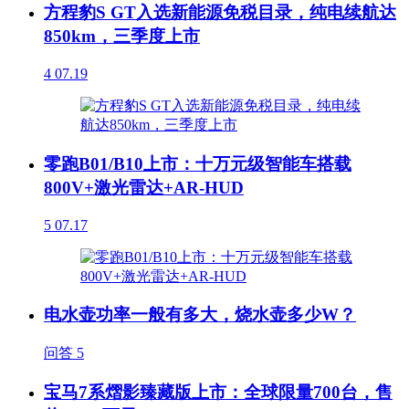
方程豹S GT入选新能源免税目录，纯电续航达
850km，三季度上市
4
07.19
零跑B01/B10上市：十万元级智能车搭载
800V+激光雷达+AR-HUD
5
07.17
电水壶功率一般有多大，烧水壶多少W？
问答
5
宝马7系熠影臻藏版上市：全球限量700台，售