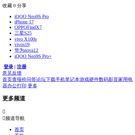
收藏
0
分享
iQOO Neo9S Pro
iPhone 17
OPPOFindX7
三星S25
vivo X100s
vivos19
华为nova12
iQOO Neo9S Pro+
登录
|
注册
意见反馈
首页
查报价
问答
论坛
下载
手机
笔记本
游戏硬件
数码影音
家用电
器
办公打印
更多
更多频道


频道导航
首页