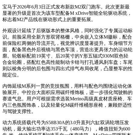
宝马于2026年6月3日正式发布新款M2双门跑车。此次更新最
显著的升级是首次为该车型配备M xDrive智能全轮驱动系统，
标志着M2产品线在驱动形式上的重要拓展。
外观设计延续了后驱版本的整体风格，同时强化了专属运动标
识。前脸采用全新方形双肾格栅，中央嵌入立体M徽标，配合
前保险杠两侧的导流开孔，视觉辨识度显著提升。车身细节方
面，配备黑色外后视镜与黑色车顶，营造出更具张力的运动轮
廓。轮毂标配前19英寸、后20英寸的Y形五辐式930M双色轻
合金轮圈，搭配红色高性能制动卡钳与打孔通风刹车盘；车尾
则以棱角分明的后包围与四出式排气布局收尾，凸显整车的性
能定位。
内饰延续M系列一贯的竞技氛围，用料与配色均围绕运动化体
验展开。中控台大面积应用碳纤维饰板，进一步强化驾驶舱的
赛道气息。用户可根据需求选装Merino高级真皮材质座椅、车
内三色氛围饰条，以及轻量化M碳纤维桶形座椅，兼顾舒适性
与驾驶支撑性。
动力系统搭载代号为S58B30A的3.0升直列六缸双涡轮增压发
动机，最大输出功率达353千瓦（480马力），峰值扭矩为600