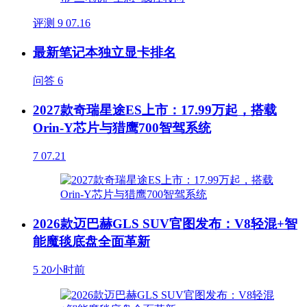
评测
9
07.16
最新笔记本独立显卡排名
问答
6
2027款奇瑞星途ES上市：17.99万起，搭载
Orin-Y芯片与猎鹰700智驾系统
7
07.21
2026款迈巴赫GLS SUV官图发布：V8轻混+智
能魔毯底盘全面革新
5
20小时前