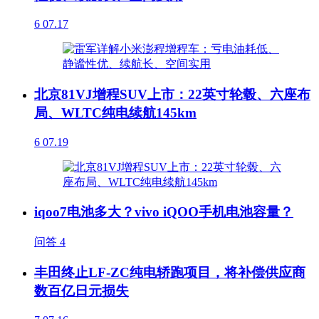
6
07.17
北京81VJ增程SUV上市：22英寸轮毂、六座布
局、WLTC纯电续航145km
6
07.19
iqoo7电池多大？vivo iQOO手机电池容量？
问答
4
丰田终止LF-ZC纯电轿跑项目，将补偿供应商
数百亿日元损失