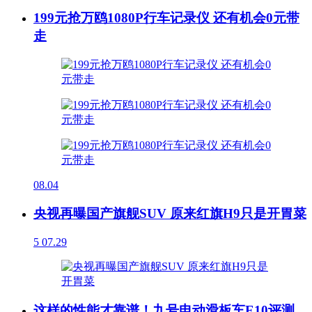
199元抢万鸥1080P行车记录仪 还有机会0元带
走
08.04
央视再曝国产旗舰SUV 原来红旗H9只是开胃菜
5
07.29
这样的性能才靠谱！九号电动滑板车E10评测