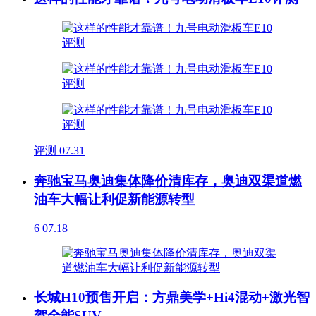
评测
07.31
奔驰宝马奥迪集体降价清库存，奥迪双渠道燃
油车大幅让利促新能源转型
6
07.18
长城H10预售开启：方鼎美学+Hi4混动+激光智
驾全能SUV