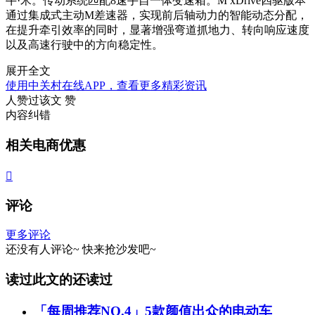
牛·米。传动系统匹配8速手自一体变速箱。M xDrive四驱版本
通过集成式主动M差速器，实现前后轴动力的智能动态分配，
在提升牵引效率的同时，显著增强弯道抓地力、转向响应速度
以及高速行驶中的方向稳定性。
展开全文
使用中关村在线APP，查看更多精彩资讯
人赞过该文
赞
内容纠错
相关电商优惠

评论
更多评论
还没有人评论~
快来
抢沙发
吧~
读过此文的还读过
「每周推荐NO.4」5款颜值出众的电动车