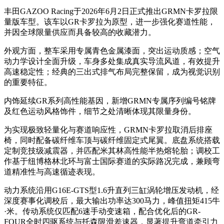
丰田GAZOO Racing于2026年6月2日正式推出GRMN卡罗拉限
量版车型。该车以GR卡罗拉为原型，进一步强化赛道性能，
并因全球限量供应而具备较高的收藏潜力。
外观方面，整车采用专属青色金属漆面，突出运动质感；空气
动力学设计全面升级，车身多处集成真实导流风道，有效提升
高速稳定性；经典的三出式排气布局完整保留，成为视觉识别
的重要特征。
内饰延续GR系列高性能基因，新增GRMN专属序列编号铭牌
及红色运动风格饰件，细节之处清晰体现其限量身份。
为实现极致轻量化与赛道响应性，GRMN卡罗拉取消后排座
椅，同时配备碳纤维车顶与碳纤维固定式尾翼。底盘系统搭载
定制竞技级减震器，并匹配米其林高性能半热熔轮胎；调校工
作基于纽博格林北环与富士国际赛道的实际路况完成，兼顾弯
道精准性与高速循迹表现。
动力系统沿用G16E-GTS型1.6升直列三缸涡轮增压发动机，经
深度赛事化调校后，最大输出功率达300马力，峰值扭矩415牛
·米。传动系统仅匹配6速手动变速箱，配合优化后的GR-
FOUR全时四驱系统与托森限滑差速器，显著提升弯道牵引力