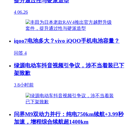
提升通过性与硬派造型
4
06.26
iqoo7电池多大？vivo iQOO手机电池容量？
问答
4
绿源电动车抖音视频引争议，涉不当着装已下
架致歉
3
8小时前
问界M9双动力并行：纯电750km续航+3.99秒
加速，增程综合续航超1400km