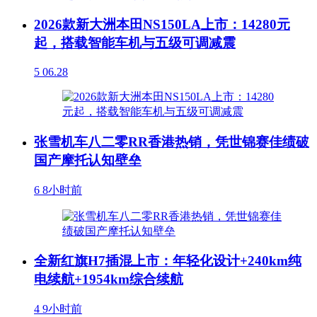
2026款新大洲本田NS150LA上市：14280元
起，搭载智能车机与五级可调减震
5
06.28
张雪机车八二零RR香港热销，凭世锦赛佳绩破
国产摩托认知壁垒
6
8小时前
全新红旗H7插混上市：年轻化设计+240km纯
电续航+1954km综合续航
4
9小时前