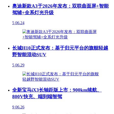
奥迪新款A3于2026年发布：双联曲面屏+智能
驾辅+全系灯光升级
5
06.24
长城H10正式发布：基于归元平台的旗舰轻越
野智能混动SUV
5
06.29
全新宝马iX3长轴距版上市：900km续航、
800V快充、端到端智驾
9
06.26