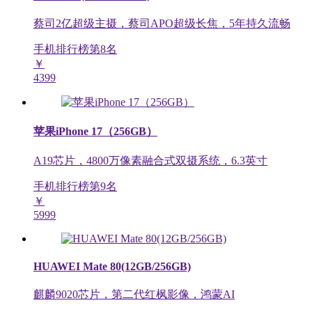
蔡司2亿超级主摄，蔡司APO超级长焦，5年持久流畅
手机排行榜第
8
名
￥
4399
苹果iPhone 17（256GB）
A19芯片，4800万像素融合式双摄系统，6.3英寸
手机排行榜第
9
名
￥
5999
HUAWEI Mate 80(12GB/256GB)
麒麟9020芯片，第二代红枫影像，鸿蒙AI