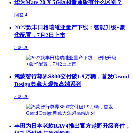
华为Mate 20 X 5G版和普通版有什么区别？
问答
4
2027款丰田格瑞维亚量产下线：智能升级+豪
华配置，7月2日上市
5
06.26
鸿蒙智行尊界S800交付破1.9万辆，首发Grand
Design典藏大观超高端系列
3
06.26
丰田为日本老款RAV4推出官方越野升级套件，