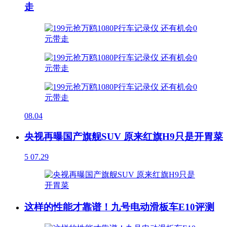
走
08.04
央视再曝国产旗舰SUV 原来红旗H9只是开胃菜
5
07.29
这样的性能才靠谱！九号电动滑板车E10评测