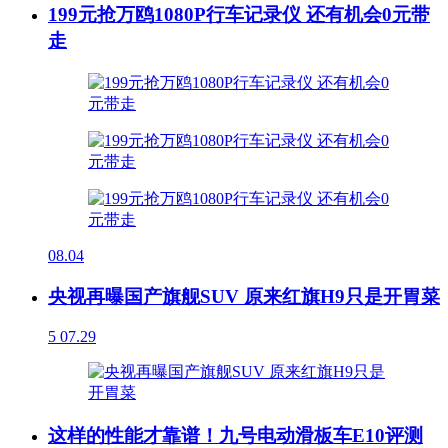
199元抢万鸥1080P行车记录仪 还有机会0元带
走
08.04
央视再曝国产旗舰SUV 原来红旗H9只是开胃菜
5
07.29
这样的性能才靠谱！九号电动滑板车E10评测