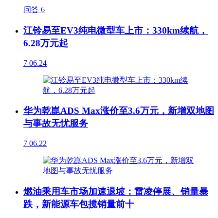
问答
6
江铃易至EV3纯电微型车上市：330km续航，
6.28万元起
7
06.24
华为乾崑ADS Max涨价至3.6万元，新增双地图
与事故无忧服务
7
06.22
燃油乘用车市场加速退坡：雷凌停展、销量暴
跌，新能源车包揽销量前十