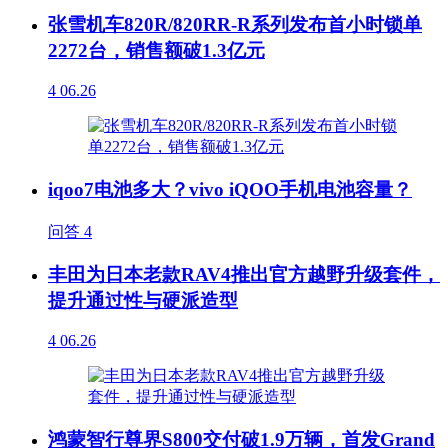
张雪机车820R/820RR-R系列发布首小时锁单
2272台，销售额破1.3亿元
4
06.26
iqoo7电池多大？vivo iQOO手机电池容量？
问答
4
丰田为日本老款RAV4推出官方越野升级套件，
提升通过性与硬派造型
4
06.26
鸿蒙智行尊界S800交付破1.9万辆，首发Grand