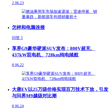
2
06.23
怎样和电脑连接
问答
5
享界G9豪华硬派SUV发布：800V超充、
437kW双电机、728km纯电续航
8
06.22
大唐EV以25万级价格实现百万技术下放，引发
与问界M9越级对比潮
8
06.24