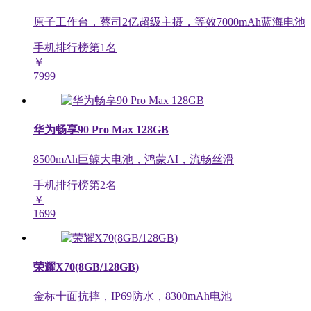
原子工作台，蔡司2亿超级主摄，等效7000mAh蓝海电池
手机排行榜第
1
名
￥
7999
华为畅享90 Pro Max 128GB
8500mAh巨鲸大电池，鸿蒙AI，流畅丝滑
手机排行榜第
2
名
￥
1699
荣耀X70(8GB/128GB)
金标十面抗摔，IP69防水，8300mAh电池