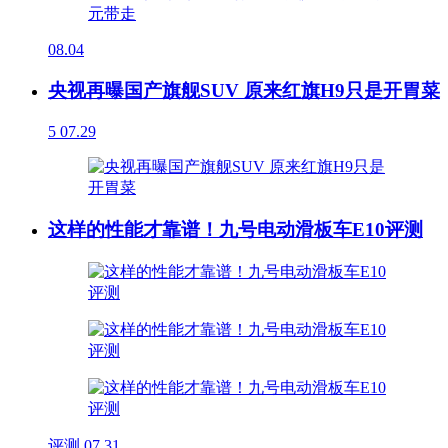
08.04
央视再曝国产旗舰SUV 原来红旗H9只是开胃菜
5
07.29
这样的性能才靠谱！九号电动滑板车E10评测
评测
07.31