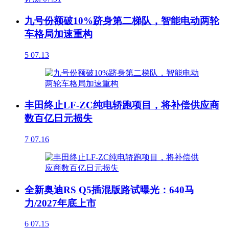
九号份额破10%跻身第二梯队，智能电动两轮
车格局加速重构
5
07.13
丰田终止LF-ZC纯电轿跑项目，将补偿供应商
数百亿日元损失
7
07.16
全新奥迪RS Q5插混版路试曝光：640马
力/2027年底上市
6
07.15