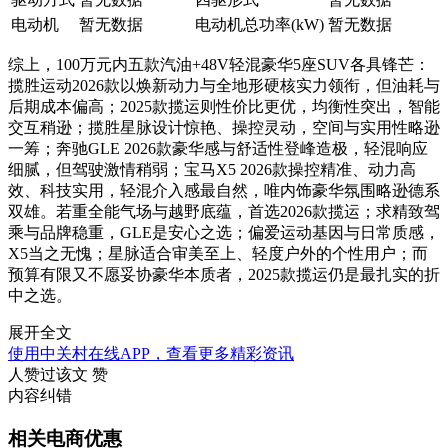
电动机
暂无数据
电动机总功率(kW)
暂无数据
综上，100万元内五款汽油+48V轻混豪华5座SUV各具锋芒：
揽胜运动2026款以焕新动力与全地形硬核实力领衔，但油耗与
后期成本偏高；2025款揽运则性价比更优，均衡性突出，智能
交互稍逊；揽胜星脉设计惊艳、操控灵动，空间与实用性略逊
一筹；奔驰GLE 2026款豪华感与舒适性登峰造极，轻混响应
细腻，但驾驶激情稍弱；宝马X5 2026款操控精准、动力高
效、科技实用，轻混介入感最自然，唯内饰豪华氛围略逊德系
双雄。若重全能气场与越野底蕴，首选2026款揽运；求精致驾
乘与品牌稳重，GLE是安心之选；偏爱运动基因与日常质感，
X5当之无愧；星脉适合审美至上、轻度户外的个性用户；而
预算有限又不愿妥协豪华本质者，2025款揽运仍是最扎实的折
中之选。
展开全文
使用中关村在线APP，查看更多精彩资讯
人赞过该文
赞
内容纠错
相关电商优惠