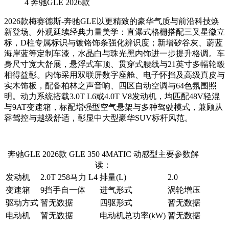
4
奔驰GLE 2026款
2026款梅赛德斯-奔驰GLE以更精致的豪华气质与前沿科技焕
新登场。外观延续经典力量美学：直瀑式格栅搭配三叉星徽立
标，D柱专属标识与镀铬饰条强化辨识度；新增矽谷灰、蔚蓝
海岸蓝等定制车漆，水晶白与珠光黑内饰进一步提升格调。车
身尺寸宽大舒展，悬浮式车顶、贯穿式腰线与21英寸多幅轮毂
相得益彰。内饰采用双联屏数字座舱、电子怀挡及高级真皮与
实木饰板，配备柏林之声音响、四区自动空调与64色氛围照
明。动力系统搭载3.0T L6或4.0T V8发动机，均匹配48V轻混
与9AT变速箱，标配增强型空气悬架与多种驾驶模式，兼顾从
容驾控与越级舒适，彰显中大型豪华SUV标杆风范。
奔驰GLE 2026款 GLE 350 4MATIC 动感型主要参数解
读：
发动机
2.0T 258马力 L4
排量(L)
2.0
变速箱
9挡手自一体
进气形式
涡轮增压
驱动方式
暂无数据
四驱形式
暂无数据
电动机
暂无数据
电动机总功率(kW)
暂无数据