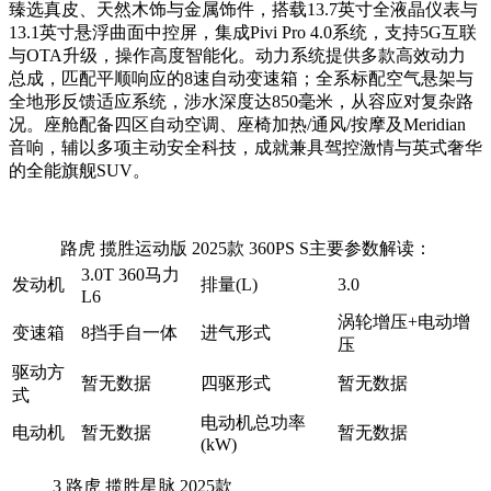
臻选真皮、天然木饰与金属饰件，搭载13.7英寸全液晶仪表与
13.1英寸悬浮曲面中控屏，集成Pivi Pro 4.0系统，支持5G互联
与OTA升级，操作高度智能化。动力系统提供多款高效动力
总成，匹配平顺响应的8速自动变速箱；全系标配空气悬架与
全地形反馈适应系统，涉水深度达850毫米，从容应对复杂路
况。座舱配备四区自动空调、座椅加热/通风/按摩及Meridian
音响，辅以多项主动安全科技，成就兼具驾控激情与英式奢华
的全能旗舰SUV。
路虎 揽胜运动版 2025款 360PS S主要参数解读：
3.0T 360马力
发动机
排量(L)
3.0
L6
涡轮增压+电动增
变速箱
8挡手自一体
进气形式
压
驱动方
暂无数据
四驱形式
暂无数据
式
电动机总功率
电动机
暂无数据
暂无数据
(kW)
3
路虎 揽胜星脉 2025款