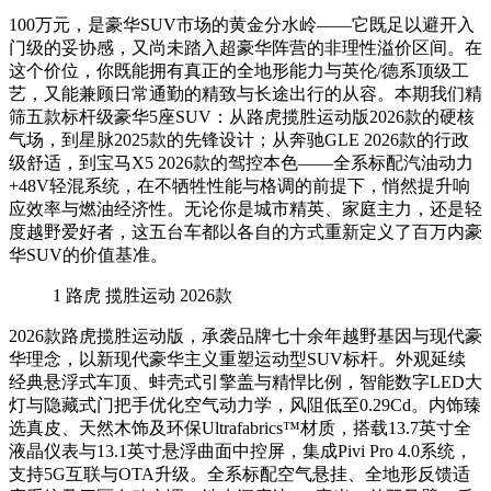
100万元，是豪华SUV市场的黄金分水岭——它既足以避开入
门级的妥协感，又尚未踏入超豪华阵营的非理性溢价区间。在
这个价位，你既能拥有真正的全地形能力与英伦/德系顶级工
艺，又能兼顾日常通勤的精致与长途出行的从容。本期我们精
筛五款标杆级豪华5座SUV：从路虎揽胜运动版2026款的硬核
气场，到星脉2025款的先锋设计；从奔驰GLE 2026款的行政
级舒适，到宝马X5 2026款的驾控本色——全系标配汽油动力
+48V轻混系统，在不牺牲性能与格调的前提下，悄然提升响
应效率与燃油经济性。无论你是城市精英、家庭主力，还是轻
度越野爱好者，这五台车都以各自的方式重新定义了百万内豪
华SUV的价值基准。
1
路虎 揽胜运动 2026款
2026款路虎揽胜运动版，承袭品牌七十余年越野基因与现代豪
华理念，以新现代豪华主义重塑运动型SUV标杆。外观延续
经典悬浮式车顶、蚌壳式引擎盖与精悍比例，智能数字LED大
灯与隐藏式门把手优化空气动力学，风阻低至0.29Cd。内饰臻
选真皮、天然木饰及环保Ultrafabrics™材质，搭载13.7英寸全
液晶仪表与13.1英寸悬浮曲面中控屏，集成Pivi Pro 4.0系统，
支持5G互联与OTA升级。全系标配空气悬挂、全地形反馈适