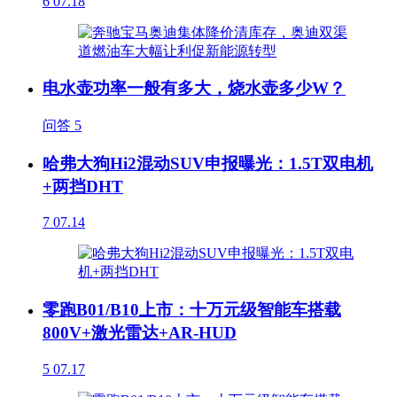
6
07.18
电水壶功率一般有多大，烧水壶多少W？
问答
5
哈弗大狗Hi2混动SUV申报曝光：1.5T双电机
+两挡DHT
7
07.14
零跑B01/B10上市：十万元级智能车搭载
800V+激光雷达+AR-HUD
5
07.17