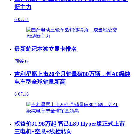
新主力
6
07.14
最新笔记本独立显卡排名
问答
6
吉利星愿上市20个月销量破80万辆，创A0级纯
电车型全球销量新高
6
07.16
权益价31.98万起 智己LS9 Hyper版正式上市
三电机+空悬+线控转向