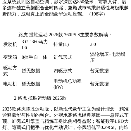
应系统及四区自动空调，涉水深度达850毫米；前双叉臂、后
多连杆独立悬架配合全时四驱，兼顾城市驾乘舒适性与极限越
野能力，成就真正的全能豪华运动座驾。（198字）
路虎 揽胜运动 2026款 360PS S主要参数解读：
3.0T 360马力
发动机
排量(L)
3.0
L6
涡轮增压+电动增
变速箱
8挡手自一体
进气形式
压
驱动方
暂无数据
四驱形式
暂无数据
式
电动机总功率
电动机
暂无数据
暂无数据
(kW)
2
路虎 揽胜运动版 2025款
2025款路虎揽胜运动版，以新现代豪华主义为设计理念，精准
诠释豪华与性能的融合。外观承袭路虎经典基因——悬浮式车
顶、蚌壳式引擎盖与精炼车身比例相得益彰；智能数字LED大
灯、隐藏式门把手与优化气动设计，令风阻低至0.29Cd。内饰