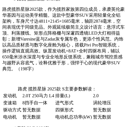
路虎揽胜星脉2025款，作为揽胜家族第四位成员，承袭英伦豪
华基因与运动美学精髓。这款中型豪华SUV采用轻量化全铝
架构，车身尺寸达4811×2145×1685毫米，轴距2874毫米，空
间表现优于同级竞品。外观延续极简主义设计语言：悬浮式车
顶、利落腰线、矩形点阵格栅与深邃四透镜LED大灯相得益
彰；新增Varesine蓝与Zadar灰专属车色，更添个性风范。内饰
以高品质材质与数字化座舱为核心，搭载Pivi Pro智能系统，
操作逻辑直观高效。纵置发动机+8AT+全时四驱布局，辅以
650毫米涉水深度与专业全地形反馈系统，兼顾城市驾控质感
与越野从容底气，诠释优雅于形，强悍于心的现代豪华SUV
典范。（198字）
路虎 揽胜星脉 2025款 S主要参数解读：
发动机
2.0T 250马力 L4
排量(L)
2.0
变速箱
8挡手自一体
进气形式
涡轮增压
驱动方式
暂无数据
四驱形式
暂无数据
电动机
暂无数据
电动机总功率(kW)
暂无数据