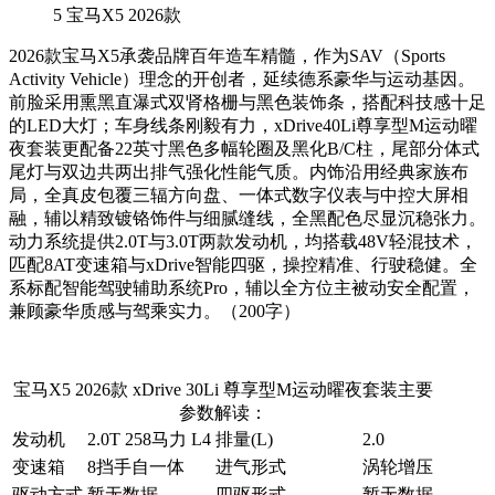
5
宝马X5 2026款
2026款宝马X5承袭品牌百年造车精髓，作为SAV（Sports
Activity Vehicle）理念的开创者，延续德系豪华与运动基因。
前脸采用熏黑直瀑式双肾格栅与黑色装饰条，搭配科技感十足
的LED大灯；车身线条刚毅有力，xDrive40Li尊享型M运动曜
夜套装更配备22英寸黑色多幅轮圈及黑化B/C柱，尾部分体式
尾灯与双边共两出排气强化性能气质。内饰沿用经典家族布
局，全真皮包覆三辐方向盘、一体式数字仪表与中控大屏相
融，辅以精致镀铬饰件与细腻缝线，全黑配色尽显沉稳张力。
动力系统提供2.0T与3.0T两款发动机，均搭载48V轻混技术，
匹配8AT变速箱与xDrive智能四驱，操控精准、行驶稳健。全
系标配智能驾驶辅助系统Pro，辅以全方位主被动安全配置，
兼顾豪华质感与驾乘实力。（200字）
宝马X5 2026款 xDrive 30Li 尊享型M运动曜夜套装主要
参数解读：
发动机
2.0T 258马力 L4
排量(L)
2.0
变速箱
8挡手自一体
进气形式
涡轮增压
驱动方式
暂无数据
四驱形式
暂无数据