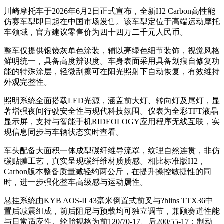
川崎摩托车于2026年6月2日正式宣布，全新H2 Carbon高性能
仿赛车型即日起在中国市场发售。该车型定位于高端运动摩托
车领域，官方建议零售价为四十四万二千元人民币。
整车仅提供银镜灰单色涂装，辅以亮绿色细节装饰，视觉风格
鲜明统一，具备高度辨识度。车身表面采用具备划痕自修复功
能的特殊涂层，轻微刮擦可在阳光照射下自动恢复，有效维持
外观完整性。
照明系统全面搭载LED光源，涵盖前大灯、转向灯及尾灯，显
著增强夜间行驶安全性与现代科技氛围。仪表为全彩TFT液晶
显示屏，支持与智能手机RIDEOLOGY应用程序无线互联，实
现信息同步与车辆状态实时查看。
车头配备大面积一体成型碳纤维导流罩，纹理自然连贯，非仿
碳贴膜工艺，真实呈现碳纤维材质质感。相比标准版H2，
Carbon版本整备质量减轻约两公斤，在提升操控敏捷性的同
时，进一步强化整车高级感与运动属性。
悬挂系统由KYB AOS-II 43毫米倒置式前叉与?hlins TTX36中
置后减震组成，前后阻尼与预载均可独立调节，兼顾赛道性能
与日常适应性。轮胎规格为前120/70-17、后200/55-17；制动