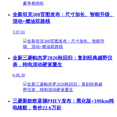
全新坦克300官图发布：尺寸加长、智能升级、
混动+燃油双路线
3
07.01
全新三菱帕杰罗2026秋回归：复刻经典越野仪
表，纯电混动硬派重生
6
06.30
三菱新款欧蓝德PHEV发布：黑化版+106km纯
电续航，售价22.6万起