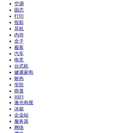
空调
固态
打印
投影
耳机
内存
盒子
极客
汽车
电竞
台式机
健康家电
散热
安防
商显
HIFI
激光电视
冰箱
企业站
服务器
网络