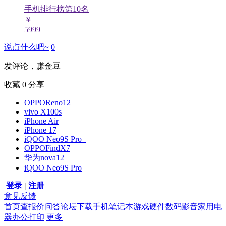
手机排行榜第
10
名
￥
5999
说点什么吧~
0
发评论，赚金豆
收藏
0
分享
OPPOReno12
vivo X100s
iPhone Air
iPhone 17
iQOO Neo9S Pro+
OPPOFindX7
华为nova12
iQOO Neo9S Pro
登录
|
注册
意见反馈
首页
查报价
问答
论坛
下载
手机
笔记本
游戏硬件
数码影音
家用电
器
办公打印
更多