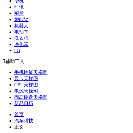
攒机
时讯
图赏
智能锁
机器人
电动车
洗衣机
净化器
5G

辅助工具
手机性能天梯图
显卡天梯图
CPU天梯图
电源天梯图
固态硬盘天梯图
新品日历
首页
汽车科技
正文