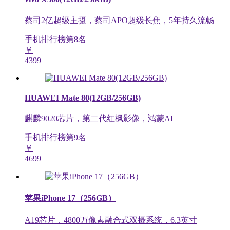
蔡司2亿超级主摄，蔡司APO超级长焦，5年持久流畅
手机排行榜第
8
名
￥
4399
HUAWEI Mate 80(12GB/256GB)
麒麟9020芯片，第二代红枫影像，鸿蒙AI
手机排行榜第
9
名
￥
4699
苹果iPhone 17（256GB）
A19芯片，4800万像素融合式双摄系统，6.3英寸