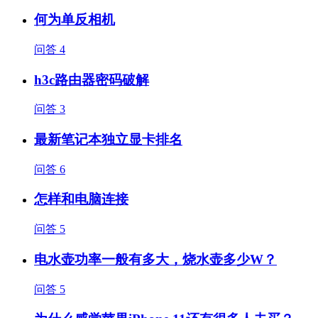
何为单反相机
问答
4
h3c路由器密码破解
问答
3
最新笔记本独立显卡排名
问答
6
怎样和电脑连接
问答
5
电水壶功率一般有多大，烧水壶多少W？
问答
5