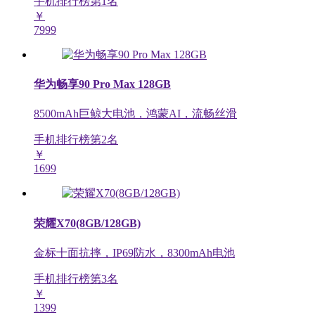
手机排行榜第
1
名
￥
7999
华为畅享90 Pro Max 128GB
8500mAh巨鲸大电池，鸿蒙AI，流畅丝滑
手机排行榜第
2
名
￥
1699
荣耀X70(8GB/128GB)
金标十面抗摔，IP69防水，8300mAh电池
手机排行榜第
3
名
￥
1399