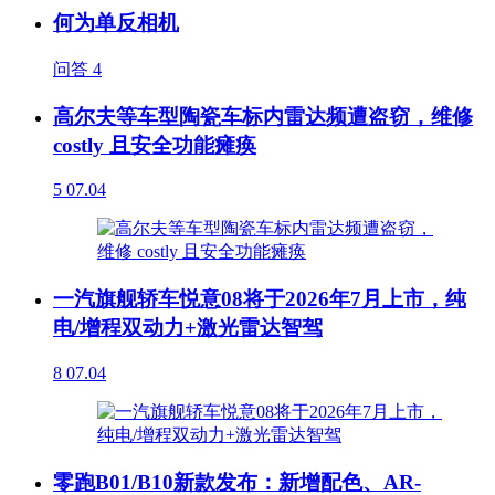
何为单反相机
问答
4
高尔夫等车型陶瓷车标内雷达频遭盗窃，维修
costly 且安全功能瘫痪
5
07.04
一汽旗舰轿车悦意08将于2026年7月上市，纯
电/增程双动力+激光雷达智驾
8
07.04
零跑B01/B10新款发布：新增配色、AR-