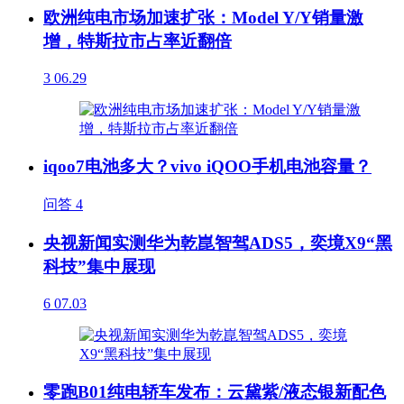
欧洲纯电市场加速扩张：Model Y/Y销量激
增，特斯拉市占率近翻倍
3
06.29
iqoo7电池多大？vivo iQOO手机电池容量？
问答
4
央视新闻实测华为乾崑智驾ADS5，奕境X9“黑
科技”集中展现
6
07.03
零跑B01纯电轿车发布：云黛紫/液态银新配色