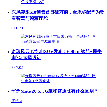
东风奕派M8预售首日破万辆，全系标配华为乾
崑智驾与鸿蒙座舱
6
06.29
奇瑞风云T7纯电SUV发布：600km续航+犀牛
电池+凌风设计
7
07.02
华为Mate 20 X 5G版和普通版有什么区别？
问答
4