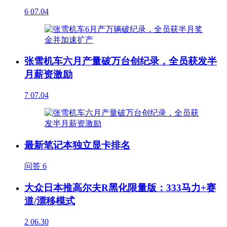
6
07.04
张雪机车六月产量破万台创纪录，全员获发半
月薪资激励
7
07.04
最新笔记本独立显卡排名
问答
6
大众日本推高尔夫R黑化限量版：333马力+赛
道/漂移模式
2
06.30