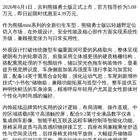
2026年6月1日，吉利熊猫勇士版正式上市，官方指导价为5.09
万元，即日起限时优惠至4.39万元。
作为熊猫mini系列的全新衍生车型，熊猫勇士版以轻越野定位
切入市场，在外观设计、安全性能及核心部件方面实现系统性
升级，兼顾视觉张力与日常实用性。
外观设计打破传统微型车偏重圆润可爱的风格取向，整体呈现
硬朗有力的轮廓语言。前脸采用立体感更强的硬质格栅结构，
搭配熏黑处理的下包围组件，辅以荧光色拖车钩装饰件，显著
提升视觉辨识度。车身侧面加装高强度车顶行李架与加宽轮
眉，配备14英寸熏黑合金轮毂，强化运动气息；车尾则新增外
挂式“小书包”储物箱，兼顾功能拓展与造型个性。整车提供五
种明快鲜活的车身涂装，精准呼应年轻用户尤其是女性群体对
个性化与时尚感的偏好。
内饰延续品牌简约实用的设计逻辑，布局清晰、操作直观。中
控区域搭载8英寸高清触控屏，配合9.2英寸全液晶数字仪表，
集成倒车影像、智能手机互联及远程车辆控制等智能化功能。
座椅采用皮质与高质感织物拼接工艺，四座布局兼顾乘坐舒适
性与空间灵活性，后排座椅支持纯平放倒，大幅提升储物容