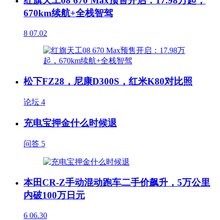
红旗天工08 670 Max预售开启：17.98万起，
670km续航+全栈智驾
8
07.02
松下FZ28，尼康D300S，红米K80对比照
论坛
4
充电宝押金什么时候退
问答
5
本田CR-Z手动混动跑车二手价飙升，5万公里
内破100万日元
6
06.30