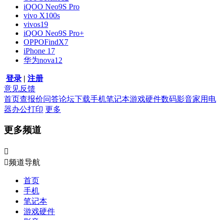
iQOO Neo9S Pro
vivo X100s
vivos19
iQOO Neo9S Pro+
OPPOFindX7
iPhone 17
华为nova12
登录
|
注册
意见反馈
首页
查报价
问答
论坛
下载
手机
笔记本
游戏硬件
数码影音
家用电
器
办公打印
更多
更多频道


频道导航
首页
手机
笔记本
游戏硬件