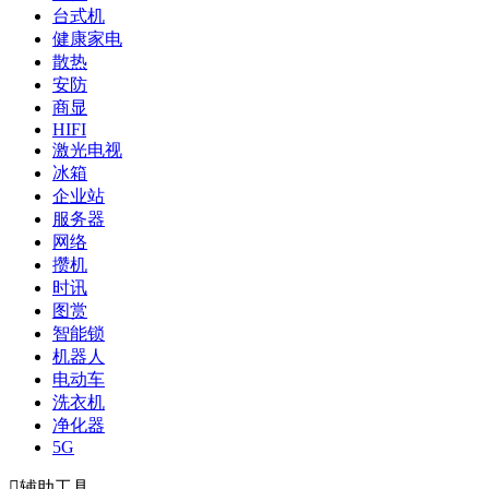
台式机
健康家电
散热
安防
商显
HIFI
激光电视
冰箱
企业站
服务器
网络
攒机
时讯
图赏
智能锁
机器人
电动车
洗衣机
净化器
5G

辅助工具