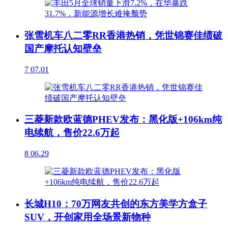
张雪机车八二零RR香港热销，凭世锦赛佳绩破
国产摩托认知壁垒
7
07.01
三菱新款欧蓝德PHEV发布：黑化版+106km纯
电续航，售价22.6万起
8
06.29
长城H10：70万网友共创的东方美学方盒子
SUV，开创家用全场景新物种