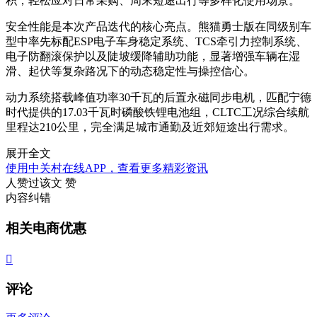
积，轻松应对日常采购、周末短途出行等多样化使用场景。
安全性能是本次产品迭代的核心亮点。熊猫勇士版在同级别车
型中率先标配ESP电子车身稳定系统、TCS牵引力控制系统、
电子防翻滚保护以及陡坡缓降辅助功能，显著增强车辆在湿
滑、起伏等复杂路况下的动态稳定性与操控信心。
动力系统搭载峰值功率30千瓦的后置永磁同步电机，匹配宁德
时代提供的17.03千瓦时磷酸铁锂电池组，CLTC工况综合续航
里程达210公里，完全满足城市通勤及近郊短途出行需求。
展开全文
使用中关村在线APP，查看更多精彩资讯
人赞过该文
赞
内容纠错
相关电商优惠

评论