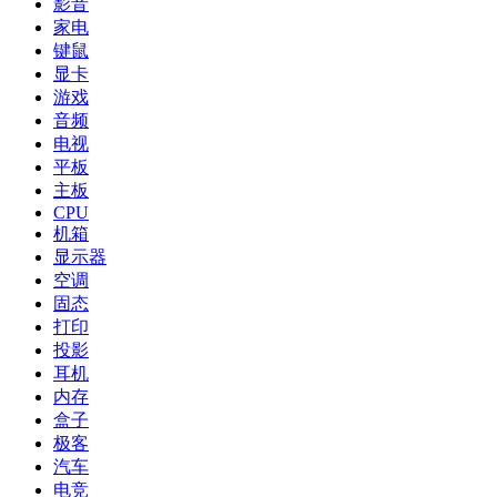
影音
家电
键鼠
显卡
游戏
音频
电视
平板
主板
CPU
机箱
显示器
空调
固态
打印
投影
耳机
内存
盒子
极客
汽车
电竞