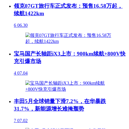
领克07GT旅行车正式发布：预售16.58万起，
续航1422km
6
06.30
宝马国产长轴距iX3上市：900km续航+800V快
充引爆市场
4
07.04
丰田5月全球销量下滑7.2%，在华暴跌
31.7%，新能源增长难掩颓势
7
07.02