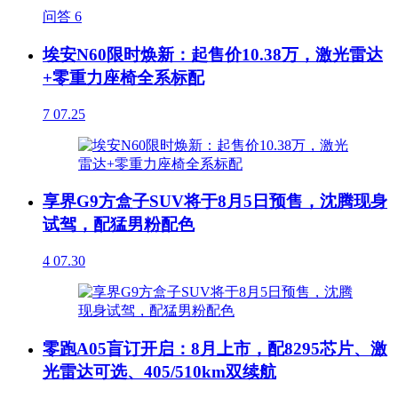
问答
6
埃安N60限时焕新：起售价10.38万，激光雷达
+零重力座椅全系标配
7
07.25
享界G9方盒子SUV将于8月5日预售，沈腾现身
试驾，配猛男粉配色
4
07.30
零跑A05盲订开启：8月上市，配8295芯片、激
光雷达可选、405/510km双续航