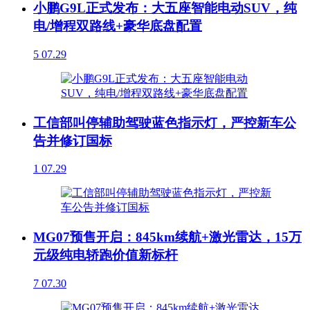
小鹏G9L正式发布：大五座智能电动SUV，纯
电/增程双路线+豪华底盘配置
5
07.29
工信部叫停辅助驾驶蓝色指示灯，严控新车公
告并修订国标
1
07.29
MG07预售开启：845km续航+激光雷达，15万
元级纯电轿跑价值新标杆
7
07.30