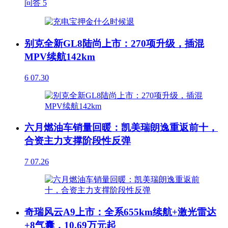
问答
5
别克全新GL8陆尚上市：270项升级，插混
MPV续航142km
6
07.30
六月燃油车销量回暖：凯美瑞朗逸重返前十，
合资主力支撑阶段性反弹
7
07.26
奇瑞风云A9上市：全系655km续航+激光雷达
+8气囊，10.69万元起