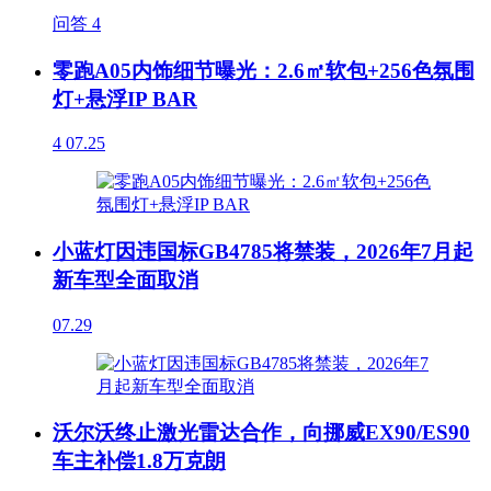
问答
4
零跑A05内饰细节曝光：2.6㎡软包+256色氛围
灯+悬浮IP BAR
4
07.25
小蓝灯因违国标GB4785将禁装，2026年7月起
新车型全面取消
07.29
沃尔沃终止激光雷达合作，向挪威EX90/ES90
车主补偿1.8万克朗