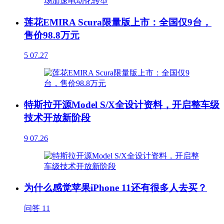
莲花EMIRA Scura限量版上市：全国仅9台，
售价98.8万元
5
07.27
特斯拉开源Model S/X全设计资料，开启整车级
技术开放新阶段
9
07.26
为什么感觉苹果iPhone 11还有很多人去买？
问答
11