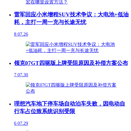
雷军回应小米增程SUV技术争议：大电池+低油
耗，主打一周一充与长途无忧
8
07.26
领克07GT四驱版上牌受阻原因及补偿方案公布
7
07.30
理想汽车地下停车场自动泊车失败，因电动自
行车占位致系统识别受限
6
07.29