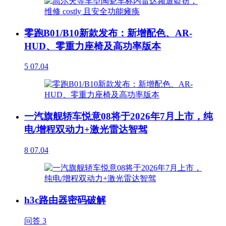
零跑B01/B10新款发布：新增配色、AR-
HUD、零重力座椅及高功率版本
5
07.04
一汽旗舰轿车悦意08将于2026年7月上市，纯
电/增程双动力+激光雷达智驾
8
07.04
h3c路由器密码破解
问答
3