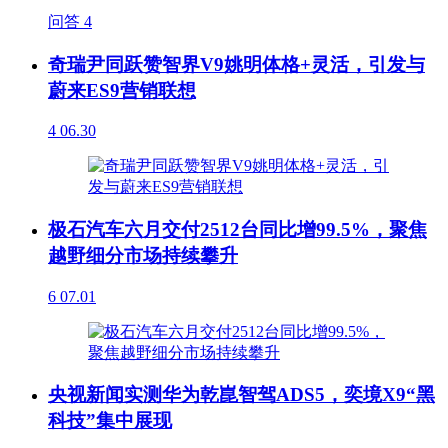
问答
4
奇瑞尹同跃赞智界V9姚明体格+灵活，引发与
蔚来ES9营销联想
4
06.30
极石汽车六月交付2512台同比增99.5%，聚焦
越野细分市场持续攀升
6
07.01
央视新闻实测华为乾崑智驾ADS5，奕境X9“黑
科技”集中展现