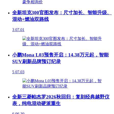
全新坦克300官图发布：尺寸加长、智能升级、
混动+燃油双路线
3
07.01
小鹏Mona L03预售开启：14.38万元起，智能
SUV刷新品牌预订纪录
5
07.03
全新三菱帕杰罗2026秋回归：复刻经典越野仪
表，纯电混动硬派重生
6
06.30