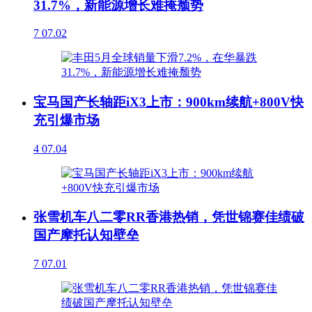
31.7%，新能源增长难掩颓势
7
07.02
宝马国产长轴距iX3上市：900km续航+800V快
充引爆市场
4
07.04
张雪机车八二零RR香港热销，凭世锦赛佳绩破
国产摩托认知壁垒
7
07.01