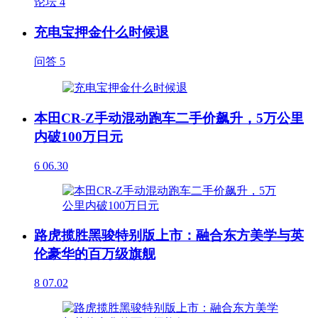
论坛
4
充电宝押金什么时候退
问答
5
本田CR-Z手动混动跑车二手价飙升，5万公里
内破100万日元
6
06.30
路虎揽胜黑骏特别版上市：融合东方美学与英
伦豪华的百万级旗舰
8
07.02