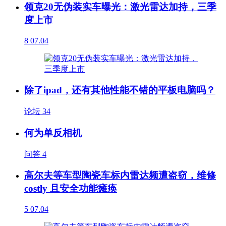
领克20无伪装实车曝光：激光雷达加持，三季
度上市
8
07.04
除了ipad，还有其他性能不错的平板电脑吗？
论坛
34
何为单反相机
问答
4
高尔夫等车型陶瓷车标内雷达频遭盗窃，维修
costly 且安全功能瘫痪
5
07.04