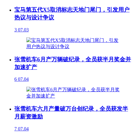
宝马第五代X5取消标志天地门尾门，引发用户
热议与设计争议
3
07.03
张雪机车6月产万辆破纪录，全员获半月奖金并
加速扩产
6
07.04
张雪机车六月产量破万台创纪录，全员获发半
月薪资激励
7
07.04