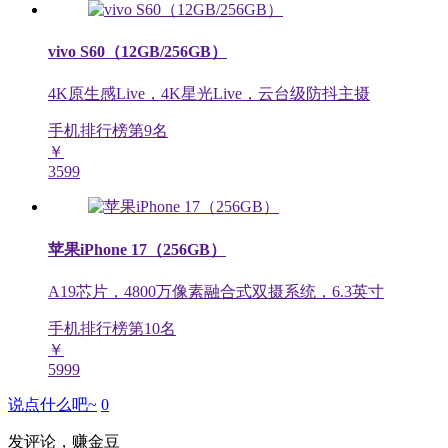
vivo S60（12GB/256GB）
4K原生感Live，4K星光Live，云台级防抖主摄
手机排行榜第
9
名
￥
3599
苹果iPhone 17（256GB）
A19芯片，4800万像素融合式双摄系统，6.3英寸
手机排行榜第
10
名
￥
5999
说点什么吧~
0
发评论，赚金豆