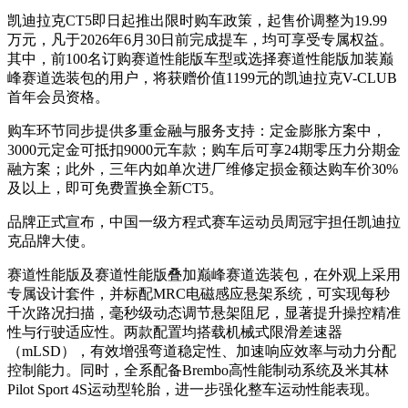
凯迪拉克CT5即日起推出限时购车政策，起售价调整为19.99
万元，凡于2026年6月30日前完成提车，均可享受专属权益。
其中，前100名订购赛道性能版车型或选择赛道性能版加装巅
峰赛道选装包的用户，将获赠价值1199元的凯迪拉克V-CLUB
首年会员资格。
购车环节同步提供多重金融与服务支持：定金膨胀方案中，
3000元定金可抵扣9000元车款；购车后可享24期零压力分期金
融方案；此外，三年内如单次进厂维修定损金额达购车价30%
及以上，即可免费置换全新CT5。
品牌正式宣布，中国一级方程式赛车运动员周冠宇担任凯迪拉
克品牌大使。
赛道性能版及赛道性能版叠加巅峰赛道选装包，在外观上采用
专属设计套件，并标配MRC电磁感应悬架系统，可实现每秒
千次路况扫描，毫秒级动态调节悬架阻尼，显著提升操控精准
性与行驶适应性。两款配置均搭载机械式限滑差速器
（mLSD），有效增强弯道稳定性、加速响应效率与动力分配
控制能力。同时，全系配备Brembo高性能制动系统及米其林
Pilot Sport 4S运动型轮胎，进一步强化整车运动性能表现。