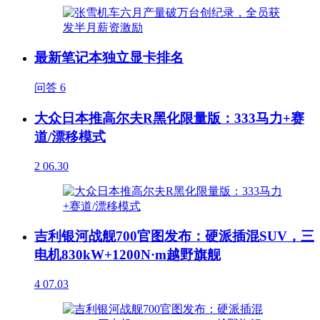
最新笔记本独立显卡排名
问答
6
大众日本推高尔夫R黑化限量版：333马力+赛
道/漂移模式
2
06.30
吉利银河战舰700官图发布：硬派插混SUV，三
电机830kW+1200N·m越野旗舰
4
07.03