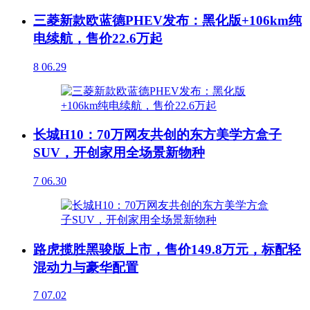
三菱新款欧蓝德PHEV发布：黑化版+106km纯
电续航，售价22.6万起
8
06.29
长城H10：70万网友共创的东方美学方盒子
SUV，开创家用全场景新物种
7
06.30
路虎揽胜黑骏版上市，售价149.8万元，标配轻
混动力与豪华配置
7
07.02