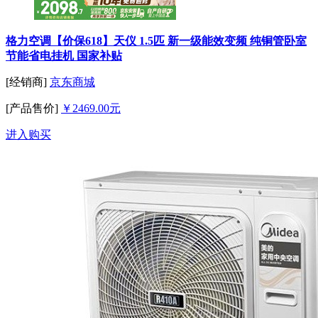
格力空调【价保618】天仪 1.5匹 新一级能效变频 纯铜管卧室
节能省电挂机 国家补贴
[经销商]
京东商城
[产品售价]
￥2469.00元
进入购买