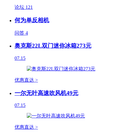
论坛
121
何为单反相机
问答
4
奥克斯22L双门迷你冰箱273元
07.15
优惠直达 >
一尔无叶高速吹风机49元
07.15
优惠直达 >