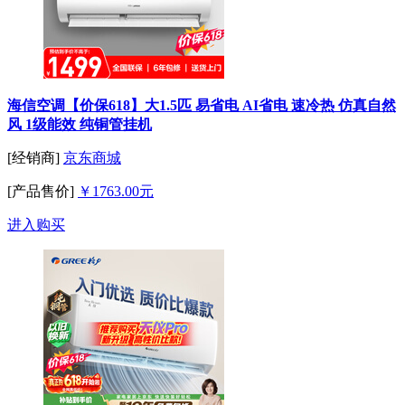
海信空调【价保618】大1.5匹 易省电 AI省电 速冷热 仿真自然
风 1级能效 纯铜管挂机
[经销商]
京东商城
[产品售价]
￥1763.00元
进入购买