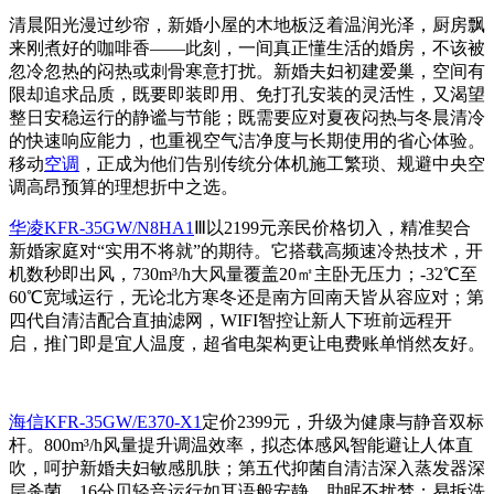
清晨阳光漫过纱帘，新婚小屋的木地板泛着温润光泽，厨房飘
来刚煮好的咖啡香——此刻，一间真正懂生活的婚房，不该被
忽冷忽热的闷热或刺骨寒意打扰。新婚夫妇初建爱巢，空间有
限却追求品质，既要即装即用、免打孔安装的灵活性，又渴望
整日安稳运行的静谧与节能；既需要应对夏夜闷热与冬晨清冷
的快速响应能力，也重视空气洁净度与长期使用的省心体验。
移动
空调
，正成为他们告别传统分体机施工繁琐、规避中央空
调高昂预算的理想折中之选。
华凌KFR-35GW/N8HA1
Ⅲ以2199元亲民价格切入，精准契合
新婚家庭对“实用不将就”的期待。它搭载高频速冷热技术，开
机数秒即出风，730m³/h大风量覆盖20㎡主卧无压力；-32℃至
60℃宽域运行，无论北方寒冬还是南方回南天皆从容应对；第
四代自清洁配合直抽滤网，WIFI智控让新人下班前远程开
启，推门即是宜人温度，超省电架构更让电费账单悄然友好。
海信KFR-35GW/E370-X1
定价2399元，升级为健康与静音双标
杆。800m³/h风量提升调温效率，拟态体感风智能避让人体直
吹，呵护新婚夫妇敏感肌肤；第五代抑菌自清洁深入蒸发器深
层杀菌，16分贝轻音运行如耳语般安静，助眠不扰梦；易拆洗