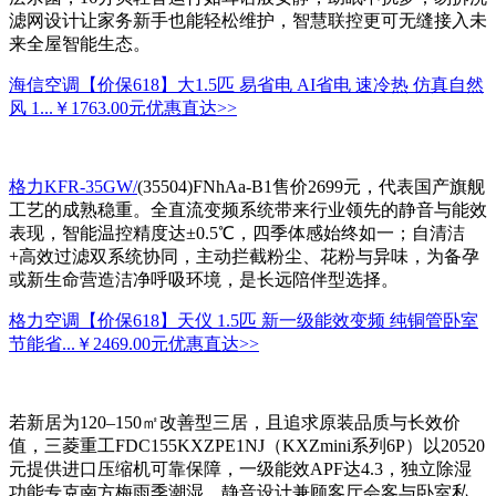
滤网设计让家务新手也能轻松维护，智慧联控更可无缝接入未
来全屋智能生态。
海信空调【价保618】大1.5匹 易省电 AI省电 速冷热 仿真自然
风 1...
￥1763.00元
优惠直达>>
格力KFR-35GW/
(35504)FNhAa-B1售价2699元，代表国产旗舰
工艺的成熟稳重。全直流变频系统带来行业领先的静音与能效
表现，智能温控精度达±0.5℃，四季体感始终如一；自清洁
+高效过滤双系统协同，主动拦截粉尘、花粉与异味，为备孕
或新生命营造洁净呼吸环境，是长远陪伴型选择。
格力空调【价保618】天仪 1.5匹 新一级能效变频 纯铜管卧室
节能省...
￥2469.00元
优惠直达>>
若新居为120–150㎡改善型三居，且追求原装品质与长效价
值，三菱重工FDC155KXZPE1NJ（KXZmini系列6P）以20520
元提供进口压缩机可靠保障，一级能效APF达4.3，独立除湿
功能专克南方梅雨季潮湿，静音设计兼顾客厅会客与卧室私