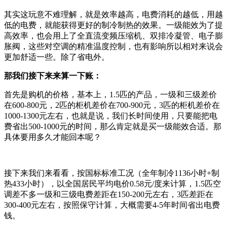
其实这玩意不难理解，就是效率越高，电费消耗的越低，用越
低的电费，就能获得更好的制冷制热的效果。一级能效为了提
高效率，也会用上了全直流变频压缩机、双排冷凝管、电子膨
胀阀，这些对空调的精准温度控制，也有影响所以相对来说会
更加舒适一些。除了省电外。
那我们接下来来算一下账：
首先是购机的价格，基本上，1.5匹的产品，一级和三级差价
在600-800元，2匹的柜机差价在700-900元，3匹的柜机差价在
1000-1300元左右，也就是说，我们长时间使用，只要能把电
费省出500-1000元的时间，那么肯定就是买一级能效合适。那
具体要用多久才能回本呢？
接下来我们来看看，按国标标准工况（全年制冷1136小时+制
热433小时），以全国居民平均电价0.58元/度来计算，1.5匹空
调差不多一级和三级电费差距在150-200元左右，3匹差距在
300-400元左右，按照保守计算，大概需要4-5年时间省出电费
钱。