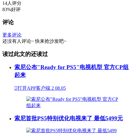
14人评分
83%好评
评论
更多评论
还没有人评论~
快来
抢沙发
吧~
读过此文的还读过
索尼公布"Ready for PS5"电视机型 官方CP组
起来

打开APP客户端
2
08.05
索尼首批PS5特别优化电视来了 最低5499元