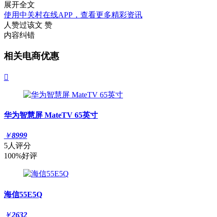
展开全文
使用中关村在线APP，查看更多精彩资讯
人赞过该文
赞
内容纠错
相关电商优惠

华为智慧屏 MateTV 65英寸
￥
8999
5人评分
100%好评
海信55E5Q
￥
2632