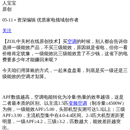
人宝宝
原创
05-11 • 资深编辑 优质家电领域创作者
关注
【ZOL中关村在线原创技术】买
空调
的时候，别人都会告诉你
选择一级能效产品，不买三级能效，原因就是省电，但你一看
价格肯定犹豫，一级能效比三级能效贵了不少钱，这省下的电
费要多少年才能赚回来呢？
今天咱们用算账的方式，一起来盘盘看，到底是买一级还是三
级能效的空调才划算。
APF数值越高，空调电能转化为冷量/热量的效率越强，这是
二者最本质的区别。以主流1.5匹
变频空调
（制冷量≤4500W）
为例，一级能效APF≥5.00，头部机型实测可达5.3以上；三级
APF≥3.90，主流机型集中在4.0-4.4区间。2-3匹大机型差距更
明显，一级APF≥4.2，三级≥3.2，匹数越大，能效差距越突
出。