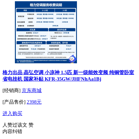
格力出品 晶弘空调 小凉神 1.5匹 新一级能效变频 纯铜管卧室
省电挂机 国家补贴 KFR-35GW/JHFNhAa1Bj
[经销商]
京东商城
[产品售价]
2398元
进入购买
人赞过该文
赞
内容纠错