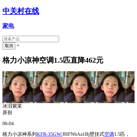
中关村在线
家电
×
格力小凉神空调1.5匹直降462元
冰泪紫茉
原创
06-04
格力小凉神系列
KFR-35GW/
JHFNhAa1Bj壁挂式
空调
1.5匹，