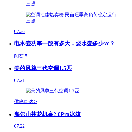
07.26
电水壶功率一般有多大，烧水壶多少W？
问答
5
美的风尊三代空调1.5匹
07.21
优惠直达 >
海尔山茶花机皇2.0Pro冰箱
07.22