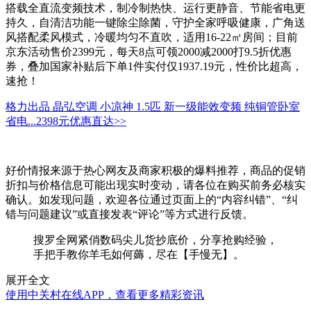
搭载全直流变频技术，制冷制热快、运行更静音、节能省电更
持久，自清洁功能一键除尘除菌，守护全家呼吸健康，广角送
风搭配柔风模式，冷暖均匀不直吹，适用16-22㎡房间；目前
京东活动售价2399元，每天8点可领2000减2000打9.5折优惠
券，叠加国家补贴后下单1件实付仅1937.19元，性价比超高，
速抢！
格力出品 晶弘空调 小凉神 1.5匹 新一级能效变频 纯铜管卧室
省电...
2398元
优惠直达>>
好价情报来源于热心网友及商家积极的爆料推荐，商品的促销
折扣与价格信息可能出现实时变动，请各位在购买前务必核实
确认。如发现问题，欢迎各位通过页面上的“内容纠错”、“纠
错与问题建议”或直接发表“评论”等方式进行反馈。
搜罗全网紧俏数码尖儿货抄底价，分享抢购经验，
手把手教你羊毛如何薅，尽在【手慢无】。
展开全文
使用中关村在线APP，查看更多精彩资讯