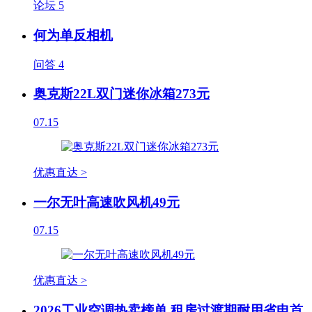
论坛
5
何为单反相机
问答
4
奥克斯22L双门迷你冰箱273元
07.15
优惠直达 >
一尔无叶高速吹风机49元
07.15
优惠直达 >
2026工业空调热卖榜单 租房过渡期耐用省电首