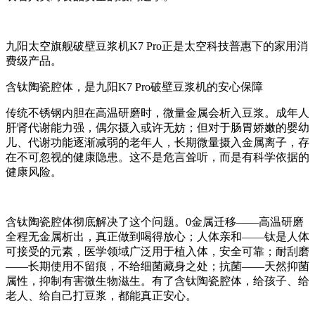
九阳太空旗舰破壁豆浆机K7 Pro正是太空科技普惠下的家用消
费级产品。
含钛陶瓷腔体，是九阳K7 Pro破壁豆浆机的安心保障
传统不锈钢内胆在高温研磨时，微量金属会析入豆浆。成年人
肝肾代谢能力强，偶尔摄入或许无妨；但对于肠胃娇嫩的婴幼
儿、代谢功能逐渐减弱的老年人，长期微量摄入金属离子，存
在不可忽视的健康隐患。这不是危言耸听，而是有科学依据的
健康风险。
含钛陶瓷腔体彻底解决了这个问题。0金属迁移——高温研磨
全程无金属析出，真正做到喝得放心；人体亲和——钛是人体
可接受的元素，医学领域广泛用于植入体，安全可靠；耐刮磨
——长期使用不留痕，不给细菌藏身之处；抗菌——天然抑菌
属性，抑制有害微生物滋生。有了含钛陶瓷腔体，给孩子、给
老人、给自己打豆浆，都能真正安心。