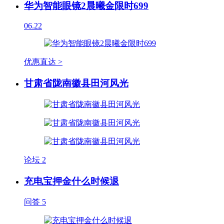
华为智能眼镜2晨曦金限时699
06.22
优惠直达 >
甘肃省陇南徽县田河风光
论坛
2
充电宝押金什么时候退
问答
5