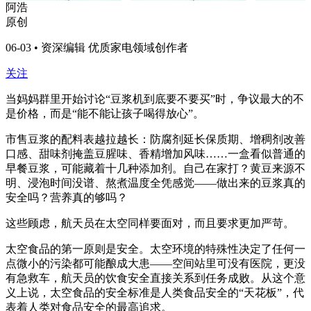
阿浩
原创
06-03 • 资深编辑 优质家电领域创作者
关注
当妈妈群里开始讨论“豆浆机到底要不要买”时，争议最大的不
是价格，而是“能不能让孩子喝得放心”。
市售豆浆的配料表越拉越长：防腐剂延长保质期、增稠剂改善
口感、甜味剂掩盖豆腥味、香精增加风味……一盒看似普通的
早餐豆浆，可能藏着十几种添加剂。自己在家打？黄豆来源不
明、浸泡时间没谱、熬煮温度全凭感觉——做出来的豆浆真的
安全吗？营养真的够吗？
这些顾虑，航天员在太空同样要面对，而且要求更加严苛。
太空食品的第一原则是安全。太空环境的特殊性决定了任何一
点微小的污染都可能酿成大患——空间站里可没有医院，更没
有急救车，航天员的饮食安全直接关系到任务成败。从这个意
义上说，太空食品的安全标准是人类食品安全的“天花板”，代
表着人类对食品安全的最高追求。