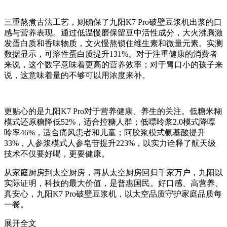
三重熬煮古法工艺，则确保了九阳K7 Pro破壁豆浆机出浆的口
感与营养表现。通过低温慢磨保留豆中活性成分，大火沸腾激
发蛋白质和香味物质，文火慢熬锁住维生素和微量元素。实测
数据显示，可溶性蛋白质提升131%。对于注重健康的消费者
来说，这个数字意味着更高的营养效率；对于胃口小的孩子来
说，这意味着量的不够可以用浓度来补。
更贴心的是九阳K7 Pro对于营养健康、养生的关注。低糖米糊
模式还原糖降低52%，适合控糖人群；低嘌呤浆2.0模式降嘌
呤率46%，适合痛风患者和儿童；阿胶浆模式氨基酸提升
33%，人参浆模式人参皂苷提升223%，以实力诠释了航天级
技术不仅要好喝，更要健康。
从家庭厨房到太空厨房，再从太空厨房回归千家万户，九阳以
实际证明，科技的最大价值，是普惠国民。好口感、高营养、
真安心，九阳K7 Pro破壁豆浆机，以太空品质守护家庭品质每
一餐。
展开全文