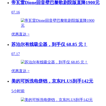
帝瓦雷Dione回音壁巴黎歌剧院版直降1900元
07.16
优惠直达 >
苏泊尔有线吸尘器，到手仅 68.85 元！
07.17
优惠直达 >
美的可拆洗电饼铛，京东PLUS到手142元
5小时前