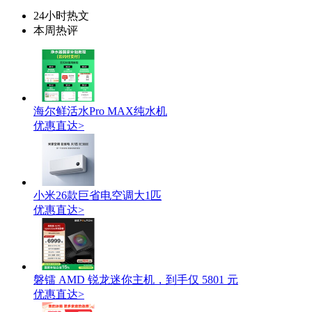
24小时热文
本周热评
海尔鲜活水Pro MAX纯水机
优惠直达>
小米26款巨省电空调大1匹
优惠直达>
磐镭 AMD 锐龙迷你主机，到手仅 5801 元
优惠直达>