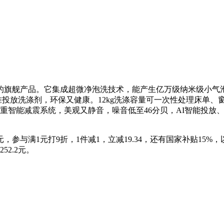
是小天鹅的旗舰产品。它集成超微净泡洗技术，能产生亿万级纳米级小
精准投放洗涤剂，环保又健康。12kg洗涤容量可一次性处理床单
智能减震系统，美观又静音，噪音低至46分贝，AI智能投放、
，参与满1元打9折，1件减1，立减19.34，还有国家补贴15
52.2元。