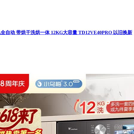
机全自动 带烘干洗烘一体 12KG大容量 TD12VE40PRO 以旧换新