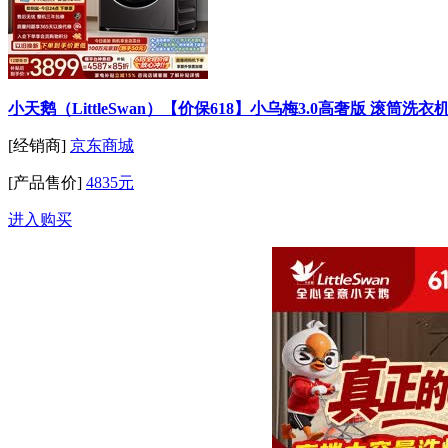
小天鹅（LittleSwan）【价保618】小乌梅3.0高奢版 滚筒洗衣
[经销商]
京东商城
[产品售价]
4835元
进入购买