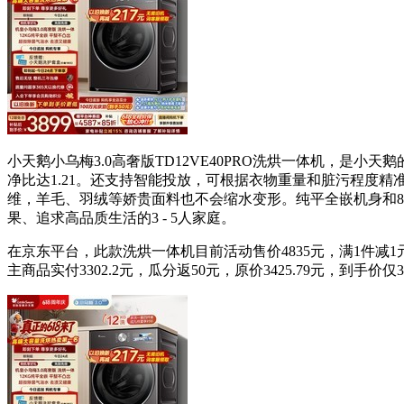
小天鹅小乌梅3.0高奢版TD12VE40PRO洗烘一体机，
净比达1.21。还支持智能投放，可根据衣物重量和脏污程度
维，羊毛、羽绒等娇贵面料也不会缩水变形。纯平全嵌机身和8重
果、追求高品质生活的3 - 5人家庭。
在京东平台，此款洗烘一体机目前活动售价4835元，满1件减1元
主商品实付3302.2元，瓜分返50元，原价3425.79元，到手价仅32