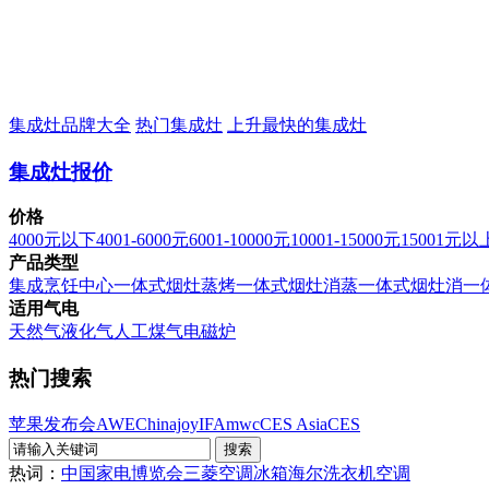
集成灶品牌大全
热门集成灶
上升最快的集成灶
集成灶报价
价格
4000元以下
4001-6000元
6001-10000元
10001-15000元
15001元以
产品类型
集成烹饪中心
一体式烟灶蒸烤
一体式烟灶消蒸
一体式烟灶消
一
适用气电
天然气
液化气
人工煤气
电磁炉
热门搜索
苹果发布会
AWE
Chinajoy
IFA
mwc
CES Asia
CES
热词：
中国家电博览会
三菱空调
冰箱
海尔洗衣机
空调