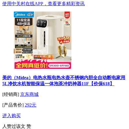
使用中关村在线APP，查看更多精彩资讯
美的（Midea）电热水瓶电热水壶不锈钢内胆全自动断电家用
5L净饮水机智能保温一体泡茶冲奶神器11F【价保618】
[经销商]
京东商城
[产品售价]
292元
进入购买
人赞过该文
赞