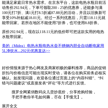
能满足家庭日常热水需求。在京东平台，这款电热水瓶目前活
动售价292.94元，下单可领取200 - 25的优惠券，还能参与满
100元打7折、满1元打8.5折减87.88元的活动，并且以旧换新可
享受10%补贴减18.01元。经过一系列优惠后，只需118.11元就
能带回家。若所在地区不能使用7折券，也可使用8.8折券。
原价292.94元，现在以118.11元的低价即可把这款实用的电热
水瓶带回家。
美的（Midea）电热水瓶电热水壶不锈钢内胆全自动断电家用
5L净饮水...
292元
优惠直达>>
好价情报来源于热心网友及商家积极的爆料推荐，商品的促销
折扣与价格信息可能出现实时变动，请各位在购买前务必核实
确认。如发现问题，欢迎各位通过页面上的“内容纠错”、“纠
错与问题建议”或直接发表“评论”等方式进行反馈。
搜罗全网紧俏数码尖儿货抄底价，分享抢购经验，
手把手教你羊毛如何薅，尽在【手慢无】。
展开全文